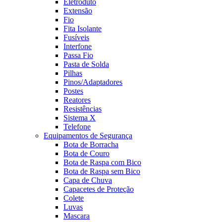
Eletroduto
Extensão
Fio
Fita Isolante
Fusíveis
Interfone
Passa Fio
Pasta de Solda
Pilhas
Pinos/Adaptadores
Postes
Reatores
Resistências
Sistema X
Telefone
Equipamentos de Segurança
Bota de Borracha
Bota de Couro
Bota de Raspa com Bico
Bota de Raspa sem Bico
Capa de Chuva
Capacetes de Proteção
Colete
Luvas
Mascara