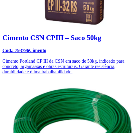
Cimento CSN CPIII – Saco 50kg
Cód.: 793796Cimento
Cimento Portland CP III da CSN em saco de 50kg, indicado para
concreto, argamassas e obras estruturais. Garante resistência,
durabilidade e ótima trabalhabilidade.