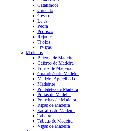
Catalisador
Cimento
Gesso
Lajes
Pedra
Pedrisco
Rejunte
Tijolos
Treliças
Madeiras
Batente de Madeira
Caibros de Madeira
Forros de Madeira
Guarnição de Madeira
Madeira Aparelhada
Madeirite
Pontaletes de Madeira
Portas de Madeira
Pranchas de Madeira
Ripas de Madeira
Sarrafos de Madeira
Tabeira
Tabuas de Madeira
Vigas de Madeira