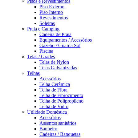
Pisos e Revestimentos
Piso Externo
Piso Interno
Revestimentos
Soleiras
Praia e Camping
Cadeira de Praia
Equipamentos / Acessórios
Gazebo / Guarda Sol
Piscina
Telas / Grades
Telas de Nylon
Telas Galvanizadas
Telhas
Acessórios
Telha Cerâmica
Telha de Fibra
Telha de Fibrocimento
Telha de Polipropileno
Telha de Vidro
Utilidade Doméstica
Acessórios
Assentos sanitários
Banheiro
Cadeiras / Banquetas