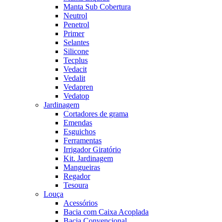
Manta Sub Cobertura
Neutrol
Penetrol
Primer
Selantes
Silicone
Tecplus
Vedacit
Vedalit
Vedapren
Vedatop
Jardinagem
Cortadores de grama
Emendas
Esguichos
Ferramentas
Irrigador Giratório
Kit. Jardinagem
Mangueiras
Regador
Tesoura
Louça
Acessórios
Bacia com Caixa Acoplada
Bacia Convencional