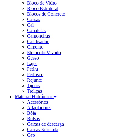
Bloco de Vidro
Bloco Estrutural
Blocos de Concreto
Caixas
Cal
Canaletas
Cantoneiras
Catalisador
Cimento
Elemento Vazado
Gesso
Lajes
Pedra
Pedrisco
Rejunte
Tijolos
Treliças
Material Hidráulico
Acessórios
Adaptadores
Bóia
Bolsas
Caixas de descarga
Caixas Sifonada
Cap