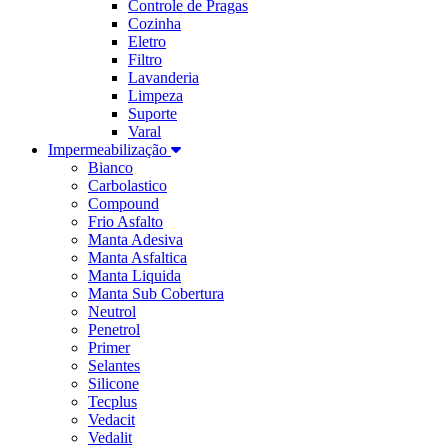
Controle de Pragas
Cozinha
Eletro
Filtro
Lavanderia
Limpeza
Suporte
Varal
Impermeabilização
Bianco
Carbolastico
Compound
Frio Asfalto
Manta Adesiva
Manta Asfaltica
Manta Liquida
Manta Sub Cobertura
Neutrol
Penetrol
Primer
Selantes
Silicone
Tecplus
Vedacit
Vedalit