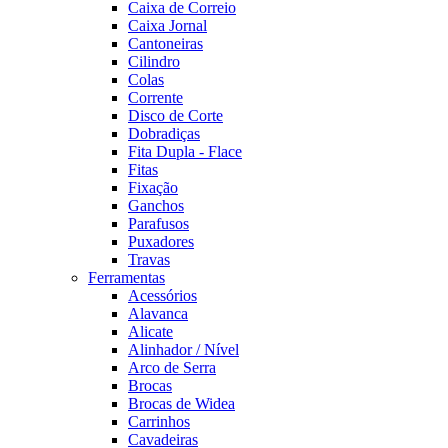
Caixa de Correio
Caixa Jornal
Cantoneiras
Cilindro
Colas
Corrente
Disco de Corte
Dobradiças
Fita Dupla - Flace
Fitas
Fixação
Ganchos
Parafusos
Puxadores
Travas
Ferramentas
Acessórios
Alavanca
Alicate
Alinhador / Nível
Arco de Serra
Brocas
Brocas de Widea
Carrinhos
Cavadeiras