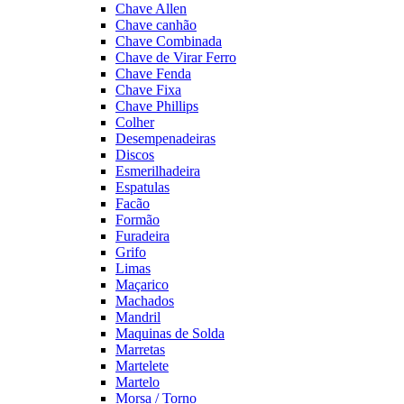
Chave Allen
Chave canhão
Chave Combinada
Chave de Virar Ferro
Chave Fenda
Chave Fixa
Chave Phillips
Colher
Desempenadeiras
Discos
Esmerilhadeira
Espatulas
Facão
Formão
Furadeira
Grifo
Limas
Maçarico
Machados
Mandril
Maquinas de Solda
Marretas
Martelete
Martelo
Morsa / Torno