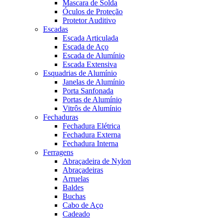
Mascara de Solda
Óculos de Proteção
Protetor Auditivo
Escadas
Escada Articulada
Escada de Aço
Escada de Alumínio
Escada Extensiva
Esquadrias de Alumínio
Janelas de Alumínio
Porta Sanfonada
Portas de Alumínio
Vitrôs de Alumínio
Fechaduras
Fechadura Elétrica
Fechadura Externa
Fechadura Interna
Ferragens
Abraçadeira de Nylon
Abraçadeiras
Arruelas
Baldes
Buchas
Cabo de Aço
Cadeado