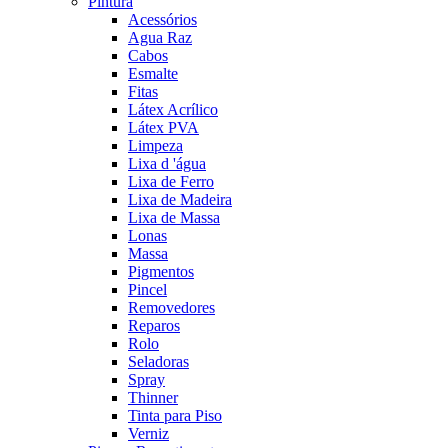
Pintura
Acessórios
Agua Raz
Cabos
Esmalte
Fitas
Látex Acrílico
Látex PVA
Limpeza
Lixa d 'água
Lixa de Ferro
Lixa de Madeira
Lixa de Massa
Lonas
Massa
Pigmentos
Pincel
Removedores
Reparos
Rolo
Seladoras
Spray
Thinner
Tinta para Piso
Verniz