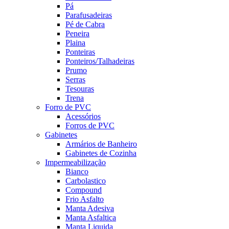
Pá
Parafusadeiras
Pé de Cabra
Peneira
Plaina
Ponteiras
Ponteiros/Talhadeiras
Prumo
Serras
Tesouras
Trena
Forro de PVC
Acessórios
Forros de PVC
Gabinetes
Armários de Banheiro
Gabinetes de Cozinha
Impermeabilização
Bianco
Carbolastico
Compound
Frio Asfalto
Manta Adesiva
Manta Asfaltica
Manta Liquida