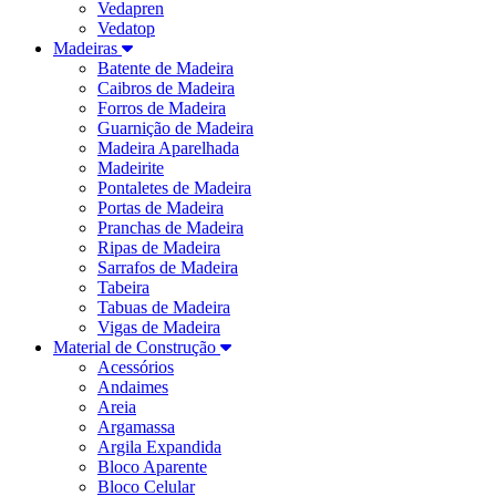
Vedapren
Vedatop
Madeiras
Batente de Madeira
Caibros de Madeira
Forros de Madeira
Guarnição de Madeira
Madeira Aparelhada
Madeirite
Pontaletes de Madeira
Portas de Madeira
Pranchas de Madeira
Ripas de Madeira
Sarrafos de Madeira
Tabeira
Tabuas de Madeira
Vigas de Madeira
Material de Construção
Acessórios
Andaimes
Areia
Argamassa
Argila Expandida
Bloco Aparente
Bloco Celular