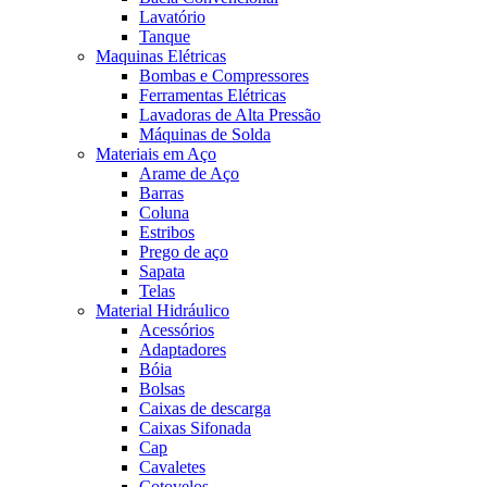
Lavatório
Tanque
Maquinas Elétricas
Bombas e Compressores
Ferramentas Elétricas
Lavadoras de Alta Pressão
Máquinas de Solda
Materiais em Aço
Arame de Aço
Barras
Coluna
Estribos
Prego de aço
Sapata
Telas
Material Hidráulico
Acessórios
Adaptadores
Bóia
Bolsas
Caixas de descarga
Caixas Sifonada
Cap
Cavaletes
Cotovelos