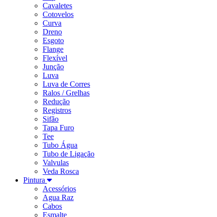
Cavaletes
Cotovelos
Curva
Dreno
Esgoto
Flange
Flexível
Junção
Luva
Luva de Corres
Ralos / Grelhas
Redução
Registros
Sifão
Tapa Furo
Tee
Tubo Água
Tubo de Ligação
Valvulas
Veda Rosca
Pintura
Acessórios
Agua Raz
Cabos
Esmalte