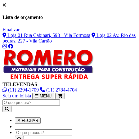
Lista de orçamento
Finalizar
Loja 01 Rua Cabinari, 598 - Vila Formosa
Loja 02 Av. Rio das
pedras, 227 - Vila Carrão
TELEVENDAS
(11) 2294-1709
(11) 2784-4704
Seja um lojista
MENU
FECHAR