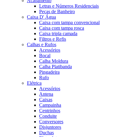
Acabamento
Letras e Números Residenciais
Peças de Banheiro
Caixa D' Água
Caixa com tampa convencional
Caixa com tampa rosca
Caixa tripla camada
Filtros e Refis
Calhas e Rufos
Acessórios
Bocal
Calha Moldura
Calha Platibanda
Pingadeira
Rufo
Elétrica
Acessórios
Antena
Caixas
Campainha
Centrinhos
Conduite
Conversores
Disjuntores
Duchas