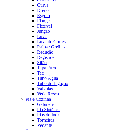
Curva
Dreno
Esgoto
Flange
Flexível
Junção
Luva
Luva de Corres
Ralos / Grelhas
Redução
Registros
Sifão
Tapa Furo
Tee
Tubo Água
Tubo de Ligação
Valvulas
Veda Rosca
Pia e Cozinha
Gabinete
Pia Sintética
Pias de Inox
Torneiras
Vedante