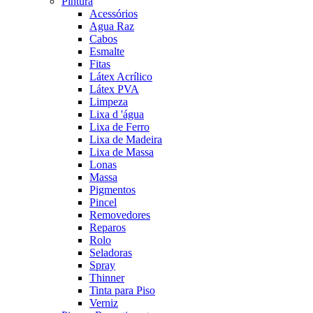
Pintura
Acessórios
Agua Raz
Cabos
Esmalte
Fitas
Látex Acrílico
Látex PVA
Limpeza
Lixa d 'água
Lixa de Ferro
Lixa de Madeira
Lixa de Massa
Lonas
Massa
Pigmentos
Pincel
Removedores
Reparos
Rolo
Seladoras
Spray
Thinner
Tinta para Piso
Verniz