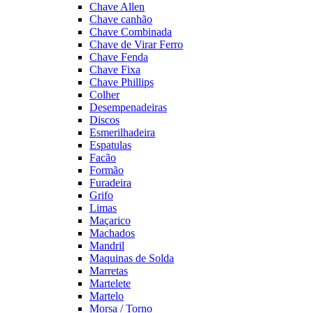
Chave Allen
Chave canhão
Chave Combinada
Chave de Virar Ferro
Chave Fenda
Chave Fixa
Chave Phillips
Colher
Desempenadeiras
Discos
Esmerilhadeira
Espatulas
Facão
Formão
Furadeira
Grifo
Limas
Maçarico
Machados
Mandril
Maquinas de Solda
Marretas
Martelete
Martelo
Morsa / Torno