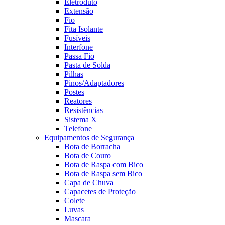
Eletroduto
Extensão
Fio
Fita Isolante
Fusíveis
Interfone
Passa Fio
Pasta de Solda
Pilhas
Pinos/Adaptadores
Postes
Reatores
Resistências
Sistema X
Telefone
Equipamentos de Segurança
Bota de Borracha
Bota de Couro
Bota de Raspa com Bico
Bota de Raspa sem Bico
Capa de Chuva
Capacetes de Proteção
Colete
Luvas
Mascara