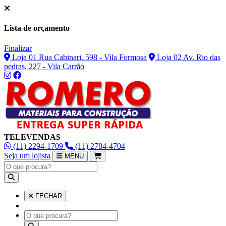
Lista de orçamento
Finalizar
Loja 01 Rua Cabinari, 598 - Vila Formosa
Loja 02 Av. Rio das
pedras, 227 - Vila Carrão
TELEVENDAS
(11) 2294-1709
(11) 2784-4704
Seja um lojista
MENU
FECHAR