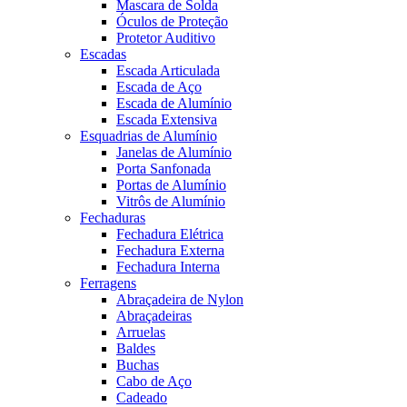
Mascara de Solda
Óculos de Proteção
Protetor Auditivo
Escadas
Escada Articulada
Escada de Aço
Escada de Alumínio
Escada Extensiva
Esquadrias de Alumínio
Janelas de Alumínio
Porta Sanfonada
Portas de Alumínio
Vitrôs de Alumínio
Fechaduras
Fechadura Elétrica
Fechadura Externa
Fechadura Interna
Ferragens
Abraçadeira de Nylon
Abraçadeiras
Arruelas
Baldes
Buchas
Cabo de Aço
Cadeado