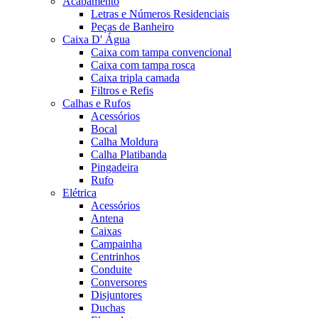
Acabamento
Letras e Números Residenciais
Peças de Banheiro
Caixa D' Água
Caixa com tampa convencional
Caixa com tampa rosca
Caixa tripla camada
Filtros e Refis
Calhas e Rufos
Acessórios
Bocal
Calha Moldura
Calha Platibanda
Pingadeira
Rufo
Elétrica
Acessórios
Antena
Caixas
Campainha
Centrinhos
Conduite
Conversores
Disjuntores
Duchas