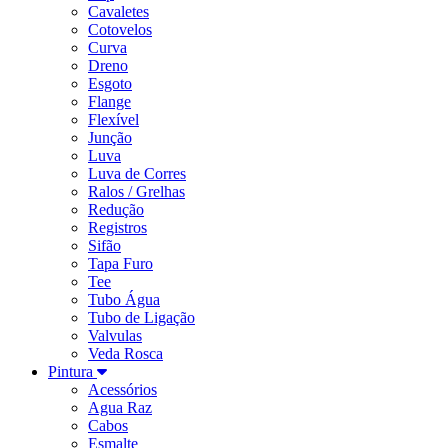
Cavaletes
Cotovelos
Curva
Dreno
Esgoto
Flange
Flexível
Junção
Luva
Luva de Corres
Ralos / Grelhas
Redução
Registros
Sifão
Tapa Furo
Tee
Tubo Água
Tubo de Ligação
Valvulas
Veda Rosca
Pintura
Acessórios
Agua Raz
Cabos
Esmalte