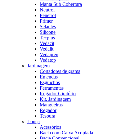
Manta Sub Cobertura
Neutrol
Penetrol
Primer
Selantes
Silicone
Tecplus
Vedacit
Vedalit
Vedapren
Vedatop
Jardinagem
Cortadores de grama
Emendas
Esguichos
Ferramentas
Irrigador Giratório
Kit. Jardinagem
Mangueiras
Regador
Tesoura
Louça
Acessórios
Bacia com Caixa Acoplada
Bacia Convencional