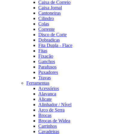
Caixa de Correio
Caixa Jornal
Cantoneiras
Cilindro
Colas
Corrente
Disco de Corte
Dobradiças
Fita Dupla - Flace
Fitas
Fixação
Ganchos
Parafusos
Puxadores
Travas
Ferramentas
Acessórios
Alavanca
Alicate
Alinhador / Nível
Arco de Serra
Brocas
Brocas de Widea
Carrinhos
Cavadeiras