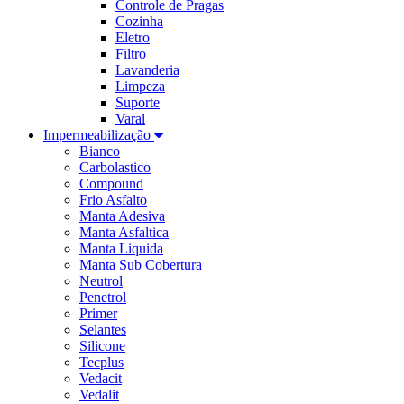
Controle de Pragas
Cozinha
Eletro
Filtro
Lavanderia
Limpeza
Suporte
Varal
Impermeabilização
Bianco
Carbolastico
Compound
Frio Asfalto
Manta Adesiva
Manta Asfaltica
Manta Liquida
Manta Sub Cobertura
Neutrol
Penetrol
Primer
Selantes
Silicone
Tecplus
Vedacit
Vedalit