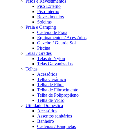
Pisos e Revestimentos
Piso Externo
Piso Interno
Revestimentos
Soleiras
Praia e Camping
Cadeira de Praia
Equipamentos / Acessórios
Gazebo / Guarda Sol
Piscina
Telas / Grades
Telas de Nylon
Telas Galvanizadas
Telhas
Acessórios
Telha Cerâmica
Telha de Fibra
Telha de Fibrocimento
Telha de Polipropileno
Telha de Vidro
Utilidade Doméstica
Acessórios
Assentos sanitários
Banheiro
Cadeiras / Banquetas