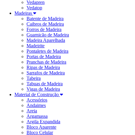
Vedapren
Vedatop
Madeiras
Batente de Madeira
Caibros de Madeira
Forros de Madeira
Guarnição de Madeira
Madeira Aparelhada
Madeirite
Pontaletes de Madeira
Portas de Madeira
Pranchas de Madeira
Ripas de Madeira
Sarrafos de Madeira
Tabeira
Tabuas de Madeira
Vigas de Madeira
Material de Construção
Acessórios
Andaimes
Areia
Argamassa
Argila Expandida
Bloco Aparente
Bloco Celular