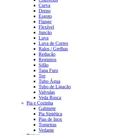
Curva
Dreno
Esgoto
Flange
Flexível
Junção
Luva
Luva de Corres
Ralos / Grelhas
Redução
Registros
Sifão
Tapa Furo
Tee
Tubo Água
Tubo de Ligação
Valvulas
Veda Rosca
Pia e Cozinha
Gabinete
Pia Sintética
Pias de Inox
Torneiras
Vedante