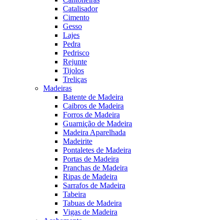
Catalisador
Cimento
Gesso
Lajes
Pedra
Pedrisco
Rejunte
Tijolos
Treliças
Madeiras
Batente de Madeira
Caibros de Madeira
Forros de Madeira
Guarnição de Madeira
Madeira Aparelhada
Madeirite
Pontaletes de Madeira
Portas de Madeira
Pranchas de Madeira
Ripas de Madeira
Sarrafos de Madeira
Tabeira
Tabuas de Madeira
Vigas de Madeira