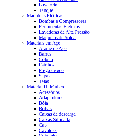
Lavatório
Tanque
Maquinas Elétricas
Bombas e Compressores
Ferramentas Elétricas
Lavadoras de Alta Pressão
Máquinas de Solda
Materiais em Aço
Arame de Aço
Barras
Coluna
Estribos
Prego de aço
Sapata
Telas
Material Hidráulico
Acessórios
Adaptadores
Bóia
Bolsas
Caixas de descarga
Caixas Sifonada
Cap
Cavaletes
Cotovelos