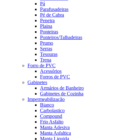
Pá
Parafusadeiras
Pé de Cabra
Peneira
Plaina
Ponteiras
Ponteiros/Talhadeiras
Prumo
Serras
Tesouras
Trena
Forro de PVC
Acessórios
Forros de PVC
Gabinetes
Armários de Banheiro
Gabinetes de Cozinha
Impermeabilização
Bianco
Carbolastico
Compound
Frio Asfalto
Manta Adesiva
Manta Asfaltica
Manta Liquida