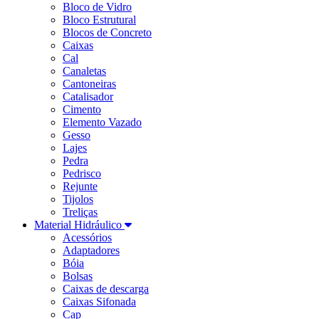
Bloco de Vidro
Bloco Estrutural
Blocos de Concreto
Caixas
Cal
Canaletas
Cantoneiras
Catalisador
Cimento
Elemento Vazado
Gesso
Lajes
Pedra
Pedrisco
Rejunte
Tijolos
Treliças
Material Hidráulico
Acessórios
Adaptadores
Bóia
Bolsas
Caixas de descarga
Caixas Sifonada
Cap