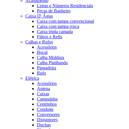
Acabamento
Letras e Números Residenciais
Peças de Banheiro
Caixa D' Água
Caixa com tampa convencional
Caixa com tampa rosca
Caixa tripla camada
Filtros e Refis
Calhas e Rufos
Acessórios
Bocal
Calha Moldura
Calha Platibanda
Pingadeira
Rufo
Elétrica
Acessórios
Antena
Caixas
Campainha
Centrinhos
Conduite
Conversores
Disjuntores
Duchas