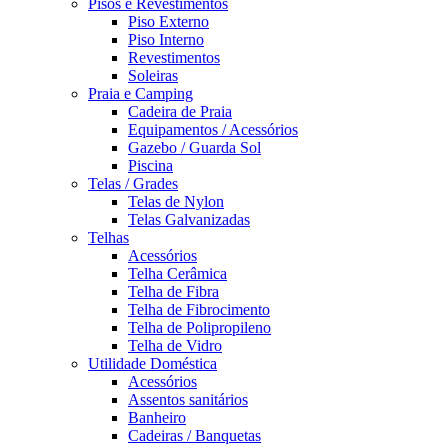
Pisos e Revestimentos
Piso Externo
Piso Interno
Revestimentos
Soleiras
Praia e Camping
Cadeira de Praia
Equipamentos / Acessórios
Gazebo / Guarda Sol
Piscina
Telas / Grades
Telas de Nylon
Telas Galvanizadas
Telhas
Acessórios
Telha Cerâmica
Telha de Fibra
Telha de Fibrocimento
Telha de Polipropileno
Telha de Vidro
Utilidade Doméstica
Acessórios
Assentos sanitários
Banheiro
Cadeiras / Banquetas