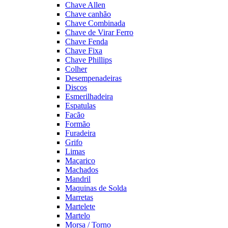
Chave Allen
Chave canhão
Chave Combinada
Chave de Virar Ferro
Chave Fenda
Chave Fixa
Chave Phillips
Colher
Desempenadeiras
Discos
Esmerilhadeira
Espatulas
Facão
Formão
Furadeira
Grifo
Limas
Maçarico
Machados
Mandril
Maquinas de Solda
Marretas
Martelete
Martelo
Morsa / Torno