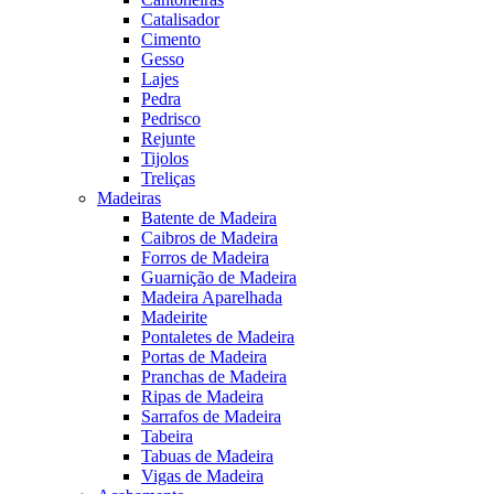
Catalisador
Cimento
Gesso
Lajes
Pedra
Pedrisco
Rejunte
Tijolos
Treliças
Madeiras
Batente de Madeira
Caibros de Madeira
Forros de Madeira
Guarnição de Madeira
Madeira Aparelhada
Madeirite
Pontaletes de Madeira
Portas de Madeira
Pranchas de Madeira
Ripas de Madeira
Sarrafos de Madeira
Tabeira
Tabuas de Madeira
Vigas de Madeira