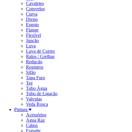
Cavaletes
Cotovelos
Curva
Dreno
Esgoto
Flange
Flexível
Junção
Luva
Luva de Corres
Ralos / Grelhas
Redução
Registros
Sifão
Tapa Furo
Tee
Tubo Água
Tubo de Ligação
Valvulas
Veda Rosca
Pintura
Acessórios
Agua Raz
Cabos
Esmalte