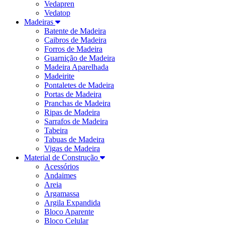
Vedapren
Vedatop
Madeiras
Batente de Madeira
Caibros de Madeira
Forros de Madeira
Guarnição de Madeira
Madeira Aparelhada
Madeirite
Pontaletes de Madeira
Portas de Madeira
Pranchas de Madeira
Ripas de Madeira
Sarrafos de Madeira
Tabeira
Tabuas de Madeira
Vigas de Madeira
Material de Construção
Acessórios
Andaimes
Areia
Argamassa
Argila Expandida
Bloco Aparente
Bloco Celular