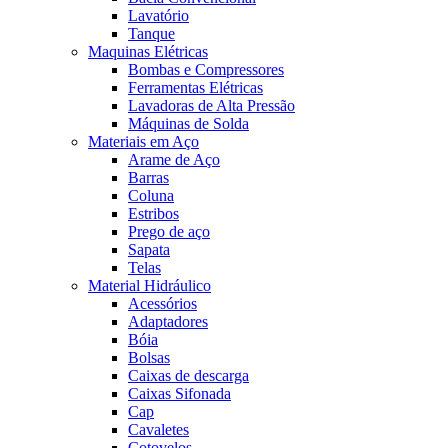
Lavatório
Tanque
Maquinas Elétricas
Bombas e Compressores
Ferramentas Elétricas
Lavadoras de Alta Pressão
Máquinas de Solda
Materiais em Aço
Arame de Aço
Barras
Coluna
Estribos
Prego de aço
Sapata
Telas
Material Hidráulico
Acessórios
Adaptadores
Bóia
Bolsas
Caixas de descarga
Caixas Sifonada
Cap
Cavaletes
Cotovelos