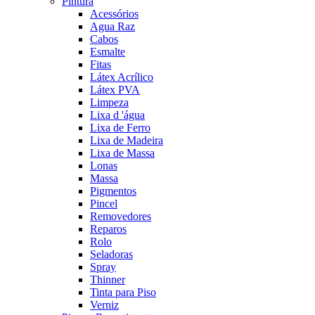
Pintura
Acessórios
Agua Raz
Cabos
Esmalte
Fitas
Látex Acrílico
Látex PVA
Limpeza
Lixa d 'água
Lixa de Ferro
Lixa de Madeira
Lixa de Massa
Lonas
Massa
Pigmentos
Pincel
Removedores
Reparos
Rolo
Seladoras
Spray
Thinner
Tinta para Piso
Verniz