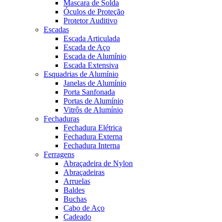
Mascara de Solda
Óculos de Proteção
Protetor Auditivo
Escadas
Escada Articulada
Escada de Aço
Escada de Alumínio
Escada Extensiva
Esquadrias de Alumínio
Janelas de Alumínio
Porta Sanfonada
Portas de Alumínio
Vitrôs de Alumínio
Fechaduras
Fechadura Elétrica
Fechadura Externa
Fechadura Interna
Ferragens
Abraçadeira de Nylon
Abraçadeiras
Arruelas
Baldes
Buchas
Cabo de Aço
Cadeado