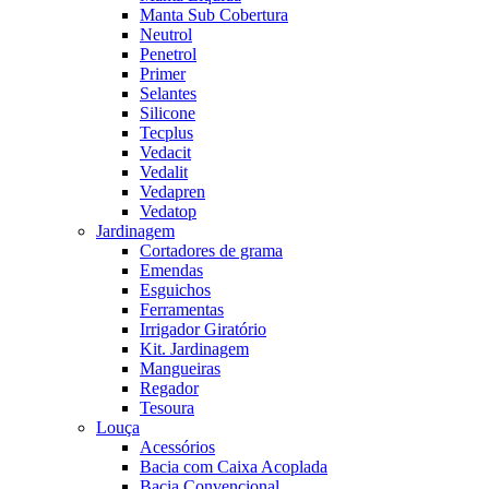
Manta Sub Cobertura
Neutrol
Penetrol
Primer
Selantes
Silicone
Tecplus
Vedacit
Vedalit
Vedapren
Vedatop
Jardinagem
Cortadores de grama
Emendas
Esguichos
Ferramentas
Irrigador Giratório
Kit. Jardinagem
Mangueiras
Regador
Tesoura
Louça
Acessórios
Bacia com Caixa Acoplada
Bacia Convencional