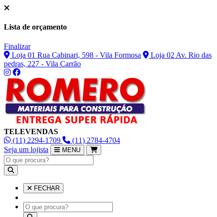
Lista de orçamento
Finalizar
Loja 01 Rua Cabinari, 598 - Vila Formosa
Loja 02 Av. Rio das
pedras, 227 - Vila Carrão
TELEVENDAS
(11) 2294-1709
(11) 2784-4704
Seja um lojista
MENU
FECHAR