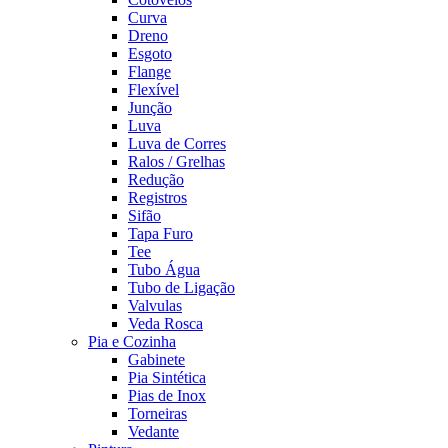
Curva
Dreno
Esgoto
Flange
Flexível
Junção
Luva
Luva de Corres
Ralos / Grelhas
Redução
Registros
Sifão
Tapa Furo
Tee
Tubo Água
Tubo de Ligação
Valvulas
Veda Rosca
Pia e Cozinha
Gabinete
Pia Sintética
Pias de Inox
Torneiras
Vedante