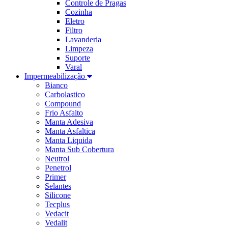
Controle de Pragas
Cozinha
Eletro
Filtro
Lavanderia
Limpeza
Suporte
Varal
Impermeabilização
Bianco
Carbolastico
Compound
Frio Asfalto
Manta Adesiva
Manta Asfaltica
Manta Liquida
Manta Sub Cobertura
Neutrol
Penetrol
Primer
Selantes
Silicone
Tecplus
Vedacit
Vedalit