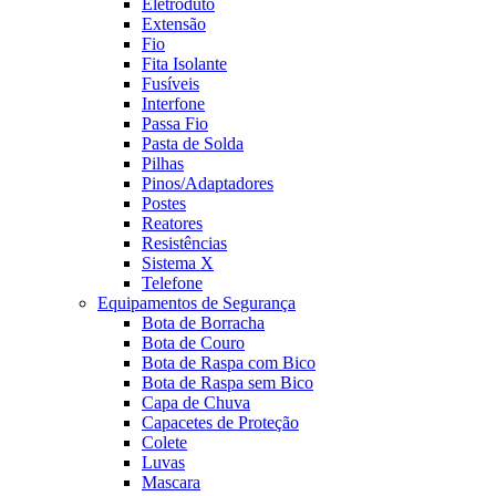
Eletroduto
Extensão
Fio
Fita Isolante
Fusíveis
Interfone
Passa Fio
Pasta de Solda
Pilhas
Pinos/Adaptadores
Postes
Reatores
Resistências
Sistema X
Telefone
Equipamentos de Segurança
Bota de Borracha
Bota de Couro
Bota de Raspa com Bico
Bota de Raspa sem Bico
Capa de Chuva
Capacetes de Proteção
Colete
Luvas
Mascara