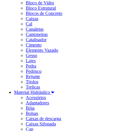
Bloco de Vidro
Bloco Estrutural
Blocos de Concreto
Caixas
Cal
Canaletas
Cantoneiras
Catalisador
Cimento
Elemento Vazado
Gesso
Lajes
Pedra
Pedrisco
Rejunte
Tijolos
Treliças
Material Hidráulico
Acessórios
Adaptadores
Bóia
Bolsas
Caixas de descarga
Caixas Sifonada
Cap