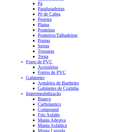
Pá
Parafusadeiras
Pé de Cabra
Peneira
Plaina
Ponteiras
Ponteiros/Talhadeiras
Prumo
Serras
Tesouras
Trena
Forro de PVC
Acessórios
Forros de PVC
Gabinetes
Armários de Banheiro
Gabinetes de Cozinha
Impermeabilização
Bianco
Carbolastico
Compound
Frio Asfalto
Manta Adesiva
Manta Asfaltica
Manta Liquida