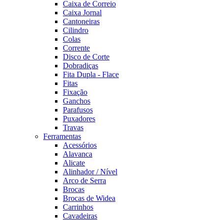
Caixa de Correio
Caixa Jornal
Cantoneiras
Cilindro
Colas
Corrente
Disco de Corte
Dobradiças
Fita Dupla - Flace
Fitas
Fixação
Ganchos
Parafusos
Puxadores
Travas
Ferramentas
Acessórios
Alavanca
Alicate
Alinhador / Nível
Arco de Serra
Brocas
Brocas de Widea
Carrinhos
Cavadeiras