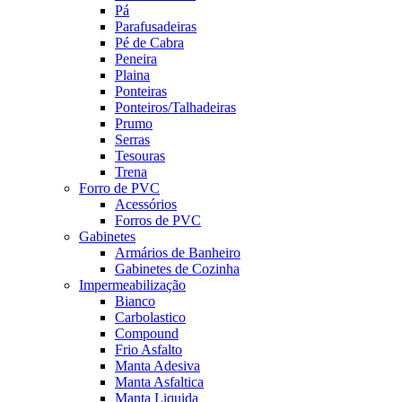
Pá
Parafusadeiras
Pé de Cabra
Peneira
Plaina
Ponteiras
Ponteiros/Talhadeiras
Prumo
Serras
Tesouras
Trena
Forro de PVC
Acessórios
Forros de PVC
Gabinetes
Armários de Banheiro
Gabinetes de Cozinha
Impermeabilização
Bianco
Carbolastico
Compound
Frio Asfalto
Manta Adesiva
Manta Asfaltica
Manta Liquida