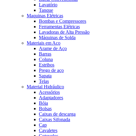
Lavatório
Tanque
Maquinas Elétricas
Bombas e Compressores
Ferramentas Elétricas
Lavadoras de Alta Pressão
Máquinas de Solda
Materiais em Aço
Arame de Aço
Barras
Coluna
Estribos
Prego de aço
Sapata
Telas
Material Hidráulico
Acessórios
Adaptadores
Bóia
Bolsas
Caixas de descarga
Caixas Sifonada
Cap
Cavaletes
Cotovelos