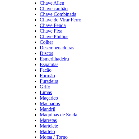
Chave Allen
Chave canhão
Chave Combinada
Chave de Virar Ferro
Chave Fenda
Chave Fixa
Chave Phillips
Colher
Desempenadeiras
Discos
Esmerilhadeira
Espatulas
Facão
Formão
Furadeira
Grifo
Limas
Maçarico
Machados
Mandril
Maquinas de Solda
Marretas
Martelete
Martelo
Morsa / Torno