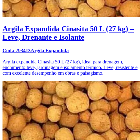
Argila Expandida Cinasita 50 L (27 kg) –
Leve, Drenante e Isolante
Cód.: 793413Argila Expandida
Argila expandida Cinasita 50 L (27 kg), ideal para drenagem,
enchimento leve, jardinagem e isolamento térmico. Leve, resistente e
com excelente desempenho em obras e paisagismo.