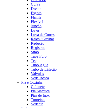
Curva
Dreno
Esgoto
Flange
Flexível
Junção
Luva
Luva de Corres
Ralos / Grelhas
Redução
Registros
Sifão
Tapa Furo
Tee
Tubo Água
Tubo de Ligação
Valvulas
Veda Rosca
Pia e Cozinha
Gabinete
Pia Sintética
Pias de Inox
Torneiras
Vedante