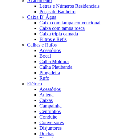
Acabamento
Letras e Números Residenciais
Peças de Banheiro
Caixa D' Água
Caixa com tampa convencional
Caixa com tampa rosca
Caixa tripla camada
Filtros e Refis
Calhas e Rufos
Acessórios
Bocal
Calha Moldura
Calha Platibanda
Pingadeira
Rufo
Elétrica
Acessórios
Antena
Caixas
Campainha
Centrinhos
Conduite
Conversores
Disjuntores
Duchas