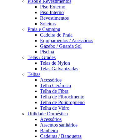
Pisos e Revestimentos
Piso Externo
Piso Interno
Revestimentos
Soleiras
Praia e Camping
Cadeira de Praia
Equipamentos / Acessórios
Gazebo / Guarda Sol
Piscina
Telas / Grades
Telas de Nylon
Telas Galvanizadas
Telhas
Acessórios
Telha Cerâmica
Telha de Fibra
Telha de Fibrocimento
Telha de Polipropileno
Telha de Vidro
Utilidade Doméstica
Acessórios
Assentos sanitários
Banheiro
Cadeiras / Banquetas