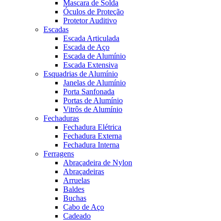
Mascara de Solda
Óculos de Proteção
Protetor Auditivo
Escadas
Escada Articulada
Escada de Aço
Escada de Alumínio
Escada Extensiva
Esquadrias de Alumínio
Janelas de Alumínio
Porta Sanfonada
Portas de Alumínio
Vitrôs de Alumínio
Fechaduras
Fechadura Elétrica
Fechadura Externa
Fechadura Interna
Ferragens
Abraçadeira de Nylon
Abraçadeiras
Arruelas
Baldes
Buchas
Cabo de Aço
Cadeado