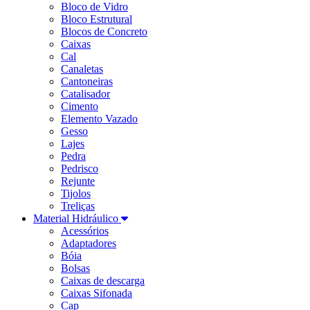
Bloco de Vidro
Bloco Estrutural
Blocos de Concreto
Caixas
Cal
Canaletas
Cantoneiras
Catalisador
Cimento
Elemento Vazado
Gesso
Lajes
Pedra
Pedrisco
Rejunte
Tijolos
Treliças
Material Hidráulico
Acessórios
Adaptadores
Bóia
Bolsas
Caixas de descarga
Caixas Sifonada
Cap