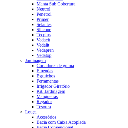
Manta Sub Cobertura
Neutrol
Penetrol
Primer
Selantes
Silicone
Tecplus
Vedacit
Vedalit
Vedapren
Vedatop
Jardinagem
Cortadores de grama
Emendas
Esguichos
Ferramentas
Irrigador Giratório
Kit. Jardinagem
Mangueiras
Regador
Tesoura
Louça
Acessórios
Bacia com Caixa Acoplada
Bacia Convencional