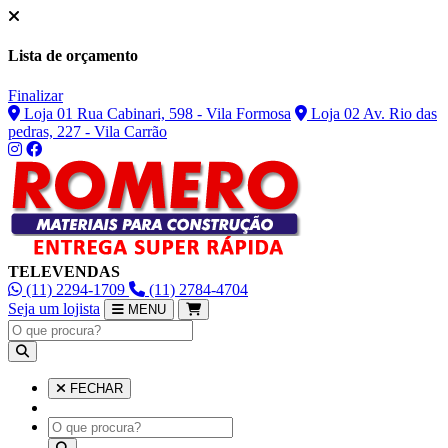
Lista de orçamento
Finalizar
Loja 01 Rua Cabinari, 598 - Vila Formosa
Loja 02 Av. Rio das
pedras, 227 - Vila Carrão
TELEVENDAS
(11) 2294-1709
(11) 2784-4704
Seja um lojista
MENU
FECHAR