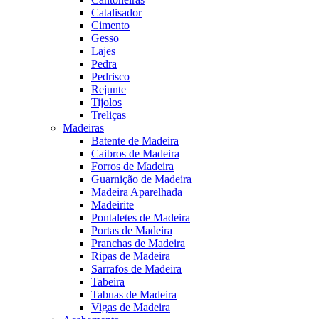
Catalisador
Cimento
Gesso
Lajes
Pedra
Pedrisco
Rejunte
Tijolos
Treliças
Madeiras
Batente de Madeira
Caibros de Madeira
Forros de Madeira
Guarnição de Madeira
Madeira Aparelhada
Madeirite
Pontaletes de Madeira
Portas de Madeira
Pranchas de Madeira
Ripas de Madeira
Sarrafos de Madeira
Tabeira
Tabuas de Madeira
Vigas de Madeira