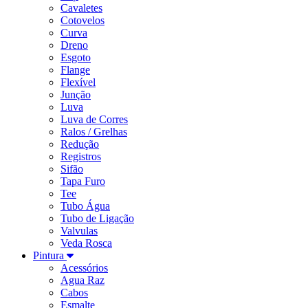
Cavaletes
Cotovelos
Curva
Dreno
Esgoto
Flange
Flexível
Junção
Luva
Luva de Corres
Ralos / Grelhas
Redução
Registros
Sifão
Tapa Furo
Tee
Tubo Água
Tubo de Ligação
Valvulas
Veda Rosca
Pintura
Acessórios
Agua Raz
Cabos
Esmalte