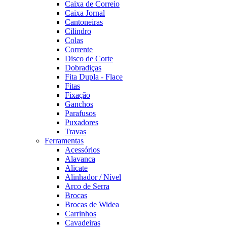
Caixa de Correio
Caixa Jornal
Cantoneiras
Cilindro
Colas
Corrente
Disco de Corte
Dobradiças
Fita Dupla - Flace
Fitas
Fixação
Ganchos
Parafusos
Puxadores
Travas
Ferramentas
Acessórios
Alavanca
Alicate
Alinhador / Nível
Arco de Serra
Brocas
Brocas de Widea
Carrinhos
Cavadeiras