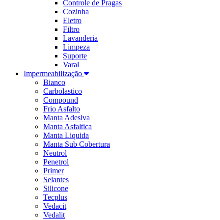
Controle de Pragas
Cozinha
Eletro
Filtro
Lavanderia
Limpeza
Suporte
Varal
Impermeabilização
Bianco
Carbolastico
Compound
Frio Asfalto
Manta Adesiva
Manta Asfaltica
Manta Liquida
Manta Sub Cobertura
Neutrol
Penetrol
Primer
Selantes
Silicone
Tecplus
Vedacit
Vedalit