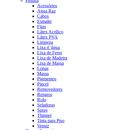
Pintura
Acessórios
Agua Raz
Cabos
Esmalte
Fitas
Látex Acrílico
Látex PVA
Limpeza
Lixa d 'água
Lixa de Ferro
Lixa de Madeira
Lixa de Massa
Lonas
Massa
Pigmentos
Pincel
Removedores
Reparos
Rolo
Seladoras
Spray
Thinner
Tinta para Piso
Verniz