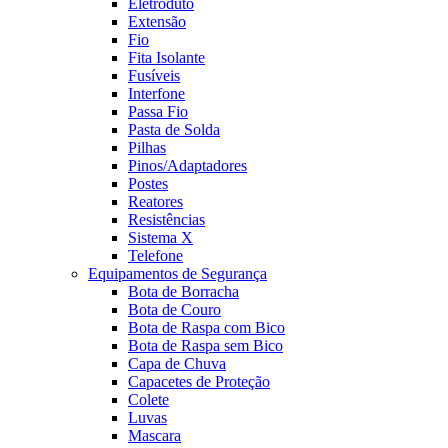
Eletroduto
Extensão
Fio
Fita Isolante
Fusíveis
Interfone
Passa Fio
Pasta de Solda
Pilhas
Pinos/Adaptadores
Postes
Reatores
Resistências
Sistema X
Telefone
Equipamentos de Segurança
Bota de Borracha
Bota de Couro
Bota de Raspa com Bico
Bota de Raspa sem Bico
Capa de Chuva
Capacetes de Proteção
Colete
Luvas
Mascara