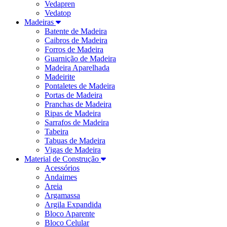
Vedapren
Vedatop
Madeiras
Batente de Madeira
Caibros de Madeira
Forros de Madeira
Guarnição de Madeira
Madeira Aparelhada
Madeirite
Pontaletes de Madeira
Portas de Madeira
Pranchas de Madeira
Ripas de Madeira
Sarrafos de Madeira
Tabeira
Tabuas de Madeira
Vigas de Madeira
Material de Construção
Acessórios
Andaimes
Areia
Argamassa
Argila Expandida
Bloco Aparente
Bloco Celular