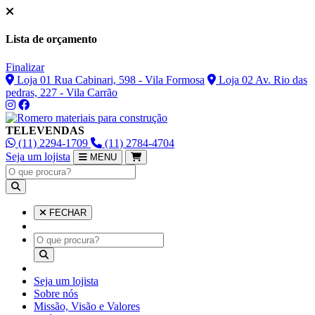
Lista de orçamento
Finalizar
Loja 01 Rua Cabinari, 598 - Vila Formosa
Loja 02 Av. Rio das
pedras, 227 - Vila Carrão
TELEVENDAS
(11) 2294-1709
(11) 2784-4704
Seja um lojista
MENU
FECHAR
Seja um lojista
Sobre nós
Missão, Visão e Valores