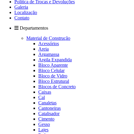
Política de Trocas e Devoluções
Galeria
Localização
Contato
Departamentos
Material de Construção
Acessórios
Areia
Argamassa
Argila Expandida
Bloco Aparente
Bloco Celular
Bloco de Vidro
Bloco Estrutural
Blocos de Concreto
Caixas
Cal
Canaletas
Cantoneiras
Catalisador
Cimento
Gesso
Lajes