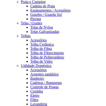
Praia e Camping
Cadeira de Praia
Equipamentos / Acessórios
Gazebo / Guarda Sol
Piscina
Telas / Grades
Telas de Nylon
Telas Galvanizadas
Telhas
Acessórios
Telha Cerâmica
Telha de Fibra
Telha de Fibrocimento
Telha de Polipropileno
Telha de Vidro
Utilidade Doméstica
Acessórios
Assentos sanitários
Banheiro
Cadeiras / Banquetas
Controle de Pragas
Cozinha
Eletro
Filtro
Lavanderia