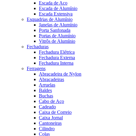
Escada de Aço
Escada de Alumínio
Escada Extensiva
Esquadrias de Alumínio
Janelas de Alumínio
Porta Sanfonada
Portas de Alumínio
Vitrôs de Alumínio
Fechaduras
Fechadura Elétrica
Fechadura Externa
Fechadura Interna
Ferragens
Abraçadeira de Nylon
Abraçadeiras
Arruelas
Baldes
Buchas
Cabo de Aço
Cadeado
Caixa de Correio
Caixa Jornal
Cantoneiras
Cilindro
Colas