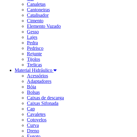
Canaletas
Cantoneiras
Catalisador
Cimento
Elemento Vazado
Gesso
Lajes
Pedra
Pedrisco
Rejunte
Tijolos
Treliças
Material Hidráulico
Acessórios
Adaptadores
Bóia
Bolsas
Caixas de descarga
Caixas Sifonada
Cap
Cavaletes
Cotovelos
Curva
Dreno
Esgoto