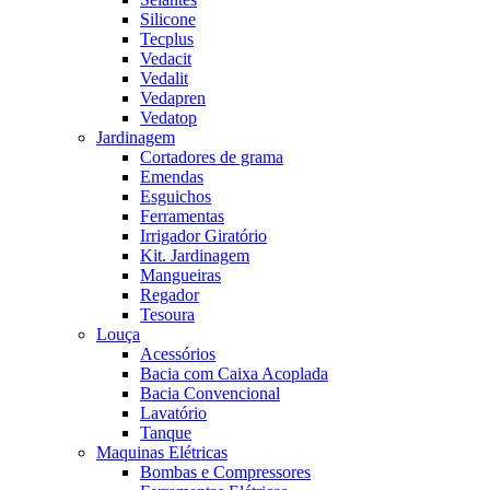
Silicone
Tecplus
Vedacit
Vedalit
Vedapren
Vedatop
Jardinagem
Cortadores de grama
Emendas
Esguichos
Ferramentas
Irrigador Giratório
Kit. Jardinagem
Mangueiras
Regador
Tesoura
Louça
Acessórios
Bacia com Caixa Acoplada
Bacia Convencional
Lavatório
Tanque
Maquinas Elétricas
Bombas e Compressores