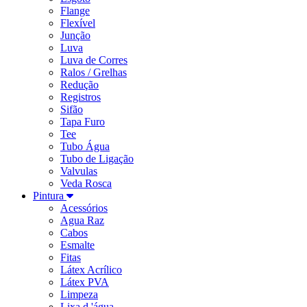
Flange
Flexível
Junção
Luva
Luva de Corres
Ralos / Grelhas
Redução
Registros
Sifão
Tapa Furo
Tee
Tubo Água
Tubo de Ligação
Valvulas
Veda Rosca
Pintura
Acessórios
Agua Raz
Cabos
Esmalte
Fitas
Látex Acrílico
Látex PVA
Limpeza
Lixa d 'água