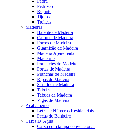
Pedra
Pedrisco
Rejunte
Tijolos
Treliças
Madeiras
Batente de Madeira
Caibros de Madeira
Forros de Madeira
Guarnição de Madeira
Madeira Aparelhada
Madeirite
Pontaletes de Madeira
Portas de Madeira
Pranchas de Madeira
Ripas de Madeira
Sarrafos de Madeira
Tabeira
Tabuas de Madeira
Vigas de Madeira
Acabamento
Letras e Números Residenciais
Peças de Banheiro
Caixa D' Água
Caixa com tampa convencional