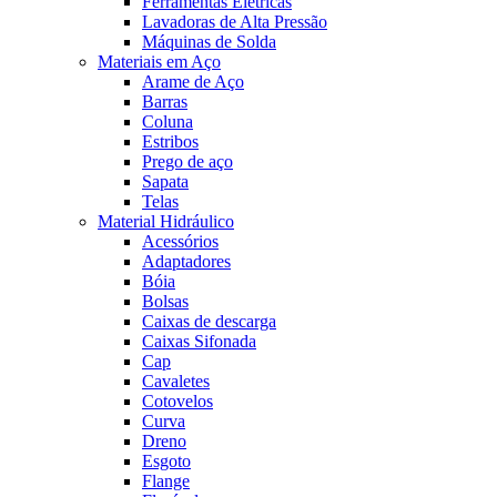
Ferramentas Elétricas
Lavadoras de Alta Pressão
Máquinas de Solda
Materiais em Aço
Arame de Aço
Barras
Coluna
Estribos
Prego de aço
Sapata
Telas
Material Hidráulico
Acessórios
Adaptadores
Bóia
Bolsas
Caixas de descarga
Caixas Sifonada
Cap
Cavaletes
Cotovelos
Curva
Dreno
Esgoto
Flange