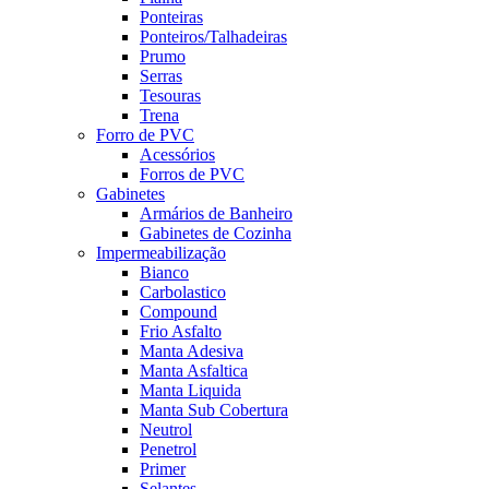
Ponteiras
Ponteiros/Talhadeiras
Prumo
Serras
Tesouras
Trena
Forro de PVC
Acessórios
Forros de PVC
Gabinetes
Armários de Banheiro
Gabinetes de Cozinha
Impermeabilização
Bianco
Carbolastico
Compound
Frio Asfalto
Manta Adesiva
Manta Asfaltica
Manta Liquida
Manta Sub Cobertura
Neutrol
Penetrol
Primer
Selantes