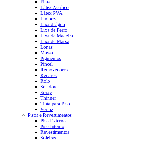
Fitas
Látex Acrílico
Látex PVA
Limpeza
Lixa d 'água
Lixa de Ferro
Lixa de Madeira
Lixa de Massa
Lonas
Massa
Pigmentos
Pincel
Removedores
Reparos
Rolo
Seladoras
Spray
Thinner
Tinta para Piso
Verniz
Pisos e Revestimentos
Piso Externo
Piso Interno
Revestimentos
Soleiras