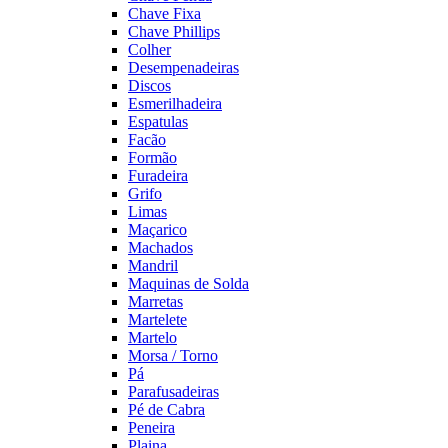
Chave Fixa
Chave Phillips
Colher
Desempenadeiras
Discos
Esmerilhadeira
Espatulas
Facão
Formão
Furadeira
Grifo
Limas
Maçarico
Machados
Mandril
Maquinas de Solda
Marretas
Martelete
Martelo
Morsa / Torno
Pá
Parafusadeiras
Pé de Cabra
Peneira
Plaina