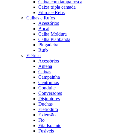
Caixa com tampa rosca
Caixa tripla camada
Filtros e Refis
Calhas e Rufos
Acessórios
Bocal
Calha Moldura
Calha Platibanda
Pingadeira
Rufo
Elétrica
Acessórios
Antena
Caixas
Campainha
Centrinhos
Conduite
Conversores
Disjuntores
Duchas
Eletroduto
Extensão
Fio
Fita Isolante
Fusíveis