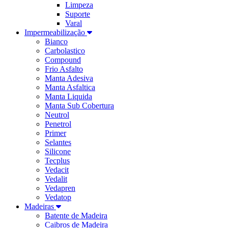
Limpeza
Suporte
Varal
Impermeabilização
Bianco
Carbolastico
Compound
Frio Asfalto
Manta Adesiva
Manta Asfaltica
Manta Liquida
Manta Sub Cobertura
Neutrol
Penetrol
Primer
Selantes
Silicone
Tecplus
Vedacit
Vedalit
Vedapren
Vedatop
Madeiras
Batente de Madeira
Caibros de Madeira