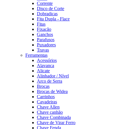
Corrente
Disco de Corte
Dobradiças
Fita Dupla - Flace
Fitas
Fixação
Ganchos
Parafusos
Puxadores
Travas
Ferramentas
Acessórios
Alavanca
Alicate
Alinhador / Nível
Arco de Serra
Brocas
Brocas de Widea
Carrinhos
Cavadeiras
Chave Allen
Chave canhão
Chave Combinada
Chave de Virar Ferro
Chave Fenda