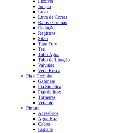
Flexível
Junção
Luva
Luva de Corres
Ralos / Grelhas
Redução
Registros
Sifão
Tapa Furo
Tee
Tubo Água
Tubo de Ligação
Valvulas
Veda Rosca
Pia e Cozinha
Gabinete
Pia Sintética
Pias de Inox
Torneiras
Vedante
Pintura
Acessórios
Agua Raz
Cabos
Esmalte