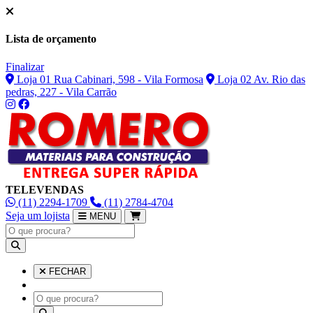
Lista de orçamento
Finalizar
Loja 01 Rua Cabinari, 598 - Vila Formosa
Loja 02 Av. Rio das
pedras, 227 - Vila Carrão
TELEVENDAS
(11) 2294-1709
(11) 2784-4704
Seja um lojista
MENU
FECHAR