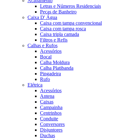
Acabamento
Letras e Números Residenciais
Peças de Banheiro
Caixa D' Água
Caixa com tampa convencional
Caixa com tampa rosca
Caixa tripla camada
Filtros e Refis
Calhas e Rufos
Acessórios
Bocal
Calha Moldura
Calha Platibanda
Pingadeira
Rufo
Elétrica
Acessórios
Antena
Caixas
Campainha
Centrinhos
Conduite
Conversores
Disjuntores
Duchas