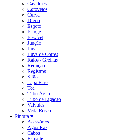
Cavaletes
Cotovelos
Curva
Dreno
Esgoto
Flange
Flexível
Junção
Luva
Luva de Corres
Ralos / Grelhas
Redução
Registros
Sifão
Tapa Furo
Tee
Tubo Água
Tubo de Ligação
Valvulas
Veda Rosca
Pintura
Acessórios
Agua Raz
Cabos
Esmalte