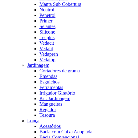
Manta Sub Cobertura
Neutrol
Penetrol
Primer
Selantes
Silicone
Tecplus
Vedacit
Vedalit
Vedapren
Vedatop
Jardinagem
Cortadores de grama
Emendas
Esguichos
Ferramentas
Irrigador Giratório
Kit. Jardinagem
Mangueiras
Regador
Tesoura
Louça
Acessórios
Bacia com Caixa Acoplada
Bacia Convencional