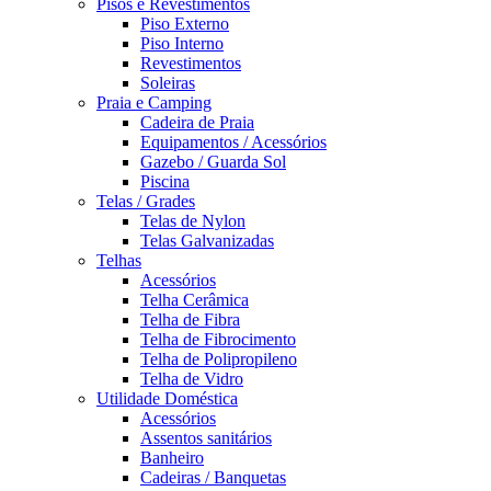
Pisos e Revestimentos
Piso Externo
Piso Interno
Revestimentos
Soleiras
Praia e Camping
Cadeira de Praia
Equipamentos / Acessórios
Gazebo / Guarda Sol
Piscina
Telas / Grades
Telas de Nylon
Telas Galvanizadas
Telhas
Acessórios
Telha Cerâmica
Telha de Fibra
Telha de Fibrocimento
Telha de Polipropileno
Telha de Vidro
Utilidade Doméstica
Acessórios
Assentos sanitários
Banheiro
Cadeiras / Banquetas