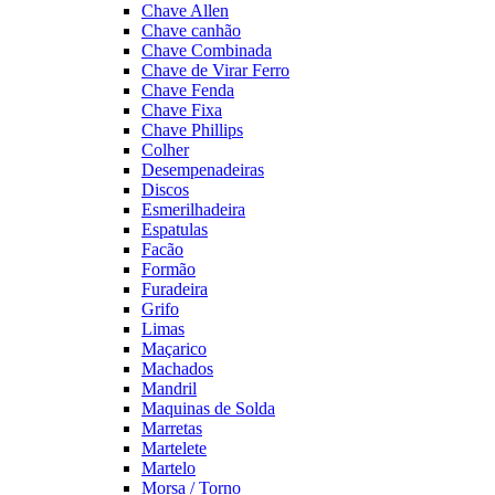
Chave Allen
Chave canhão
Chave Combinada
Chave de Virar Ferro
Chave Fenda
Chave Fixa
Chave Phillips
Colher
Desempenadeiras
Discos
Esmerilhadeira
Espatulas
Facão
Formão
Furadeira
Grifo
Limas
Maçarico
Machados
Mandril
Maquinas de Solda
Marretas
Martelete
Martelo
Morsa / Torno