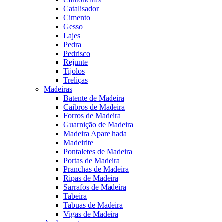
Catalisador
Cimento
Gesso
Lajes
Pedra
Pedrisco
Rejunte
Tijolos
Treliças
Madeiras
Batente de Madeira
Caibros de Madeira
Forros de Madeira
Guarnição de Madeira
Madeira Aparelhada
Madeirite
Pontaletes de Madeira
Portas de Madeira
Pranchas de Madeira
Ripas de Madeira
Sarrafos de Madeira
Tabeira
Tabuas de Madeira
Vigas de Madeira