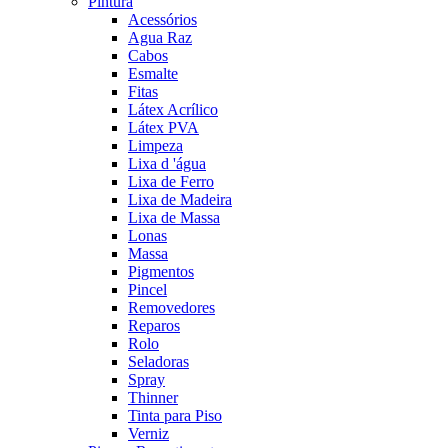
Pintura
Acessórios
Agua Raz
Cabos
Esmalte
Fitas
Látex Acrílico
Látex PVA
Limpeza
Lixa d 'água
Lixa de Ferro
Lixa de Madeira
Lixa de Massa
Lonas
Massa
Pigmentos
Pincel
Removedores
Reparos
Rolo
Seladoras
Spray
Thinner
Tinta para Piso
Verniz