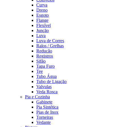
Curva
Dreno
Esgoto
Flange
Flexível
Junção
Luva
Luva de Corres
Ralos / Grelhas
Redução
Registros
Sifão
Tapa Furo
Tee
Tubo Água
Tubo de Ligação
Valvulas
Veda Rosca
Pia e Cozinha
Gabinete
Pia Sintética
Pias de Inox
Torneiras
Vedante