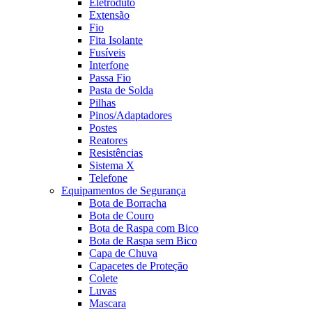
Eletroduto
Extensão
Fio
Fita Isolante
Fusíveis
Interfone
Passa Fio
Pasta de Solda
Pilhas
Pinos/Adaptadores
Postes
Reatores
Resistências
Sistema X
Telefone
Equipamentos de Segurança
Bota de Borracha
Bota de Couro
Bota de Raspa com Bico
Bota de Raspa sem Bico
Capa de Chuva
Capacetes de Proteção
Colete
Luvas
Mascara