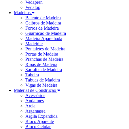
Vedapren
Vedatop
Madeiras
Batente de Madeira
Caibros de Madeira
Forros de Madeira
Guarnição de Madeira
Madeira Aparelhada
Madeirite
Pontaletes de Madeira
Portas de Madeira
Pranchas de Madeira
Ripas de Madeira
Sarrafos de Madeira
Tabeira
Tabuas de Madeira
Vigas de Madeira
Material de Construção
Acessórios
Andaimes
Areia
Argamassa
Argila Expandida
Bloco Aparente
Bloco Celular