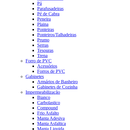
Pá
Parafusadeiras
Pé de Cabra
Peneira
Plaina
Ponteiras
Ponteiros/Talhadeiras
Prumo
Serras
Tesouras
Trena
Forro de PVC
Acessórios
Forros de PVC
Gabinetes
Armários de Banheiro
Gabinetes de Cozinha
Impermeabilização
Bianco
Carbolastico
Compound
Frio Asfalto
Manta Adesiva
Manta Asfaltica
Manta Liquida