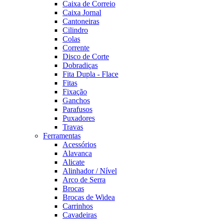
Caixa de Correio
Caixa Jornal
Cantoneiras
Cilindro
Colas
Corrente
Disco de Corte
Dobradiças
Fita Dupla - Flace
Fitas
Fixação
Ganchos
Parafusos
Puxadores
Travas
Ferramentas
Acessórios
Alavanca
Alicate
Alinhador / Nível
Arco de Serra
Brocas
Brocas de Widea
Carrinhos
Cavadeiras