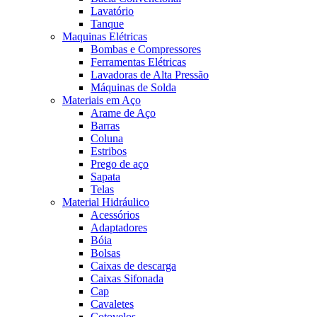
Lavatório
Tanque
Maquinas Elétricas
Bombas e Compressores
Ferramentas Elétricas
Lavadoras de Alta Pressão
Máquinas de Solda
Materiais em Aço
Arame de Aço
Barras
Coluna
Estribos
Prego de aço
Sapata
Telas
Material Hidráulico
Acessórios
Adaptadores
Bóia
Bolsas
Caixas de descarga
Caixas Sifonada
Cap
Cavaletes
Cotovelos