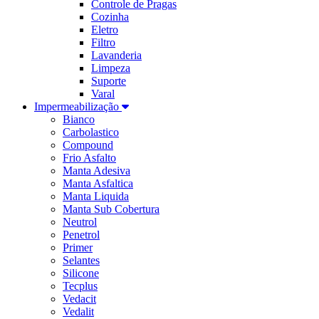
Controle de Pragas
Cozinha
Eletro
Filtro
Lavanderia
Limpeza
Suporte
Varal
Impermeabilização
Bianco
Carbolastico
Compound
Frio Asfalto
Manta Adesiva
Manta Asfaltica
Manta Liquida
Manta Sub Cobertura
Neutrol
Penetrol
Primer
Selantes
Silicone
Tecplus
Vedacit
Vedalit