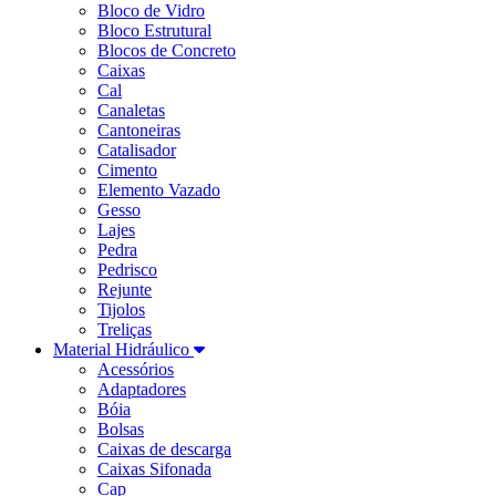
Bloco de Vidro
Bloco Estrutural
Blocos de Concreto
Caixas
Cal
Canaletas
Cantoneiras
Catalisador
Cimento
Elemento Vazado
Gesso
Lajes
Pedra
Pedrisco
Rejunte
Tijolos
Treliças
Material Hidráulico
Acessórios
Adaptadores
Bóia
Bolsas
Caixas de descarga
Caixas Sifonada
Cap