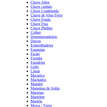
Chave Allen
Chave canhão
Chave Combinada
Chave de Virar Ferro
Chave Fenda
Chave Fixa
Chave Phillips
Colher
Desempenadeiras
Discos
Esmerilhadeira
Espatulas
Facão
Formão
Furadeira
Grifo
Limas
Maçarico
Machados
Mandril
Maquinas de Solda
Marretas
Martelete
Martelo
Morsa / Torno