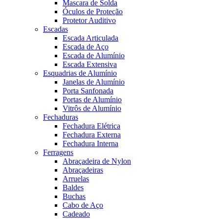
Mascara de Solda
Óculos de Proteção
Protetor Auditivo
Escadas
Escada Articulada
Escada de Aço
Escada de Alumínio
Escada Extensiva
Esquadrias de Alumínio
Janelas de Alumínio
Porta Sanfonada
Portas de Alumínio
Vitrôs de Alumínio
Fechaduras
Fechadura Elétrica
Fechadura Externa
Fechadura Interna
Ferragens
Abraçadeira de Nylon
Abraçadeiras
Arruelas
Baldes
Buchas
Cabo de Aço
Cadeado