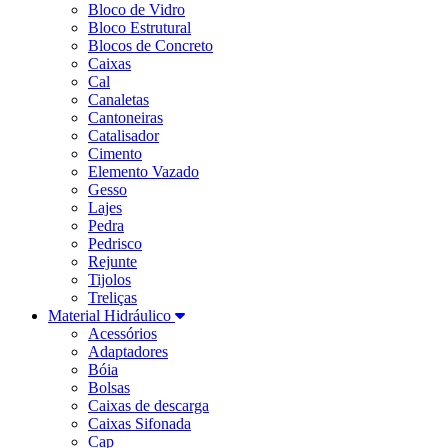
Bloco de Vidro
Bloco Estrutural
Blocos de Concreto
Caixas
Cal
Canaletas
Cantoneiras
Catalisador
Cimento
Elemento Vazado
Gesso
Lajes
Pedra
Pedrisco
Rejunte
Tijolos
Treliças
Material Hidráulico
Acessórios
Adaptadores
Bóia
Bolsas
Caixas de descarga
Caixas Sifonada
Cap