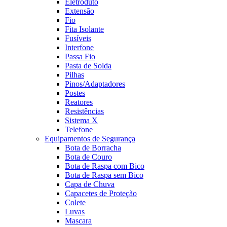
Eletroduto
Extensão
Fio
Fita Isolante
Fusíveis
Interfone
Passa Fio
Pasta de Solda
Pilhas
Pinos/Adaptadores
Postes
Reatores
Resistências
Sistema X
Telefone
Equipamentos de Segurança
Bota de Borracha
Bota de Couro
Bota de Raspa com Bico
Bota de Raspa sem Bico
Capa de Chuva
Capacetes de Proteção
Colete
Luvas
Mascara