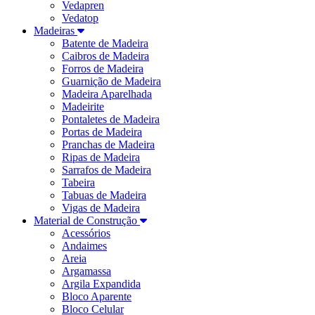
Vedapren
Vedatop
Madeiras
Batente de Madeira
Caibros de Madeira
Forros de Madeira
Guarnição de Madeira
Madeira Aparelhada
Madeirite
Pontaletes de Madeira
Portas de Madeira
Pranchas de Madeira
Ripas de Madeira
Sarrafos de Madeira
Tabeira
Tabuas de Madeira
Vigas de Madeira
Material de Construção
Acessórios
Andaimes
Areia
Argamassa
Argila Expandida
Bloco Aparente
Bloco Celular