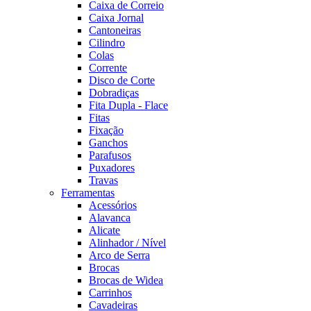
Caixa de Correio
Caixa Jornal
Cantoneiras
Cilindro
Colas
Corrente
Disco de Corte
Dobradiças
Fita Dupla - Flace
Fitas
Fixação
Ganchos
Parafusos
Puxadores
Travas
Ferramentas
Acessórios
Alavanca
Alicate
Alinhador / Nível
Arco de Serra
Brocas
Brocas de Widea
Carrinhos
Cavadeiras