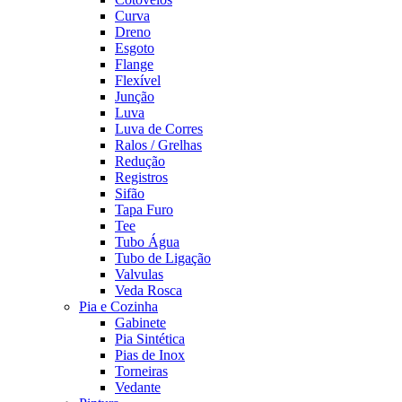
Curva
Dreno
Esgoto
Flange
Flexível
Junção
Luva
Luva de Corres
Ralos / Grelhas
Redução
Registros
Sifão
Tapa Furo
Tee
Tubo Água
Tubo de Ligação
Valvulas
Veda Rosca
Pia e Cozinha
Gabinete
Pia Sintética
Pias de Inox
Torneiras
Vedante