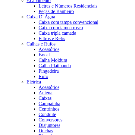
Acabamento
Letras e Números Residenciais
Peças de Banheiro
Caixa D' Água
Caixa com tampa convencional
Caixa com tampa rosca
Caixa tripla camada
Filtros e Refis
Calhas e Rufos
Acessórios
Bocal
Calha Moldura
Calha Platibanda
Pingadeira
Rufo
Elétrica
Acessórios
Antena
Caixas
Campainha
Centrinhos
Conduite
Conversores
Disjuntores
Duchas