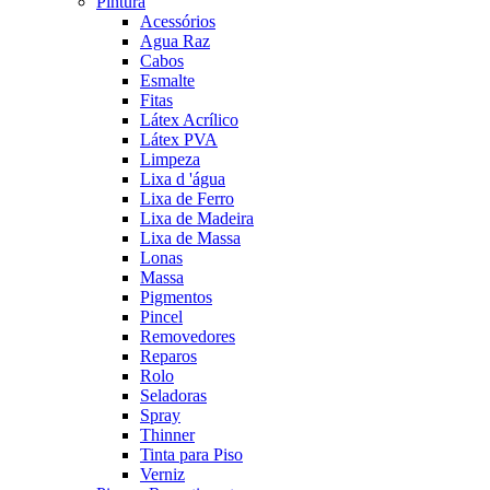
Pintura
Acessórios
Agua Raz
Cabos
Esmalte
Fitas
Látex Acrílico
Látex PVA
Limpeza
Lixa d 'água
Lixa de Ferro
Lixa de Madeira
Lixa de Massa
Lonas
Massa
Pigmentos
Pincel
Removedores
Reparos
Rolo
Seladoras
Spray
Thinner
Tinta para Piso
Verniz