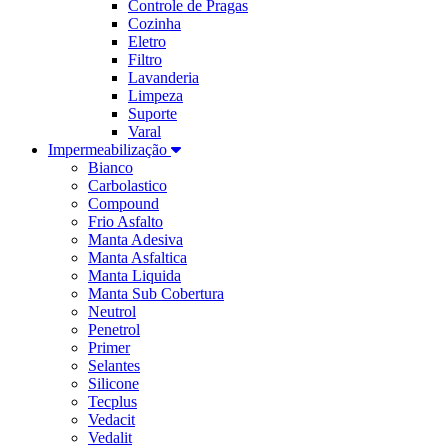
Controle de Pragas
Cozinha
Eletro
Filtro
Lavanderia
Limpeza
Suporte
Varal
Impermeabilização
Bianco
Carbolastico
Compound
Frio Asfalto
Manta Adesiva
Manta Asfaltica
Manta Liquida
Manta Sub Cobertura
Neutrol
Penetrol
Primer
Selantes
Silicone
Tecplus
Vedacit
Vedalit