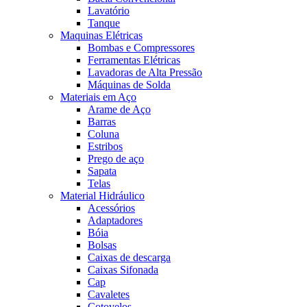
Lavatório
Tanque
Maquinas Elétricas
Bombas e Compressores
Ferramentas Elétricas
Lavadoras de Alta Pressão
Máquinas de Solda
Materiais em Aço
Arame de Aço
Barras
Coluna
Estribos
Prego de aço
Sapata
Telas
Material Hidráulico
Acessórios
Adaptadores
Bóia
Bolsas
Caixas de descarga
Caixas Sifonada
Cap
Cavaletes
Cotovelos