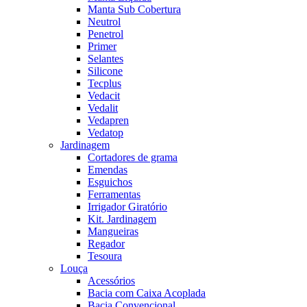
Manta Sub Cobertura
Neutrol
Penetrol
Primer
Selantes
Silicone
Tecplus
Vedacit
Vedalit
Vedapren
Vedatop
Jardinagem
Cortadores de grama
Emendas
Esguichos
Ferramentas
Irrigador Giratório
Kit. Jardinagem
Mangueiras
Regador
Tesoura
Louça
Acessórios
Bacia com Caixa Acoplada
Bacia Convencional