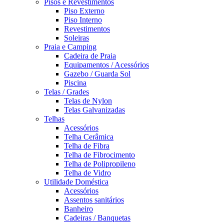
Pisos e Revestimentos
Piso Externo
Piso Interno
Revestimentos
Soleiras
Praia e Camping
Cadeira de Praia
Equipamentos / Acessórios
Gazebo / Guarda Sol
Piscina
Telas / Grades
Telas de Nylon
Telas Galvanizadas
Telhas
Acessórios
Telha Cerâmica
Telha de Fibra
Telha de Fibrocimento
Telha de Polipropileno
Telha de Vidro
Utilidade Doméstica
Acessórios
Assentos sanitários
Banheiro
Cadeiras / Banquetas