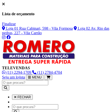
Lista de orçamento
Finalizar
Loja 01 Rua Cabinari, 598 - Vila Formosa
Loja 02 Av. Rio das
pedras, 227 - Vila Carrão
TELEVENDAS
(11) 2294-1709
(11) 2784-4704
Seja um lojista
MENU
FECHAR