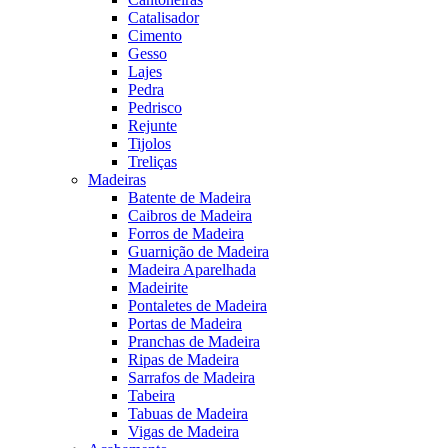
Catalisador
Cimento
Gesso
Lajes
Pedra
Pedrisco
Rejunte
Tijolos
Treliças
Madeiras
Batente de Madeira
Caibros de Madeira
Forros de Madeira
Guarnição de Madeira
Madeira Aparelhada
Madeirite
Pontaletes de Madeira
Portas de Madeira
Pranchas de Madeira
Ripas de Madeira
Sarrafos de Madeira
Tabeira
Tabuas de Madeira
Vigas de Madeira