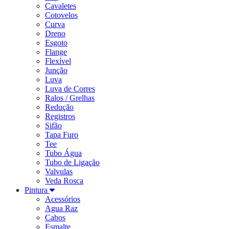
Cavaletes
Cotovelos
Curva
Dreno
Esgoto
Flange
Flexível
Junção
Luva
Luva de Corres
Ralos / Grelhas
Redução
Registros
Sifão
Tapa Furo
Tee
Tubo Água
Tubo de Ligação
Valvulas
Veda Rosca
Pintura
Acessórios
Agua Raz
Cabos
Esmalte