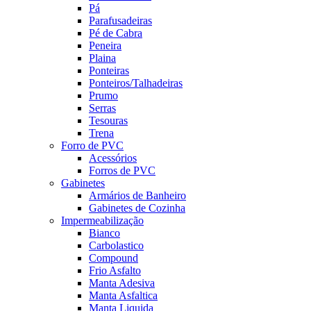
Pá
Parafusadeiras
Pé de Cabra
Peneira
Plaina
Ponteiras
Ponteiros/Talhadeiras
Prumo
Serras
Tesouras
Trena
Forro de PVC
Acessórios
Forros de PVC
Gabinetes
Armários de Banheiro
Gabinetes de Cozinha
Impermeabilização
Bianco
Carbolastico
Compound
Frio Asfalto
Manta Adesiva
Manta Asfaltica
Manta Liquida