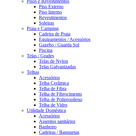
Pisos e Revestimentos
Piso Externo
Piso Interno
Revestimentos
Soleiras
Praia e Camping
Cadeira de Praia
Equipamentos / Acessórios
Gazebo / Guarda Sol
Piscina
Telas / Grades
Telas de Nylon
Telas Galvanizadas
Telhas
Acessórios
Telha Cerâmica
Telha de Fibra
Telha de Fibrocimento
Telha de Polipropileno
Telha de Vidro
Utilidade Doméstica
Acessórios
Assentos sanitários
Banheiro
Cadeiras / Banquetas