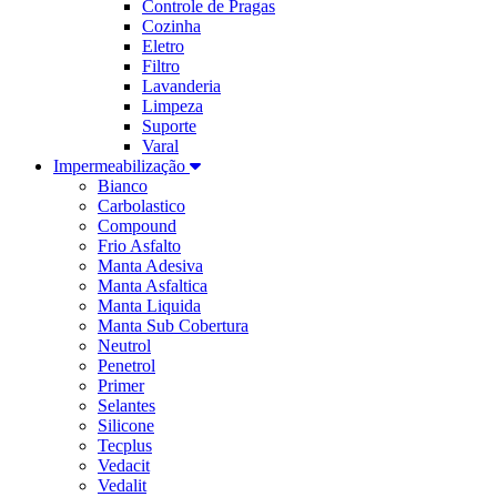
Controle de Pragas
Cozinha
Eletro
Filtro
Lavanderia
Limpeza
Suporte
Varal
Impermeabilização
Bianco
Carbolastico
Compound
Frio Asfalto
Manta Adesiva
Manta Asfaltica
Manta Liquida
Manta Sub Cobertura
Neutrol
Penetrol
Primer
Selantes
Silicone
Tecplus
Vedacit
Vedalit