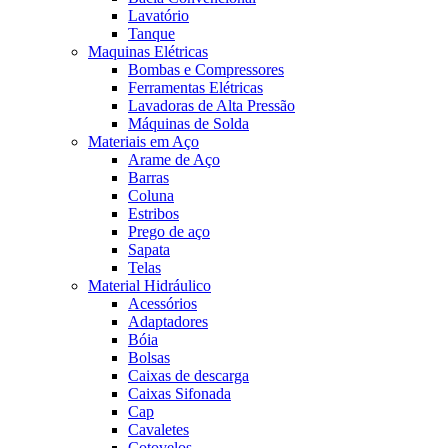
Lavatório
Tanque
Maquinas Elétricas
Bombas e Compressores
Ferramentas Elétricas
Lavadoras de Alta Pressão
Máquinas de Solda
Materiais em Aço
Arame de Aço
Barras
Coluna
Estribos
Prego de aço
Sapata
Telas
Material Hidráulico
Acessórios
Adaptadores
Bóia
Bolsas
Caixas de descarga
Caixas Sifonada
Cap
Cavaletes
Cotovelos