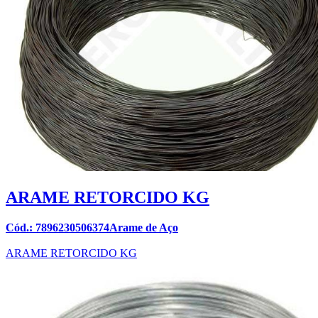
ARAME RETORCIDO KG
Cód.: 7896230506374Arame de Aço
ARAME RETORCIDO KG