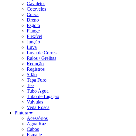
Cavaletes
Cotovelos
Curva
Dreno
Esgoto
Flange
Flexível
Junção
Luva
Luva de Corres
Ralos / Grelhas
Redução
Registros
Sifão
Tapa Furo
Tee
Tubo Água
Tubo de Ligação
Valvulas
Veda Rosca
Pintura
Acessórios
Agua Raz
Cabos
Esmalte