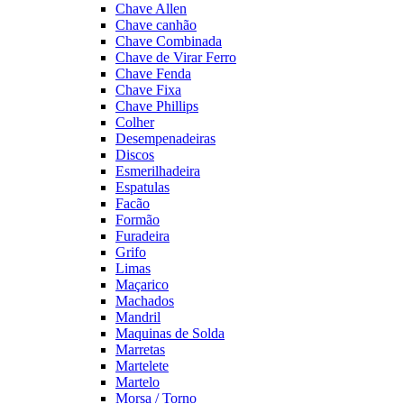
Chave Allen
Chave canhão
Chave Combinada
Chave de Virar Ferro
Chave Fenda
Chave Fixa
Chave Phillips
Colher
Desempenadeiras
Discos
Esmerilhadeira
Espatulas
Facão
Formão
Furadeira
Grifo
Limas
Maçarico
Machados
Mandril
Maquinas de Solda
Marretas
Martelete
Martelo
Morsa / Torno