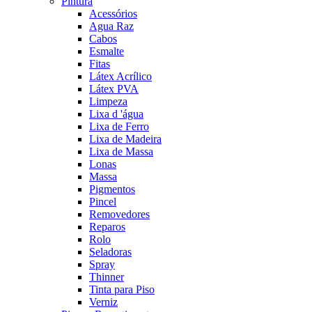
Pintura
Acessórios
Agua Raz
Cabos
Esmalte
Fitas
Látex Acrílico
Látex PVA
Limpeza
Lixa d 'água
Lixa de Ferro
Lixa de Madeira
Lixa de Massa
Lonas
Massa
Pigmentos
Pincel
Removedores
Reparos
Rolo
Seladoras
Spray
Thinner
Tinta para Piso
Verniz