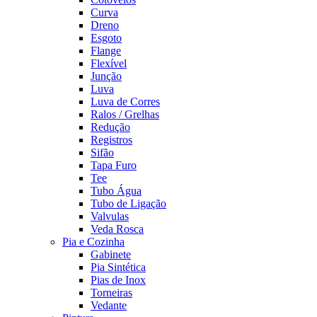
Curva
Dreno
Esgoto
Flange
Flexível
Junção
Luva
Luva de Corres
Ralos / Grelhas
Redução
Registros
Sifão
Tapa Furo
Tee
Tubo Água
Tubo de Ligação
Valvulas
Veda Rosca
Pia e Cozinha
Gabinete
Pia Sintética
Pias de Inox
Torneiras
Vedante