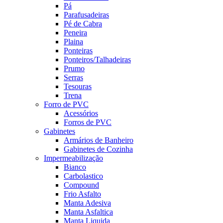
Pá
Parafusadeiras
Pé de Cabra
Peneira
Plaina
Ponteiras
Ponteiros/Talhadeiras
Prumo
Serras
Tesouras
Trena
Forro de PVC
Acessórios
Forros de PVC
Gabinetes
Armários de Banheiro
Gabinetes de Cozinha
Impermeabilização
Bianco
Carbolastico
Compound
Frio Asfalto
Manta Adesiva
Manta Asfaltica
Manta Liquida