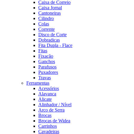
Caixa de Correio
Caixa Jornal
Cantoneiras
Cilindro
Colas
Corrente
Disco de Corte
Dobradiças
Fita Dupla - Flace
Fitas
Fixação
Ganchos
Parafusos
Puxadores
Travas
Ferramentas
Acessórios
Alavanca
Alicate
Alinhador / Nível
Arco de Serra
Brocas
Brocas de Widea
Carrinhos
Cavadeiras