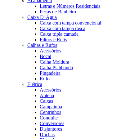
Acabamento
Letras e Números Residenciais
Peças de Banheiro
Caixa D' Água
Caixa com tampa convencional
Caixa com tampa rosca
Caixa tripla camada
Filtros e Refis
Calhas e Rufos
Acessórios
Bocal
Calha Moldura
Calha Platibanda
Pingadeira
Rufo
Elétrica
Acessórios
Antena
Caixas
Campainha
Centrinhos
Conduite
Conversores
Disjuntores
Duchas