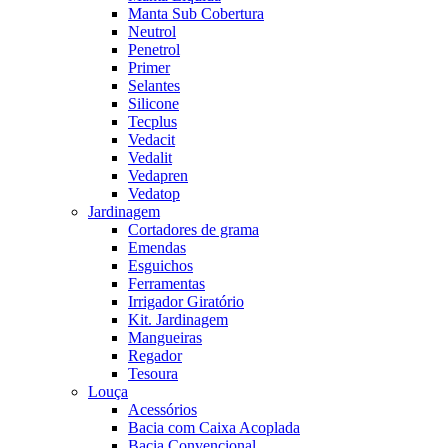
Manta Sub Cobertura
Neutrol
Penetrol
Primer
Selantes
Silicone
Tecplus
Vedacit
Vedalit
Vedapren
Vedatop
Jardinagem
Cortadores de grama
Emendas
Esguichos
Ferramentas
Irrigador Giratório
Kit. Jardinagem
Mangueiras
Regador
Tesoura
Louça
Acessórios
Bacia com Caixa Acoplada
Bacia Convencional