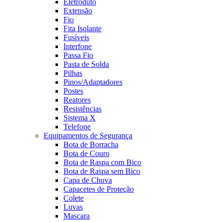
Eletroduto
Extensão
Fio
Fita Isolante
Fusíveis
Interfone
Passa Fio
Pasta de Solda
Pilhas
Pinos/Adaptadores
Postes
Reatores
Resistências
Sistema X
Telefone
Equipamentos de Segurança
Bota de Borracha
Bota de Couro
Bota de Raspa com Bico
Bota de Raspa sem Bico
Capa de Chuva
Capacetes de Proteção
Colete
Luvas
Mascara