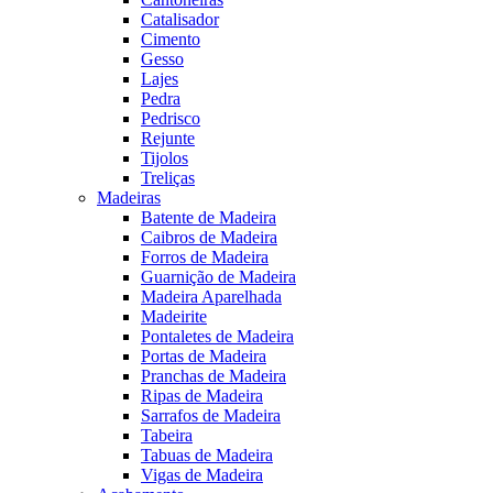
Catalisador
Cimento
Gesso
Lajes
Pedra
Pedrisco
Rejunte
Tijolos
Treliças
Madeiras
Batente de Madeira
Caibros de Madeira
Forros de Madeira
Guarnição de Madeira
Madeira Aparelhada
Madeirite
Pontaletes de Madeira
Portas de Madeira
Pranchas de Madeira
Ripas de Madeira
Sarrafos de Madeira
Tabeira
Tabuas de Madeira
Vigas de Madeira