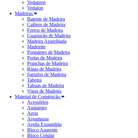
Vedapren
Vedatop
Madeiras
Batente de Madeira
Caibros de Madeira
Forros de Madeira
Guarnição de Madeira
Madeira Aparelhada
Madeirite
Pontaletes de Madeira
Portas de Madeira
Pranchas de Madeira
Ripas de Madeira
Sarrafos de Madeira
Tabeira
Tabuas de Madeira
Vigas de Madeira
Material de Construção
Acessórios
Andaimes
Areia
Argamassa
Argila Expandida
Bloco Aparente
Bloco Celular