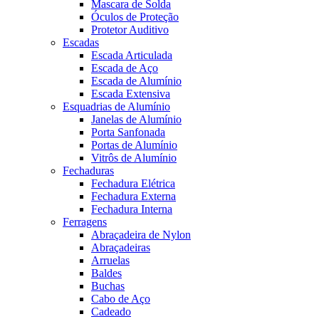
Mascara de Solda
Óculos de Proteção
Protetor Auditivo
Escadas
Escada Articulada
Escada de Aço
Escada de Alumínio
Escada Extensiva
Esquadrias de Alumínio
Janelas de Alumínio
Porta Sanfonada
Portas de Alumínio
Vitrôs de Alumínio
Fechaduras
Fechadura Elétrica
Fechadura Externa
Fechadura Interna
Ferragens
Abraçadeira de Nylon
Abraçadeiras
Arruelas
Baldes
Buchas
Cabo de Aço
Cadeado