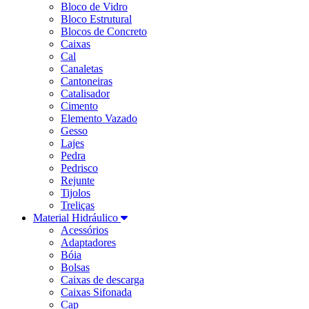
Bloco de Vidro
Bloco Estrutural
Blocos de Concreto
Caixas
Cal
Canaletas
Cantoneiras
Catalisador
Cimento
Elemento Vazado
Gesso
Lajes
Pedra
Pedrisco
Rejunte
Tijolos
Treliças
Material Hidráulico
Acessórios
Adaptadores
Bóia
Bolsas
Caixas de descarga
Caixas Sifonada
Cap