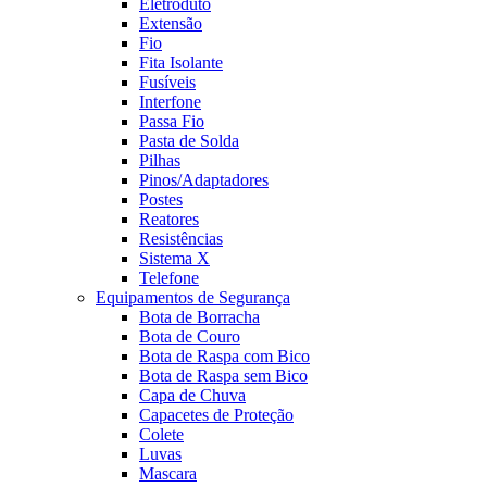
Eletroduto
Extensão
Fio
Fita Isolante
Fusíveis
Interfone
Passa Fio
Pasta de Solda
Pilhas
Pinos/Adaptadores
Postes
Reatores
Resistências
Sistema X
Telefone
Equipamentos de Segurança
Bota de Borracha
Bota de Couro
Bota de Raspa com Bico
Bota de Raspa sem Bico
Capa de Chuva
Capacetes de Proteção
Colete
Luvas
Mascara