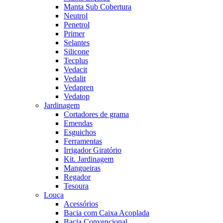
Manta Sub Cobertura
Neutrol
Penetrol
Primer
Selantes
Silicone
Tecplus
Vedacit
Vedalit
Vedapren
Vedatop
Jardinagem
Cortadores de grama
Emendas
Esguichos
Ferramentas
Irrigador Giratório
Kit. Jardinagem
Mangueiras
Regador
Tesoura
Louça
Acessórios
Bacia com Caixa Acoplada
Bacia Convencional