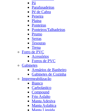
Pá
Parafusadeiras
Pé de Cabra
Peneira
Plaina
Ponteiras
Ponteiros/Talhadeiras
Prumo
Serras
Tesouras
Trena
Forro de PVC
Acessórios
Forros de PVC
Gabinetes
Armários de Banheiro
Gabinetes de Cozinha
Impermeabilização
Bianco
Carbolastico
Compound
Frio Asfalto
Manta Adesiva
Manta Asfaltica
Manta Liquida