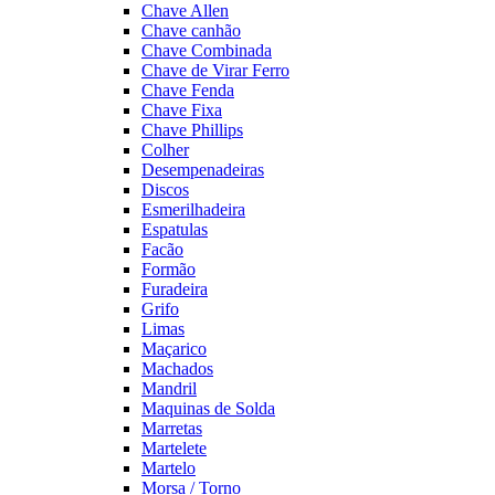
Chave Allen
Chave canhão
Chave Combinada
Chave de Virar Ferro
Chave Fenda
Chave Fixa
Chave Phillips
Colher
Desempenadeiras
Discos
Esmerilhadeira
Espatulas
Facão
Formão
Furadeira
Grifo
Limas
Maçarico
Machados
Mandril
Maquinas de Solda
Marretas
Martelete
Martelo
Morsa / Torno