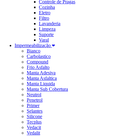
Controle de Pragas
Cozinha
Eletro
Filtro
Lavanderia
Limpeza
Suporte
Varal
Impermeabilização
Bianco
Carbolastico
Compound
Frio Asfalto
Manta Adesiva
Manta Asfaltica
Manta Liquida
Manta Sub Cobertura
Neutrol
Penetrol
Primer
Selantes
Silicone
Tecplus
Vedacit
Vedalit