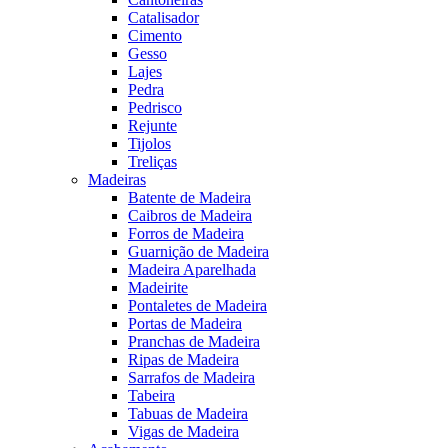
Catalisador
Cimento
Gesso
Lajes
Pedra
Pedrisco
Rejunte
Tijolos
Treliças
Madeiras
Batente de Madeira
Caibros de Madeira
Forros de Madeira
Guarnição de Madeira
Madeira Aparelhada
Madeirite
Pontaletes de Madeira
Portas de Madeira
Pranchas de Madeira
Ripas de Madeira
Sarrafos de Madeira
Tabeira
Tabuas de Madeira
Vigas de Madeira