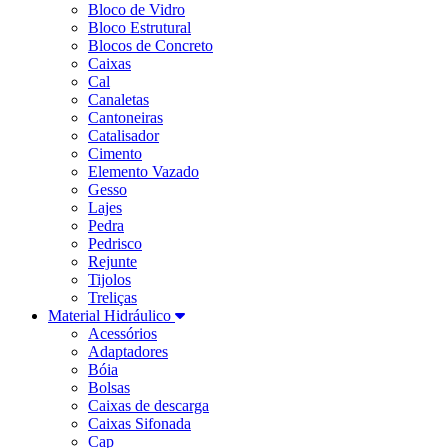
Bloco de Vidro
Bloco Estrutural
Blocos de Concreto
Caixas
Cal
Canaletas
Cantoneiras
Catalisador
Cimento
Elemento Vazado
Gesso
Lajes
Pedra
Pedrisco
Rejunte
Tijolos
Treliças
Material Hidráulico
Acessórios
Adaptadores
Bóia
Bolsas
Caixas de descarga
Caixas Sifonada
Cap