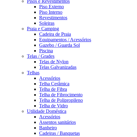
Pisos e Revestimentos
Piso Externo
Piso Interno
Revestimentos
Soleiras
Praia e Camping
Cadeira de Praia
Equipamentos / Acessórios
Gazebo / Guarda Sol
Piscina
Telas / Grades
Telas de Nylon
Telas Galvanizadas
Telhas
Acessórios
Telha Cerâmica
Telha de Fibra
Telha de Fibrocimento
Telha de Polipropileno
Telha de Vidro
Utilidade Doméstica
Acessórios
Assentos sanitários
Banheiro
Cadeiras / Banquetas