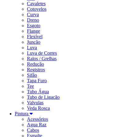
Cavaletes
Cotovelos
Curva
Dreno
Esgoto
Flange
Flexível
Junção
Luva
Luva de Corres
Ralos / Grelhas
Redução
Registros
Sifão
Tapa Furo
Tee
Tubo Água
Tubo de Ligação
Valvulas
Veda Rosca
Pintura
Acessórios
Agua Raz
Cabos
Esmalte