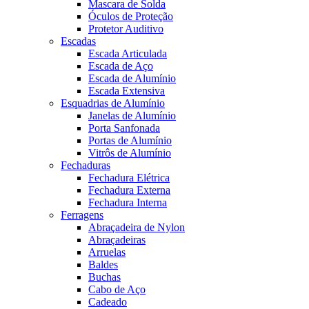
Mascara de Solda
Óculos de Proteção
Protetor Auditivo
Escadas
Escada Articulada
Escada de Aço
Escada de Alumínio
Escada Extensiva
Esquadrias de Alumínio
Janelas de Alumínio
Porta Sanfonada
Portas de Alumínio
Vitrôs de Alumínio
Fechaduras
Fechadura Elétrica
Fechadura Externa
Fechadura Interna
Ferragens
Abraçadeira de Nylon
Abraçadeiras
Arruelas
Baldes
Buchas
Cabo de Aço
Cadeado