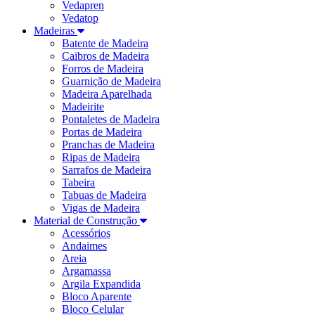
Vedapren
Vedatop
Madeiras
Batente de Madeira
Caibros de Madeira
Forros de Madeira
Guarnição de Madeira
Madeira Aparelhada
Madeirite
Pontaletes de Madeira
Portas de Madeira
Pranchas de Madeira
Ripas de Madeira
Sarrafos de Madeira
Tabeira
Tabuas de Madeira
Vigas de Madeira
Material de Construção
Acessórios
Andaimes
Areia
Argamassa
Argila Expandida
Bloco Aparente
Bloco Celular