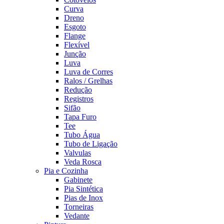
Curva
Dreno
Esgoto
Flange
Flexível
Junção
Luva
Luva de Corres
Ralos / Grelhas
Redução
Registros
Sifão
Tapa Furo
Tee
Tubo Água
Tubo de Ligação
Valvulas
Veda Rosca
Pia e Cozinha
Gabinete
Pia Sintética
Pias de Inox
Torneiras
Vedante