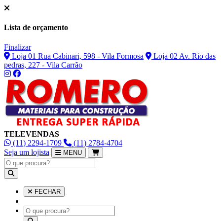
Lista de orçamento
Finalizar
Loja 01 Rua Cabinari, 598 - Vila Formosa
Loja 02 Av. Rio das
pedras, 227 - Vila Carrão
TELEVENDAS
(11) 2294-1709
(11) 2784-4704
Seja um lojista
MENU
FECHAR