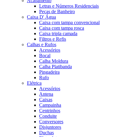
Acabamento
Letras e Números Residenciais
Peças de Banheiro
Caixa D' Água
Caixa com tampa convencional
Caixa com tampa rosca
Caixa tripla camada
Filtros e Refis
Calhas e Rufos
Acessórios
Bocal
Calha Moldura
Calha Platibanda
Pingadeira
Rufo
Elétrica
Acessórios
Antena
Caixas
Campainha
Centrinhos
Conduite
Conversores
Disjuntores
Duchas