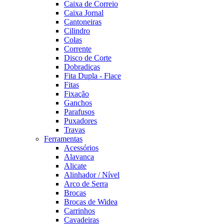
Caixa de Correio
Caixa Jornal
Cantoneiras
Cilindro
Colas
Corrente
Disco de Corte
Dobradiças
Fita Dupla - Flace
Fitas
Fixação
Ganchos
Parafusos
Puxadores
Travas
Ferramentas
Acessórios
Alavanca
Alicate
Alinhador / Nível
Arco de Serra
Brocas
Brocas de Widea
Carrinhos
Cavadeiras