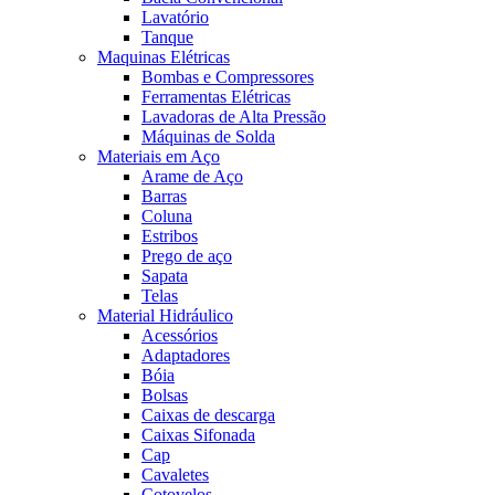
Lavatório
Tanque
Maquinas Elétricas
Bombas e Compressores
Ferramentas Elétricas
Lavadoras de Alta Pressão
Máquinas de Solda
Materiais em Aço
Arame de Aço
Barras
Coluna
Estribos
Prego de aço
Sapata
Telas
Material Hidráulico
Acessórios
Adaptadores
Bóia
Bolsas
Caixas de descarga
Caixas Sifonada
Cap
Cavaletes
Cotovelos