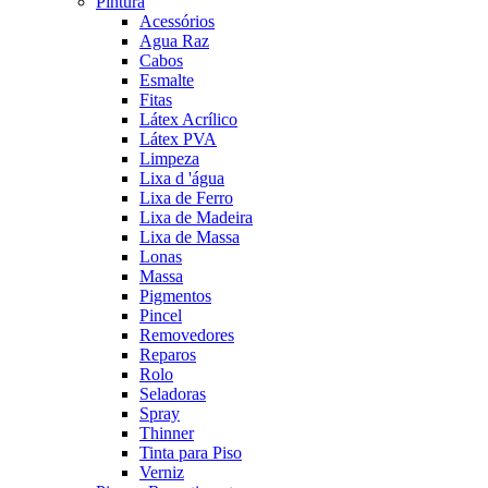
Pintura
Acessórios
Agua Raz
Cabos
Esmalte
Fitas
Látex Acrílico
Látex PVA
Limpeza
Lixa d 'água
Lixa de Ferro
Lixa de Madeira
Lixa de Massa
Lonas
Massa
Pigmentos
Pincel
Removedores
Reparos
Rolo
Seladoras
Spray
Thinner
Tinta para Piso
Verniz