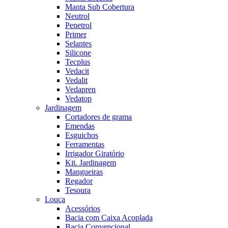
Manta Sub Cobertura
Neutrol
Penetrol
Primer
Selantes
Silicone
Tecplus
Vedacit
Vedalit
Vedapren
Vedatop
Jardinagem
Cortadores de grama
Emendas
Esguichos
Ferramentas
Irrigador Giratório
Kit. Jardinagem
Mangueiras
Regador
Tesoura
Louça
Acessórios
Bacia com Caixa Acoplada
Bacia Convencional