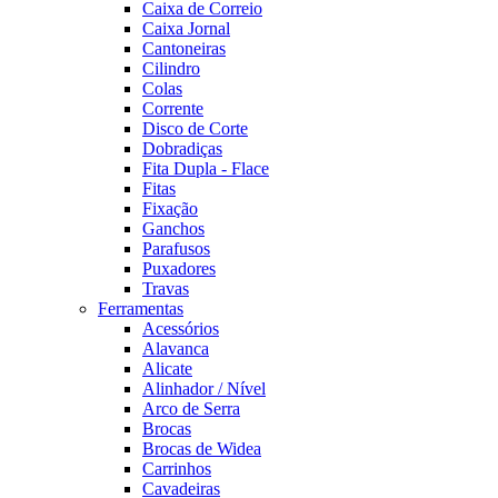
Caixa de Correio
Caixa Jornal
Cantoneiras
Cilindro
Colas
Corrente
Disco de Corte
Dobradiças
Fita Dupla - Flace
Fitas
Fixação
Ganchos
Parafusos
Puxadores
Travas
Ferramentas
Acessórios
Alavanca
Alicate
Alinhador / Nível
Arco de Serra
Brocas
Brocas de Widea
Carrinhos
Cavadeiras