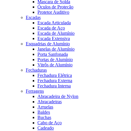
Mascara de Solda
Óculos de Proteção
Protetor Auditivo
Escadas
Escada Articulada
Escada de Aço
Escada de Alumínio
Escada Extensiva
Esquadrias de Alumínio
Janelas de Alumínio
Porta Sanfonada
Portas de Alumínio
Vitrôs de Alumínio
Fechaduras
Fechadura Elétrica
Fechadura Externa
Fechadura Interna
Ferragens
Abraçadeira de Nylon
Abraçadeiras
Arruelas
Baldes
Buchas
Cabo de Aço
Cadeado