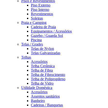
Pisos e Revestimentos
Piso Externo
Piso Interno
Revestimentos
Soleiras
Praia e Camping
Cadeira de Praia
Equipamentos / Acessórios
Gazebo / Guarda Sol
Piscina
Telas / Grades
Telas de Nylon
Telas Galvanizadas
Telhas
Acessórios
Telha Cerâmica
Telha de Fibra
Telha de Fibrocimento
Telha de Polipropileno
Telha de Vidro
Utilidade Doméstica
Acessórios
Assentos sanitários
Banheiro
Cadeiras / Banquetas