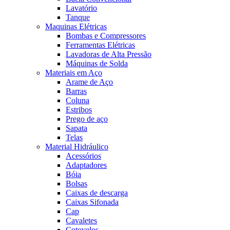
Lavatório
Tanque
Maquinas Elétricas
Bombas e Compressores
Ferramentas Elétricas
Lavadoras de Alta Pressão
Máquinas de Solda
Materiais em Aço
Arame de Aço
Barras
Coluna
Estribos
Prego de aço
Sapata
Telas
Material Hidráulico
Acessórios
Adaptadores
Bóia
Bolsas
Caixas de descarga
Caixas Sifonada
Cap
Cavaletes
Cotovelos