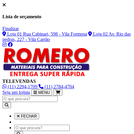
Lista de orçamento
Finalizar
Loja 01 Rua Cabinari, 598 - Vila Formosa
Loja 02 Av. Rio das
pedras, 227 - Vila Carrão
TELEVENDAS
(11) 2294-1709
(11) 2784-4704
Seja um lojista
MENU
FECHAR