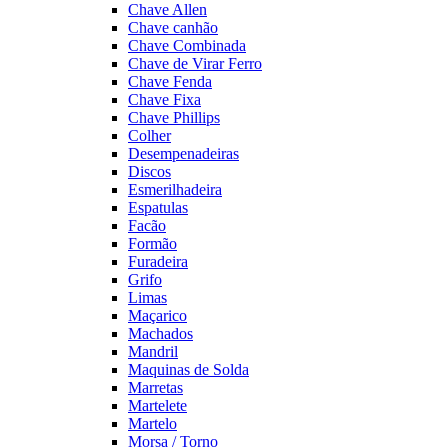
Chave Allen
Chave canhão
Chave Combinada
Chave de Virar Ferro
Chave Fenda
Chave Fixa
Chave Phillips
Colher
Desempenadeiras
Discos
Esmerilhadeira
Espatulas
Facão
Formão
Furadeira
Grifo
Limas
Maçarico
Machados
Mandril
Maquinas de Solda
Marretas
Martelete
Martelo
Morsa / Torno