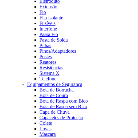
Eletroduto
Extensão
Fio
Fita Isolante
Fusíveis
Interfone
Passa Fio
Pasta de Solda
Pilhas
Pinos/Adaptadores
Postes
Reatores
Resistências
Sistema X
Telefone
Equipamentos de Segurança
Bota de Borracha
Bota de Couro
Bota de Raspa com Bico
Bota de Raspa sem Bico
Capa de Chuva
Capacetes de Proteção
Colete
Luvas
Mascara