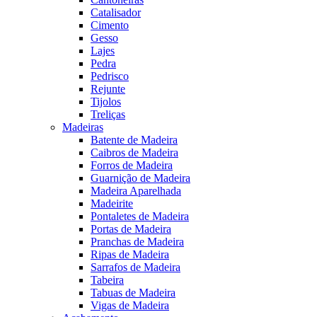
Catalisador
Cimento
Gesso
Lajes
Pedra
Pedrisco
Rejunte
Tijolos
Treliças
Madeiras
Batente de Madeira
Caibros de Madeira
Forros de Madeira
Guarnição de Madeira
Madeira Aparelhada
Madeirite
Pontaletes de Madeira
Portas de Madeira
Pranchas de Madeira
Ripas de Madeira
Sarrafos de Madeira
Tabeira
Tabuas de Madeira
Vigas de Madeira