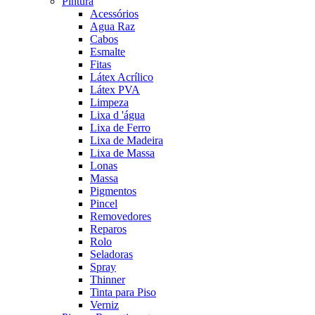
Pintura
Acessórios
Agua Raz
Cabos
Esmalte
Fitas
Látex Acrílico
Látex PVA
Limpeza
Lixa d 'água
Lixa de Ferro
Lixa de Madeira
Lixa de Massa
Lonas
Massa
Pigmentos
Pincel
Removedores
Reparos
Rolo
Seladoras
Spray
Thinner
Tinta para Piso
Verniz