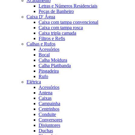
Acabamento
Letras e Números Residenciais
Peças de Banheiro
Caixa D' Água
Caixa com tampa convencional
Caixa com tampa rosca
Caixa tripla camada
Filtros e Refis
Calhas e Rufos
Acessórios
Bocal
Calha Moldura
Calha Platibanda
Pingadeira
Rufo
Elétrica
Acessórios
Antena
Caixas
Campainha
Centrinhos
Conduite
Conversores
Disjuntores
Duchas