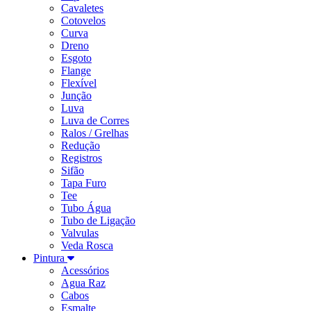
Cavaletes
Cotovelos
Curva
Dreno
Esgoto
Flange
Flexível
Junção
Luva
Luva de Corres
Ralos / Grelhas
Redução
Registros
Sifão
Tapa Furo
Tee
Tubo Água
Tubo de Ligação
Valvulas
Veda Rosca
Pintura
Acessórios
Agua Raz
Cabos
Esmalte