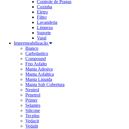
Controle de Pragas
Cozinha
Eletro
Filtro
Lavanderia
Limpeza
Suporte
Varal
Impermeabilização
Bianco
Carbolastico
Compound
Frio Asfalto
Manta Adesiva
Manta Asfaltica
Manta Liquida
Manta Sub Cobertura
Neutrol
Penetrol
Primer
Selantes
Silicone
Tecplus
Vedacit
Vedalit