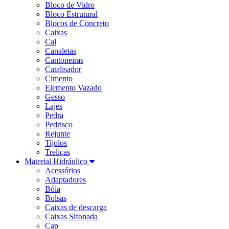
Bloco de Vidro
Bloco Estrutural
Blocos de Concreto
Caixas
Cal
Canaletas
Cantoneiras
Catalisador
Cimento
Elemento Vazado
Gesso
Lajes
Pedra
Pedrisco
Rejunte
Tijolos
Treliças
Material Hidráulico
Acessórios
Adaptadores
Bóia
Bolsas
Caixas de descarga
Caixas Sifonada
Cap