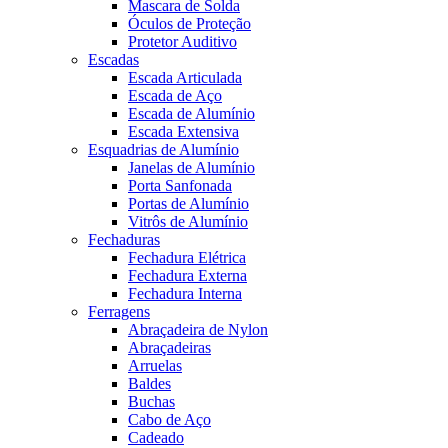
Mascara de Solda
Óculos de Proteção
Protetor Auditivo
Escadas
Escada Articulada
Escada de Aço
Escada de Alumínio
Escada Extensiva
Esquadrias de Alumínio
Janelas de Alumínio
Porta Sanfonada
Portas de Alumínio
Vitrôs de Alumínio
Fechaduras
Fechadura Elétrica
Fechadura Externa
Fechadura Interna
Ferragens
Abraçadeira de Nylon
Abraçadeiras
Arruelas
Baldes
Buchas
Cabo de Aço
Cadeado