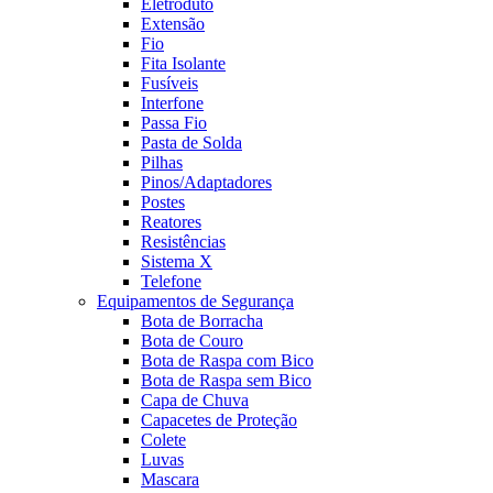
Eletroduto
Extensão
Fio
Fita Isolante
Fusíveis
Interfone
Passa Fio
Pasta de Solda
Pilhas
Pinos/Adaptadores
Postes
Reatores
Resistências
Sistema X
Telefone
Equipamentos de Segurança
Bota de Borracha
Bota de Couro
Bota de Raspa com Bico
Bota de Raspa sem Bico
Capa de Chuva
Capacetes de Proteção
Colete
Luvas
Mascara