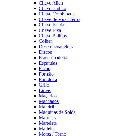
Chave Allen
Chave canhão
Chave Combinada
Chave de Virar Ferro
Chave Fenda
Chave Fixa
Chave Phillips
Colher
Desempenadeiras
Discos
Esmerilhadeira
Espatulas
Facão
Formão
Furadeira
Grifo
Limas
Maçarico
Machados
Mandril
Maquinas de Solda
Marretas
Martelete
Martelo
Morsa / Torno