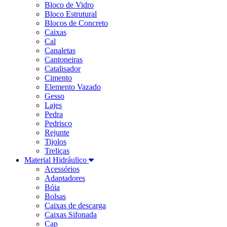
Bloco de Vidro
Bloco Estrutural
Blocos de Concreto
Caixas
Cal
Canaletas
Cantoneiras
Catalisador
Cimento
Elemento Vazado
Gesso
Lajes
Pedra
Pedrisco
Rejunte
Tijolos
Treliças
Material Hidráulico
Acessórios
Adaptadores
Bóia
Bolsas
Caixas de descarga
Caixas Sifonada
Cap