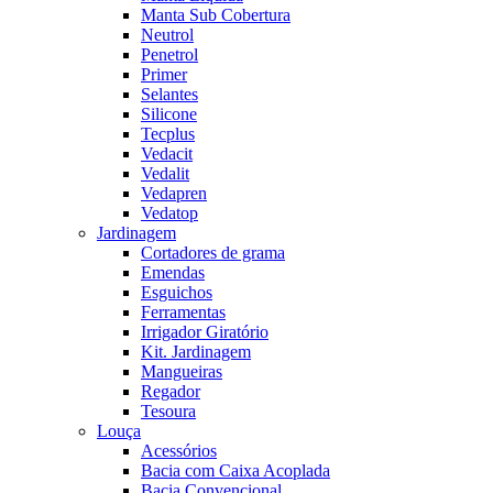
Manta Sub Cobertura
Neutrol
Penetrol
Primer
Selantes
Silicone
Tecplus
Vedacit
Vedalit
Vedapren
Vedatop
Jardinagem
Cortadores de grama
Emendas
Esguichos
Ferramentas
Irrigador Giratório
Kit. Jardinagem
Mangueiras
Regador
Tesoura
Louça
Acessórios
Bacia com Caixa Acoplada
Bacia Convencional