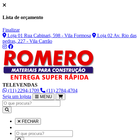
Lista de orçamento
Finalizar
Loja 01 Rua Cabinari, 598 - Vila Formosa
Loja 02 Av. Rio das
pedras, 227 - Vila Carrão
TELEVENDAS
(11) 2294-1709
(11) 2784-4704
Seja um lojista
MENU
FECHAR