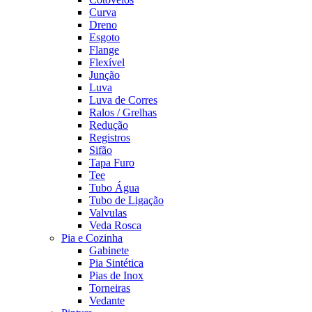
Curva
Dreno
Esgoto
Flange
Flexível
Junção
Luva
Luva de Corres
Ralos / Grelhas
Redução
Registros
Sifão
Tapa Furo
Tee
Tubo Água
Tubo de Ligação
Valvulas
Veda Rosca
Pia e Cozinha
Gabinete
Pia Sintética
Pias de Inox
Torneiras
Vedante