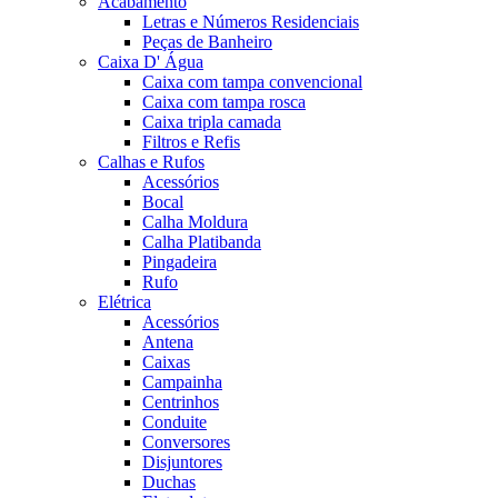
Acabamento
Letras e Números Residenciais
Peças de Banheiro
Caixa D' Água
Caixa com tampa convencional
Caixa com tampa rosca
Caixa tripla camada
Filtros e Refis
Calhas e Rufos
Acessórios
Bocal
Calha Moldura
Calha Platibanda
Pingadeira
Rufo
Elétrica
Acessórios
Antena
Caixas
Campainha
Centrinhos
Conduite
Conversores
Disjuntores
Duchas