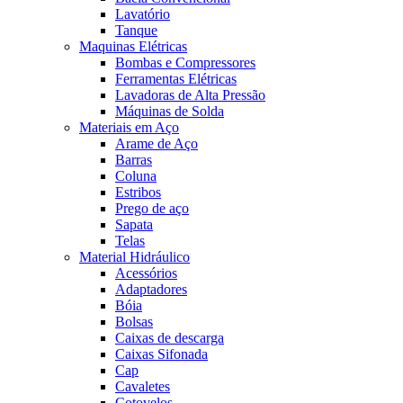
Lavatório
Tanque
Maquinas Elétricas
Bombas e Compressores
Ferramentas Elétricas
Lavadoras de Alta Pressão
Máquinas de Solda
Materiais em Aço
Arame de Aço
Barras
Coluna
Estribos
Prego de aço
Sapata
Telas
Material Hidráulico
Acessórios
Adaptadores
Bóia
Bolsas
Caixas de descarga
Caixas Sifonada
Cap
Cavaletes
Cotovelos