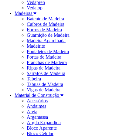
Vedapren
Vedatop
Madeiras
Batente de Madeira
Caibros de Madeira
Forros de Madeira
Guarnição de Madeira
Madeira Aparelhada
Madeirite
Pontaletes de Madeira
Portas de Madeira
Pranchas de Madeira
Ripas de Madeira
Sarrafos de Madeira
Tabeira
Tabuas de Madeira
Vigas de Madeira
Material de Construção
Acessórios
Andaimes
Areia
Argamassa
Argila Expandida
Bloco Aparente
Bloco Celular