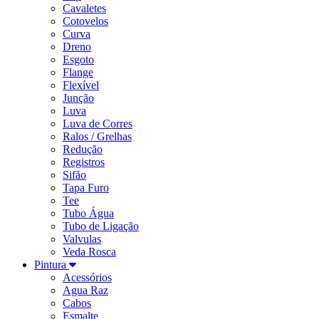
Cavaletes
Cotovelos
Curva
Dreno
Esgoto
Flange
Flexível
Junção
Luva
Luva de Corres
Ralos / Grelhas
Redução
Registros
Sifão
Tapa Furo
Tee
Tubo Água
Tubo de Ligação
Valvulas
Veda Rosca
Pintura
Acessórios
Agua Raz
Cabos
Esmalte