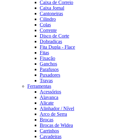
Caixa de Correio
Caixa Jornal
Cantoneiras
Cilindro
Colas
Corrente
Disco de Corte
Dobradiças
Fita Dupla - Flace
Fitas
Fixação
Ganchos
Parafusos
Puxadores
Travas
Ferramentas
Acessórios
Alavanca
Alicate
Alinhador / Nível
Arco de Serra
Brocas
Brocas de Widea
Carrinhos
Cavadeiras