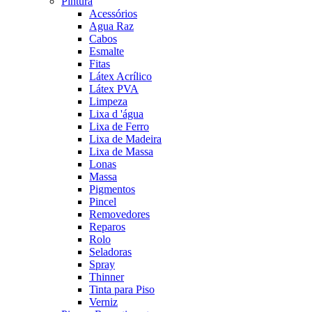
Pintura
Acessórios
Agua Raz
Cabos
Esmalte
Fitas
Látex Acrílico
Látex PVA
Limpeza
Lixa d 'água
Lixa de Ferro
Lixa de Madeira
Lixa de Massa
Lonas
Massa
Pigmentos
Pincel
Removedores
Reparos
Rolo
Seladoras
Spray
Thinner
Tinta para Piso
Verniz