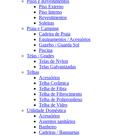
Pisos e Revestimentos
Piso Externo
Piso Interno
Revestimentos
Soleiras
Praia e Camping
Cadeira de Praia
Equipamentos / Acessórios
Gazebo / Guarda Sol
Piscina
Telas / Grades
Telas de Nylon
Telas Galvanizadas
Telhas
Acessórios
Telha Cerâmica
Telha de Fibra
Telha de Fibrocimento
Telha de Polipropileno
Telha de Vidro
Utilidade Doméstica
Acessórios
Assentos sanitários
Banheiro
Cadeiras / Banquetas