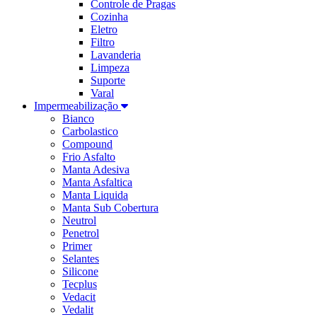
Controle de Pragas
Cozinha
Eletro
Filtro
Lavanderia
Limpeza
Suporte
Varal
Impermeabilização
Bianco
Carbolastico
Compound
Frio Asfalto
Manta Adesiva
Manta Asfaltica
Manta Liquida
Manta Sub Cobertura
Neutrol
Penetrol
Primer
Selantes
Silicone
Tecplus
Vedacit
Vedalit