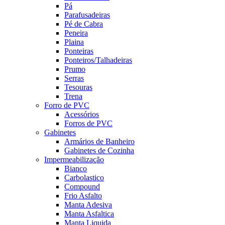
Pá
Parafusadeiras
Pé de Cabra
Peneira
Plaina
Ponteiras
Ponteiros/Talhadeiras
Prumo
Serras
Tesouras
Trena
Forro de PVC
Acessórios
Forros de PVC
Gabinetes
Armários de Banheiro
Gabinetes de Cozinha
Impermeabilização
Bianco
Carbolastico
Compound
Frio Asfalto
Manta Adesiva
Manta Asfaltica
Manta Liquida