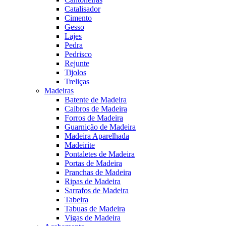
Catalisador
Cimento
Gesso
Lajes
Pedra
Pedrisco
Rejunte
Tijolos
Treliças
Madeiras
Batente de Madeira
Caibros de Madeira
Forros de Madeira
Guarnição de Madeira
Madeira Aparelhada
Madeirite
Pontaletes de Madeira
Portas de Madeira
Pranchas de Madeira
Ripas de Madeira
Sarrafos de Madeira
Tabeira
Tabuas de Madeira
Vigas de Madeira