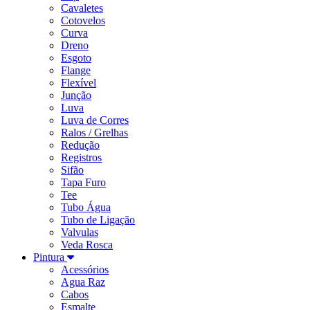
Cavaletes
Cotovelos
Curva
Dreno
Esgoto
Flange
Flexível
Junção
Luva
Luva de Corres
Ralos / Grelhas
Redução
Registros
Sifão
Tapa Furo
Tee
Tubo Água
Tubo de Ligação
Valvulas
Veda Rosca
Pintura
Acessórios
Agua Raz
Cabos
Esmalte