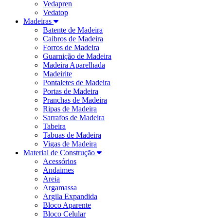
Vedapren
Vedatop
Madeiras
Batente de Madeira
Caibros de Madeira
Forros de Madeira
Guarnição de Madeira
Madeira Aparelhada
Madeirite
Pontaletes de Madeira
Portas de Madeira
Pranchas de Madeira
Ripas de Madeira
Sarrafos de Madeira
Tabeira
Tabuas de Madeira
Vigas de Madeira
Material de Construção
Acessórios
Andaimes
Areia
Argamassa
Argila Expandida
Bloco Aparente
Bloco Celular