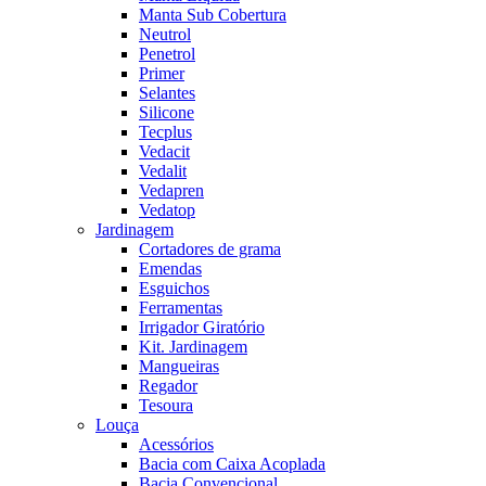
Manta Sub Cobertura
Neutrol
Penetrol
Primer
Selantes
Silicone
Tecplus
Vedacit
Vedalit
Vedapren
Vedatop
Jardinagem
Cortadores de grama
Emendas
Esguichos
Ferramentas
Irrigador Giratório
Kit. Jardinagem
Mangueiras
Regador
Tesoura
Louça
Acessórios
Bacia com Caixa Acoplada
Bacia Convencional