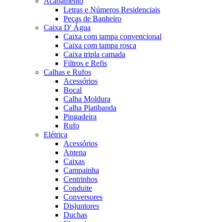
Acabamento
Letras e Números Residenciais
Peças de Banheiro
Caixa D' Água
Caixa com tampa convencional
Caixa com tampa rosca
Caixa tripla camada
Filtros e Refis
Calhas e Rufos
Acessórios
Bocal
Calha Moldura
Calha Platibanda
Pingadeira
Rufo
Elétrica
Acessórios
Antena
Caixas
Campainha
Centrinhos
Conduite
Conversores
Disjuntores
Duchas