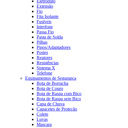
Eletroduto
Extensão
Fio
Fita Isolante
Fusíveis
Interfone
Passa Fio
Pasta de Solda
Pilhas
Pinos/Adaptadores
Postes
Reatores
Resistências
Sistema X
Telefone
Equipamentos de Segurança
Bota de Borracha
Bota de Couro
Bota de Raspa com Bico
Bota de Raspa sem Bico
Capa de Chuva
Capacetes de Proteção
Colete
Luvas
Mascara