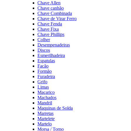
Chave Allen
Chave canhão
Chave Combinada
Chave de Virar Ferro
Chave Fenda
Chave Fixa
Chave Phillips
Colher
Desempenadeiras
Discos
Esmerilhadeira
Espatulas
Facão
Formão
Furadeira
Grifo
Limas
Maçarico
Machados
Mandril
Maquinas de Solda
Marretas
Martelete
Martelo
Morsa / Torno