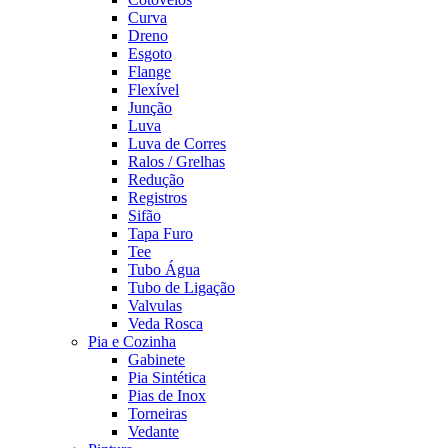
Curva
Dreno
Esgoto
Flange
Flexível
Junção
Luva
Luva de Corres
Ralos / Grelhas
Redução
Registros
Sifão
Tapa Furo
Tee
Tubo Água
Tubo de Ligação
Valvulas
Veda Rosca
Pia e Cozinha
Gabinete
Pia Sintética
Pias de Inox
Torneiras
Vedante