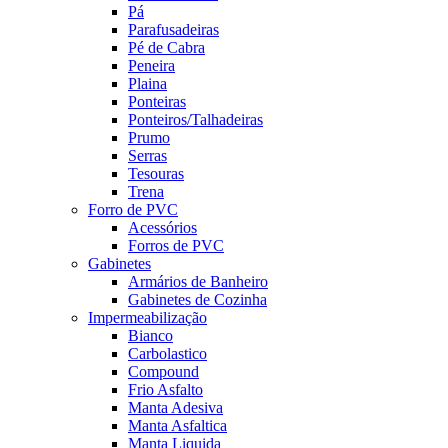
Pá
Parafusadeiras
Pé de Cabra
Peneira
Plaina
Ponteiras
Ponteiros/Talhadeiras
Prumo
Serras
Tesouras
Trena
Forro de PVC
Acessórios
Forros de PVC
Gabinetes
Armários de Banheiro
Gabinetes de Cozinha
Impermeabilização
Bianco
Carbolastico
Compound
Frio Asfalto
Manta Adesiva
Manta Asfaltica
Manta Liquida