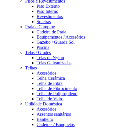
Pisos e Revestimentos
Piso Externo
Piso Interno
Revestimentos
Soleiras
Praia e Camping
Cadeira de Praia
Equipamentos / Acessórios
Gazebo / Guarda Sol
Piscina
Telas / Grades
Telas de Nylon
Telas Galvanizadas
Telhas
Acessórios
Telha Cerâmica
Telha de Fibra
Telha de Fibrocimento
Telha de Polipropileno
Telha de Vidro
Utilidade Doméstica
Acessórios
Assentos sanitários
Banheiro
Cadeiras / Banquetas