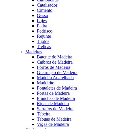
Catalisador
Cimento
Gesso
Lajes
Pedra
Pedrisco
Rejunte
Tijolos
Treliças
Madeiras
Batente de Madeira
Caibros de Madeira
Forros de Madeira
Guarnição de Madeira
Madeira Aparelhada
Madeirite
Pontaletes de Madeira
Portas de Madeira
Pranchas de Madeira
Ripas de Madeira
Sarrafos de Madeira
Tabeira
Tabuas de Madeira
Vigas de Madeira