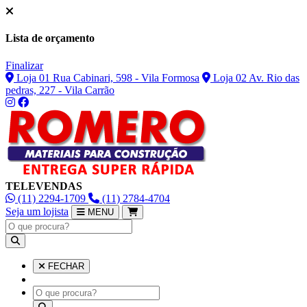
Lista de orçamento
Finalizar
Loja 01 Rua Cabinari, 598 - Vila Formosa
Loja 02 Av. Rio das
pedras, 227 - Vila Carrão
TELEVENDAS
(11) 2294-1709
(11) 2784-4704
Seja um lojista
MENU
FECHAR