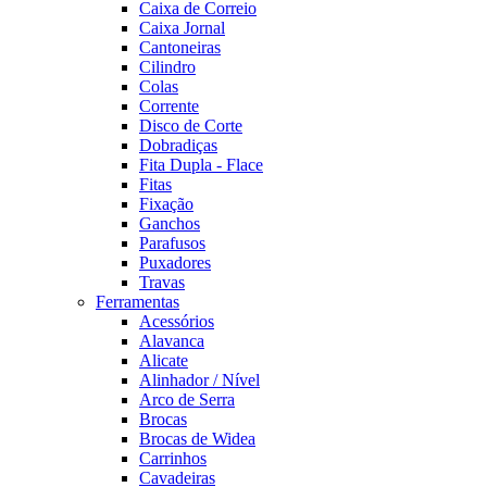
Caixa de Correio
Caixa Jornal
Cantoneiras
Cilindro
Colas
Corrente
Disco de Corte
Dobradiças
Fita Dupla - Flace
Fitas
Fixação
Ganchos
Parafusos
Puxadores
Travas
Ferramentas
Acessórios
Alavanca
Alicate
Alinhador / Nível
Arco de Serra
Brocas
Brocas de Widea
Carrinhos
Cavadeiras