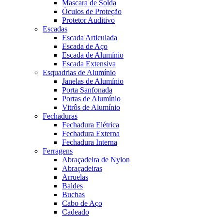
Mascara de Solda
Óculos de Proteção
Protetor Auditivo
Escadas
Escada Articulada
Escada de Aço
Escada de Alumínio
Escada Extensiva
Esquadrias de Alumínio
Janelas de Alumínio
Porta Sanfonada
Portas de Alumínio
Vitrôs de Alumínio
Fechaduras
Fechadura Elétrica
Fechadura Externa
Fechadura Interna
Ferragens
Abraçadeira de Nylon
Abraçadeiras
Arruelas
Baldes
Buchas
Cabo de Aço
Cadeado