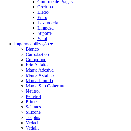
Controle de Pragas
Cozinha
Eletro
Filtro
Lavanderia
Limpeza
Suporte
Varal
Impermeabilização
Bianco
Carbolastico
Compound
Frio Asfalto
Manta Adesiva
Manta Asfaltica
Manta Liquida
Manta Sub Cobertura
Neutrol
Penetrol
Primer
Selantes
Silicone
Tecplus
Vedacit
Vedalit