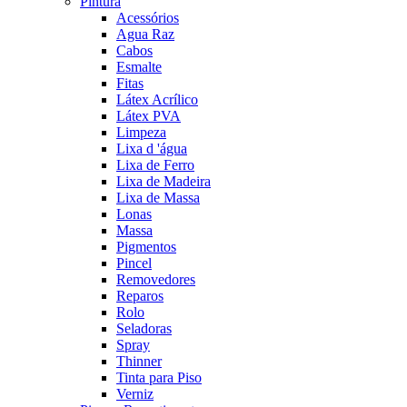
Pintura
Acessórios
Agua Raz
Cabos
Esmalte
Fitas
Látex Acrílico
Látex PVA
Limpeza
Lixa d 'água
Lixa de Ferro
Lixa de Madeira
Lixa de Massa
Lonas
Massa
Pigmentos
Pincel
Removedores
Reparos
Rolo
Seladoras
Spray
Thinner
Tinta para Piso
Verniz