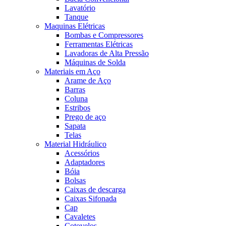
Lavatório
Tanque
Maquinas Elétricas
Bombas e Compressores
Ferramentas Elétricas
Lavadoras de Alta Pressão
Máquinas de Solda
Materiais em Aço
Arame de Aço
Barras
Coluna
Estribos
Prego de aço
Sapata
Telas
Material Hidráulico
Acessórios
Adaptadores
Bóia
Bolsas
Caixas de descarga
Caixas Sifonada
Cap
Cavaletes
Cotovelos