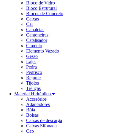
Bloco de Vidro
Bloco Estrutural
Blocos de Concreto
Caixas
Cal
Canaletas
Cantoneiras
Catalisador
Cimento
Elemento Vazado
Gesso
Lajes
Pedra
Pedrisco
Rejunte
Tijolos
Treliças
Material Hidráulico
Acessórios
Adaptadores
Bóia
Bolsas
Caixas de descarga
Caixas Sifonada
Cap