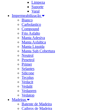
Limpeza
Suporte
Varal
Impermeabilização
Bianco
Carbolastico
Compound
Frio Asfalto
Manta Adesiva
Manta Asfaltica
Manta Liquida
Manta Sub Cobertura
Neutrol
Penetrol
Primer
Selantes
Silicone
Tecplus
Vedacit
Vedalit
Vedapren
Vedatop
Madeiras
Batente de Madeira
Caibros de Madeira