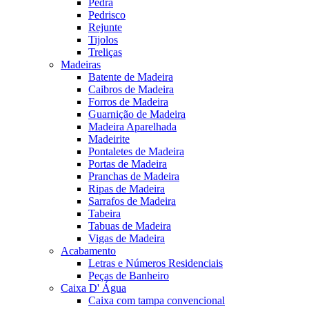
Pedra
Pedrisco
Rejunte
Tijolos
Treliças
Madeiras
Batente de Madeira
Caibros de Madeira
Forros de Madeira
Guarnição de Madeira
Madeira Aparelhada
Madeirite
Pontaletes de Madeira
Portas de Madeira
Pranchas de Madeira
Ripas de Madeira
Sarrafos de Madeira
Tabeira
Tabuas de Madeira
Vigas de Madeira
Acabamento
Letras e Números Residenciais
Peças de Banheiro
Caixa D' Água
Caixa com tampa convencional