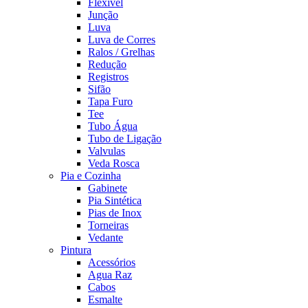
Flexível
Junção
Luva
Luva de Corres
Ralos / Grelhas
Redução
Registros
Sifão
Tapa Furo
Tee
Tubo Água
Tubo de Ligação
Valvulas
Veda Rosca
Pia e Cozinha
Gabinete
Pia Sintética
Pias de Inox
Torneiras
Vedante
Pintura
Acessórios
Agua Raz
Cabos
Esmalte