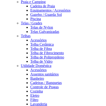
Praia e Camping
Cadeira de Praia
Equipamentos / Acessórios
Gazebo / Guarda Sol
Piscina
Telas / Grades
Telas de Nylon
Telas Galvanizadas
Telhas
Acessórios
Telha Cerâmica
Telha de Fibra
Telha de Fibrocimento
Telha de Polipropileno
Telha de Vidro
Utilidade Doméstica
Acessórios
Assentos sanitários
Banheiro
Cadeiras / Banquetas
Controle de Pragas
Cozinha
Eletro
Filtro
Lavanderia