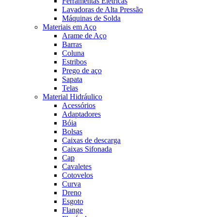
Ferramentas Elétricas
Lavadoras de Alta Pressão
Máquinas de Solda
Materiais em Aço
Arame de Aço
Barras
Coluna
Estribos
Prego de aço
Sapata
Telas
Material Hidráulico
Acessórios
Adaptadores
Bóia
Bolsas
Caixas de descarga
Caixas Sifonada
Cap
Cavaletes
Cotovelos
Curva
Dreno
Esgoto
Flange