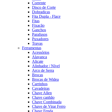
Corrente
Disco de Corte
Dobradiças
Fita Dupla - Flace
Fitas
Fixação
Ganchos
Parafusos
Puxadores
Travas
Ferramentas
Acessórios
Alavanca
Alicate
Alinhador / Nível
Arco de Serra
Brocas
Brocas de Widea
Carrinhos
Cavadeiras
Chave Allen
Chave canhão
Chave Combinada
Chave de Virar Ferro
Chave Fenda