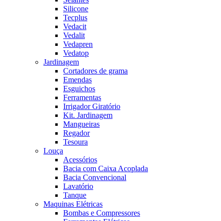
Silicone
Tecplus
Vedacit
Vedalit
Vedapren
Vedatop
Jardinagem
Cortadores de grama
Emendas
Esguichos
Ferramentas
Irrigador Giratório
Kit. Jardinagem
Mangueiras
Regador
Tesoura
Louça
Acessórios
Bacia com Caixa Acoplada
Bacia Convencional
Lavatório
Tanque
Maquinas Elétricas
Bombas e Compressores