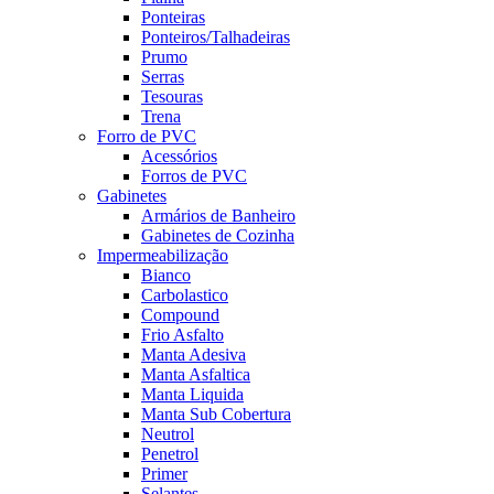
Ponteiras
Ponteiros/Talhadeiras
Prumo
Serras
Tesouras
Trena
Forro de PVC
Acessórios
Forros de PVC
Gabinetes
Armários de Banheiro
Gabinetes de Cozinha
Impermeabilização
Bianco
Carbolastico
Compound
Frio Asfalto
Manta Adesiva
Manta Asfaltica
Manta Liquida
Manta Sub Cobertura
Neutrol
Penetrol
Primer
Selantes