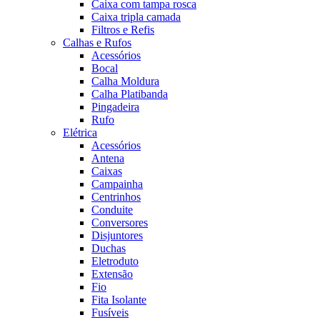
Caixa com tampa rosca
Caixa tripla camada
Filtros e Refis
Calhas e Rufos
Acessórios
Bocal
Calha Moldura
Calha Platibanda
Pingadeira
Rufo
Elétrica
Acessórios
Antena
Caixas
Campainha
Centrinhos
Conduite
Conversores
Disjuntores
Duchas
Eletroduto
Extensão
Fio
Fita Isolante
Fusíveis