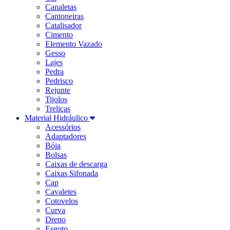
Canaletas
Cantoneiras
Catalisador
Cimento
Elemento Vazado
Gesso
Lajes
Pedra
Pedrisco
Rejunte
Tijolos
Treliças
Material Hidráulico
Acessórios
Adaptadores
Bóia
Bolsas
Caixas de descarga
Caixas Sifonada
Cap
Cavaletes
Cotovelos
Curva
Dreno
Esgoto