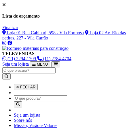
Lista de orçamento
Finalizar
Loja 01 Rua Cabinari, 598 - Vila Formosa
Loja 02 Av. Rio das
pedras, 227 - Vila Carrão
TELEVENDAS
(11) 2294-1709
(11) 2784-4704
Seja um lojista
MENU
FECHAR
Seja um lojista
Sobre nós
Missão, Visão e Valores