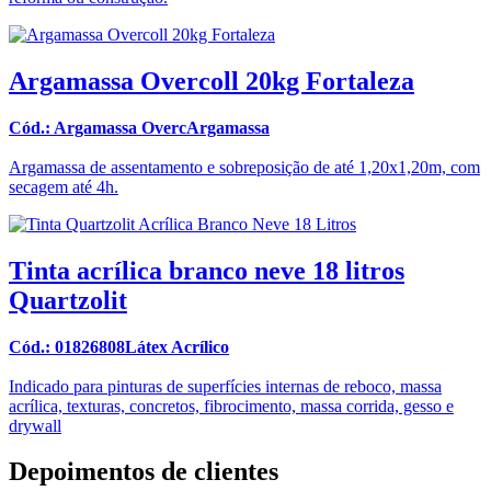
Argamassa Overcoll 20kg Fortaleza
Cód.: Argamassa OvercArgamassa
Argamassa de assentamento e sobreposição de até 1,20x1,20m, com
secagem até 4h.
Tinta acrílica branco neve 18 litros
Quartzolit
Cód.: 01826808Látex Acrílico
Indicado para pinturas de superfícies internas de reboco, massa
acrílica, texturas, concretos, fibrocimento, massa corrida, gesso e
drywall
Depoimentos de clientes