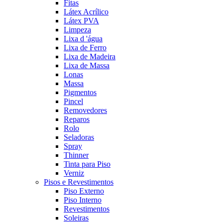
Fitas
Látex Acrílico
Látex PVA
Limpeza
Lixa d 'água
Lixa de Ferro
Lixa de Madeira
Lixa de Massa
Lonas
Massa
Pigmentos
Pincel
Removedores
Reparos
Rolo
Seladoras
Spray
Thinner
Tinta para Piso
Verniz
Pisos e Revestimentos
Piso Externo
Piso Interno
Revestimentos
Soleiras