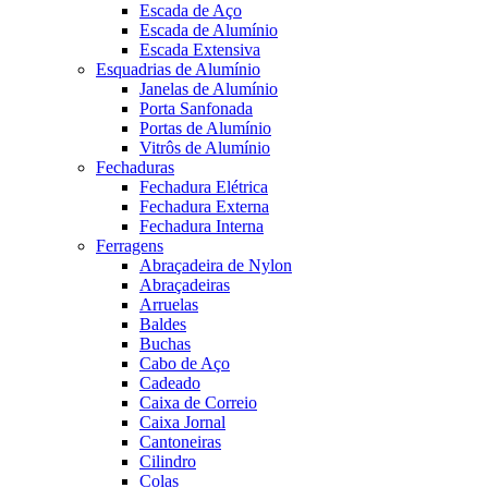
Escada de Aço
Escada de Alumínio
Escada Extensiva
Esquadrias de Alumínio
Janelas de Alumínio
Porta Sanfonada
Portas de Alumínio
Vitrôs de Alumínio
Fechaduras
Fechadura Elétrica
Fechadura Externa
Fechadura Interna
Ferragens
Abraçadeira de Nylon
Abraçadeiras
Arruelas
Baldes
Buchas
Cabo de Aço
Cadeado
Caixa de Correio
Caixa Jornal
Cantoneiras
Cilindro
Colas