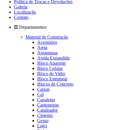
Política de Trocas e Devoluções
Galeria
Localização
Contato
Departamentos
Material de Construção
Acessórios
Areia
Argamassa
Argila Expandida
Bloco Aparente
Bloco Celular
Bloco de Vidro
Bloco Estrutural
Blocos de Concreto
Caixas
Cal
Canaletas
Cantoneiras
Catalisador
Cimento
Gesso
Lajes