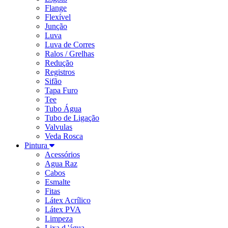
Flange
Flexível
Junção
Luva
Luva de Corres
Ralos / Grelhas
Redução
Registros
Sifão
Tapa Furo
Tee
Tubo Água
Tubo de Ligação
Valvulas
Veda Rosca
Pintura
Acessórios
Agua Raz
Cabos
Esmalte
Fitas
Látex Acrílico
Látex PVA
Limpeza
Lixa d 'água