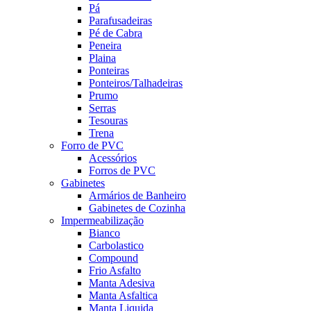
Pá
Parafusadeiras
Pé de Cabra
Peneira
Plaina
Ponteiras
Ponteiros/Talhadeiras
Prumo
Serras
Tesouras
Trena
Forro de PVC
Acessórios
Forros de PVC
Gabinetes
Armários de Banheiro
Gabinetes de Cozinha
Impermeabilização
Bianco
Carbolastico
Compound
Frio Asfalto
Manta Adesiva
Manta Asfaltica
Manta Liquida