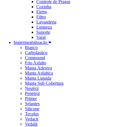
Controle de Pragas
Cozinha
Eletro
Filtro
Lavanderia
Limpeza
Suporte
Varal
Impermeabilização
Bianco
Carbolastico
Compound
Frio Asfalto
Manta Adesiva
Manta Asfaltica
Manta Liquida
Manta Sub Cobertura
Neutrol
Penetrol
Primer
Selantes
Silicone
Tecplus
Vedacit
Vedalit