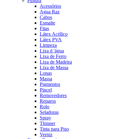
Pintura
Acessórios
Agua Raz
Cabos
Esmalte
Fitas
Látex Acrílico
Látex PVA
Limpeza
Lixa d 'água
Lixa de Ferro
Lixa de Madeira
Lixa de Massa
Lonas
Massa
Pigmentos
Pincel
Removedores
Reparos
Rolo
Seladoras
Spray
Thinner
Tinta para Piso
Verniz