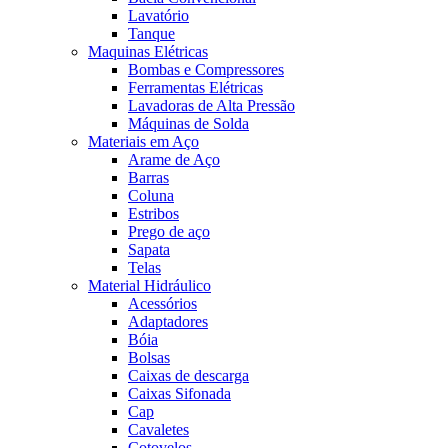
Lavatório
Tanque
Maquinas Elétricas
Bombas e Compressores
Ferramentas Elétricas
Lavadoras de Alta Pressão
Máquinas de Solda
Materiais em Aço
Arame de Aço
Barras
Coluna
Estribos
Prego de aço
Sapata
Telas
Material Hidráulico
Acessórios
Adaptadores
Bóia
Bolsas
Caixas de descarga
Caixas Sifonada
Cap
Cavaletes
Cotovelos