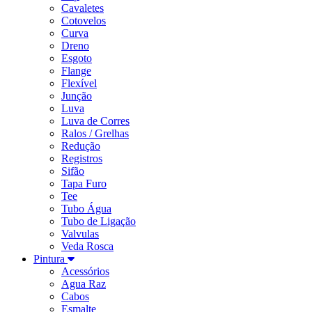
Cavaletes
Cotovelos
Curva
Dreno
Esgoto
Flange
Flexível
Junção
Luva
Luva de Corres
Ralos / Grelhas
Redução
Registros
Sifão
Tapa Furo
Tee
Tubo Água
Tubo de Ligação
Valvulas
Veda Rosca
Pintura
Acessórios
Agua Raz
Cabos
Esmalte