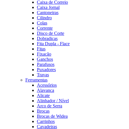
Caixa de Correio
Caixa Jornal
Cantoneiras
Cilindro
Colas
Corrente
Disco de Corte
Dobradiças
Fita Dupla - Flace
Fitas
Fixação
Ganchos
Parafusos
Puxadores
Travas
Ferramentas
Acessórios
Alavanca
Alicate
Alinhador / Nível
Arco de Serra
Brocas
Brocas de Widea
Carrinhos
Cavadeiras