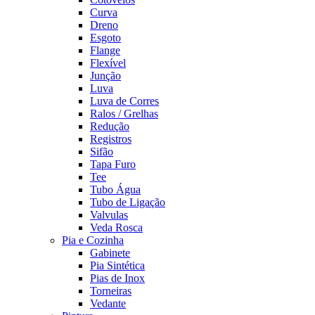
Curva
Dreno
Esgoto
Flange
Flexível
Junção
Luva
Luva de Corres
Ralos / Grelhas
Redução
Registros
Sifão
Tapa Furo
Tee
Tubo Água
Tubo de Ligação
Valvulas
Veda Rosca
Pia e Cozinha
Gabinete
Pia Sintética
Pias de Inox
Torneiras
Vedante