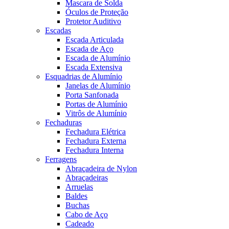
Mascara de Solda
Óculos de Proteção
Protetor Auditivo
Escadas
Escada Articulada
Escada de Aço
Escada de Alumínio
Escada Extensiva
Esquadrias de Alumínio
Janelas de Alumínio
Porta Sanfonada
Portas de Alumínio
Vitrôs de Alumínio
Fechaduras
Fechadura Elétrica
Fechadura Externa
Fechadura Interna
Ferragens
Abraçadeira de Nylon
Abraçadeiras
Arruelas
Baldes
Buchas
Cabo de Aço
Cadeado