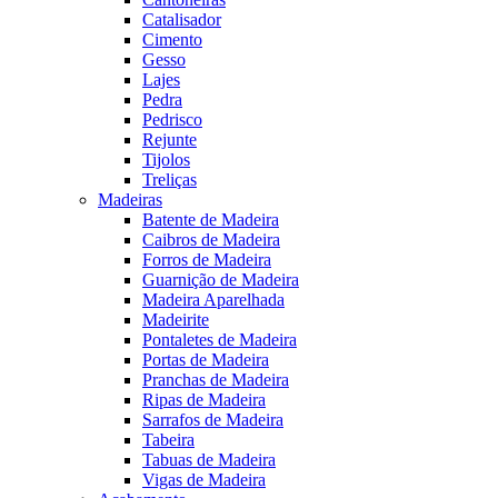
Catalisador
Cimento
Gesso
Lajes
Pedra
Pedrisco
Rejunte
Tijolos
Treliças
Madeiras
Batente de Madeira
Caibros de Madeira
Forros de Madeira
Guarnição de Madeira
Madeira Aparelhada
Madeirite
Pontaletes de Madeira
Portas de Madeira
Pranchas de Madeira
Ripas de Madeira
Sarrafos de Madeira
Tabeira
Tabuas de Madeira
Vigas de Madeira