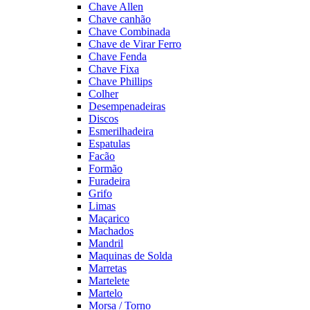
Chave Allen
Chave canhão
Chave Combinada
Chave de Virar Ferro
Chave Fenda
Chave Fixa
Chave Phillips
Colher
Desempenadeiras
Discos
Esmerilhadeira
Espatulas
Facão
Formão
Furadeira
Grifo
Limas
Maçarico
Machados
Mandril
Maquinas de Solda
Marretas
Martelete
Martelo
Morsa / Torno