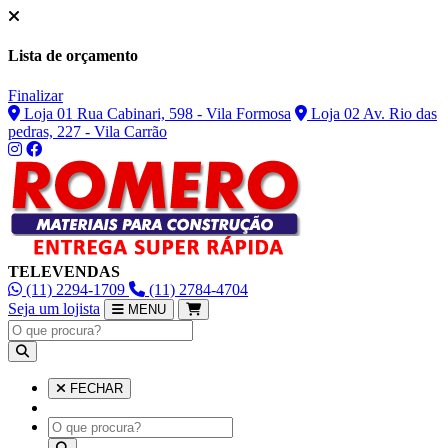
Lista de orçamento
Finalizar
Loja 01 Rua Cabinari, 598 - Vila Formosa
Loja 02 Av. Rio das
pedras, 227 - Vila Carrão
TELEVENDAS
(11) 2294-1709
(11) 2784-4704
Seja um lojista
MENU
FECHAR