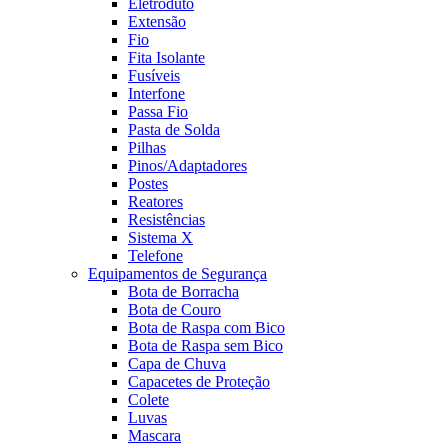
Eletroduto
Extensão
Fio
Fita Isolante
Fusíveis
Interfone
Passa Fio
Pasta de Solda
Pilhas
Pinos/Adaptadores
Postes
Reatores
Resistências
Sistema X
Telefone
Equipamentos de Segurança
Bota de Borracha
Bota de Couro
Bota de Raspa com Bico
Bota de Raspa sem Bico
Capa de Chuva
Capacetes de Proteção
Colete
Luvas
Mascara