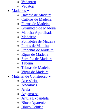
Vedapren
Vedatop
Madeiras
Batente de Madeira
Caibros de Madeira
Forros de Madeira
Guarnição de Madeira
Madeira Aparelhada
Madeirite
Pontaletes de Madeira
Portas de Madeira
Pranchas de Madeira
Ripas de Madeira
Sarrafos de Madeira
Tabeira
Tabuas de Madeira
Vigas de Madeira
Material de Construção
Acessórios
Andaimes
Areia
Argamassa
Argila Expandida
Bloco Aparente
Bloco Celular