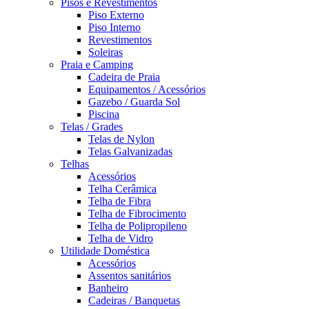
Pisos e Revestimentos
Piso Externo
Piso Interno
Revestimentos
Soleiras
Praia e Camping
Cadeira de Praia
Equipamentos / Acessórios
Gazebo / Guarda Sol
Piscina
Telas / Grades
Telas de Nylon
Telas Galvanizadas
Telhas
Acessórios
Telha Cerâmica
Telha de Fibra
Telha de Fibrocimento
Telha de Polipropileno
Telha de Vidro
Utilidade Doméstica
Acessórios
Assentos sanitários
Banheiro
Cadeiras / Banquetas