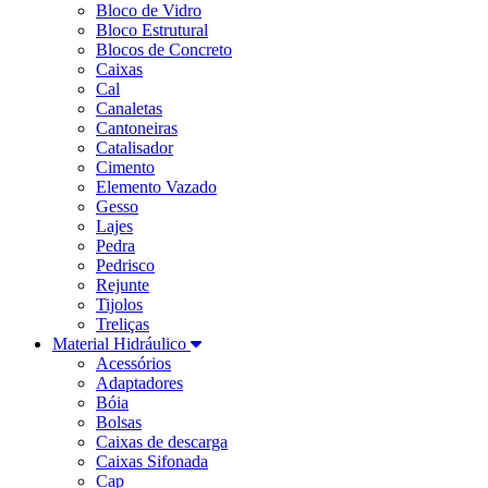
Bloco de Vidro
Bloco Estrutural
Blocos de Concreto
Caixas
Cal
Canaletas
Cantoneiras
Catalisador
Cimento
Elemento Vazado
Gesso
Lajes
Pedra
Pedrisco
Rejunte
Tijolos
Treliças
Material Hidráulico
Acessórios
Adaptadores
Bóia
Bolsas
Caixas de descarga
Caixas Sifonada
Cap