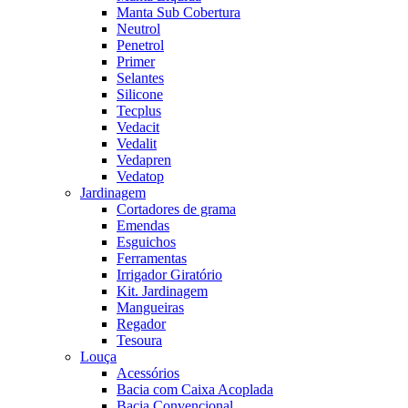
Manta Sub Cobertura
Neutrol
Penetrol
Primer
Selantes
Silicone
Tecplus
Vedacit
Vedalit
Vedapren
Vedatop
Jardinagem
Cortadores de grama
Emendas
Esguichos
Ferramentas
Irrigador Giratório
Kit. Jardinagem
Mangueiras
Regador
Tesoura
Louça
Acessórios
Bacia com Caixa Acoplada
Bacia Convencional