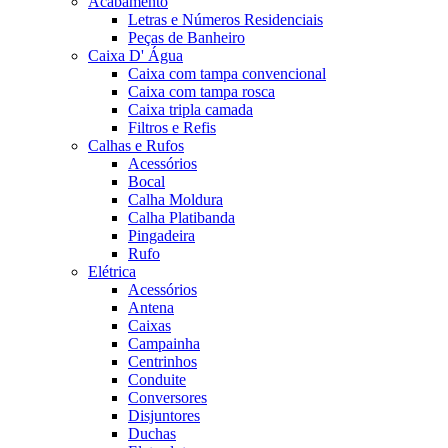
Acabamento
Letras e Números Residenciais
Peças de Banheiro
Caixa D' Água
Caixa com tampa convencional
Caixa com tampa rosca
Caixa tripla camada
Filtros e Refis
Calhas e Rufos
Acessórios
Bocal
Calha Moldura
Calha Platibanda
Pingadeira
Rufo
Elétrica
Acessórios
Antena
Caixas
Campainha
Centrinhos
Conduite
Conversores
Disjuntores
Duchas