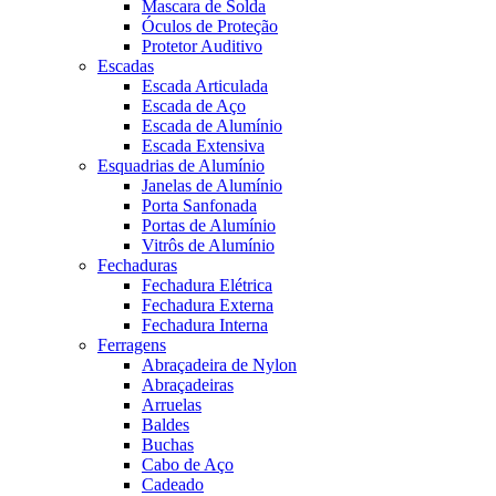
Mascara de Solda
Óculos de Proteção
Protetor Auditivo
Escadas
Escada Articulada
Escada de Aço
Escada de Alumínio
Escada Extensiva
Esquadrias de Alumínio
Janelas de Alumínio
Porta Sanfonada
Portas de Alumínio
Vitrôs de Alumínio
Fechaduras
Fechadura Elétrica
Fechadura Externa
Fechadura Interna
Ferragens
Abraçadeira de Nylon
Abraçadeiras
Arruelas
Baldes
Buchas
Cabo de Aço
Cadeado