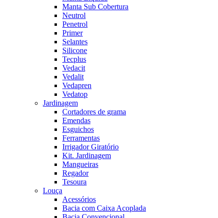
Manta Sub Cobertura
Neutrol
Penetrol
Primer
Selantes
Silicone
Tecplus
Vedacit
Vedalit
Vedapren
Vedatop
Jardinagem
Cortadores de grama
Emendas
Esguichos
Ferramentas
Irrigador Giratório
Kit. Jardinagem
Mangueiras
Regador
Tesoura
Louça
Acessórios
Bacia com Caixa Acoplada
Bacia Convencional