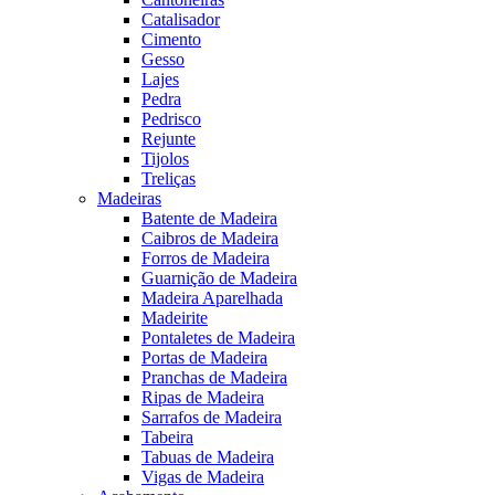
Catalisador
Cimento
Gesso
Lajes
Pedra
Pedrisco
Rejunte
Tijolos
Treliças
Madeiras
Batente de Madeira
Caibros de Madeira
Forros de Madeira
Guarnição de Madeira
Madeira Aparelhada
Madeirite
Pontaletes de Madeira
Portas de Madeira
Pranchas de Madeira
Ripas de Madeira
Sarrafos de Madeira
Tabeira
Tabuas de Madeira
Vigas de Madeira