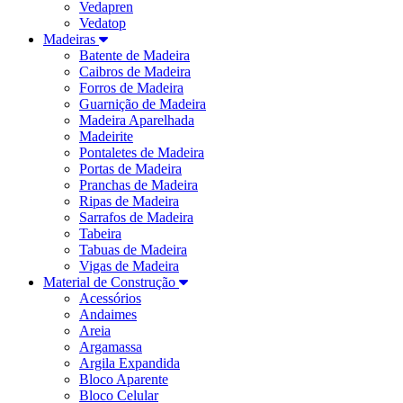
Vedapren
Vedatop
Madeiras
Batente de Madeira
Caibros de Madeira
Forros de Madeira
Guarnição de Madeira
Madeira Aparelhada
Madeirite
Pontaletes de Madeira
Portas de Madeira
Pranchas de Madeira
Ripas de Madeira
Sarrafos de Madeira
Tabeira
Tabuas de Madeira
Vigas de Madeira
Material de Construção
Acessórios
Andaimes
Areia
Argamassa
Argila Expandida
Bloco Aparente
Bloco Celular