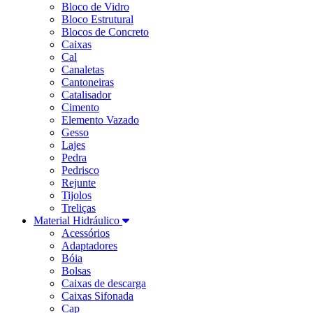
Bloco de Vidro
Bloco Estrutural
Blocos de Concreto
Caixas
Cal
Canaletas
Cantoneiras
Catalisador
Cimento
Elemento Vazado
Gesso
Lajes
Pedra
Pedrisco
Rejunte
Tijolos
Treliças
Material Hidráulico
Acessórios
Adaptadores
Bóia
Bolsas
Caixas de descarga
Caixas Sifonada
Cap