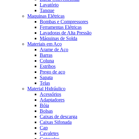
Lavatório
Tanque
Maquinas Elétricas
Bombas e Compressores
Ferramentas Elétricas
Lavadoras de Alta Pressão
Máquinas de Solda
Materiais em Aço
Arame de Aço
Barras
Coluna
Estribos
Prego de aço
Sapata
Telas
Material Hidráulico
Acessórios
Adaptadores
Bóia
Bolsas
Caixas de descarga
Caixas Sifonada
Cap
Cavaletes
Cotovelos