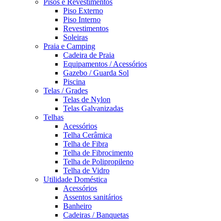
Pisos e Revestimentos
Piso Externo
Piso Interno
Revestimentos
Soleiras
Praia e Camping
Cadeira de Praia
Equipamentos / Acessórios
Gazebo / Guarda Sol
Piscina
Telas / Grades
Telas de Nylon
Telas Galvanizadas
Telhas
Acessórios
Telha Cerâmica
Telha de Fibra
Telha de Fibrocimento
Telha de Polipropileno
Telha de Vidro
Utilidade Doméstica
Acessórios
Assentos sanitários
Banheiro
Cadeiras / Banquetas