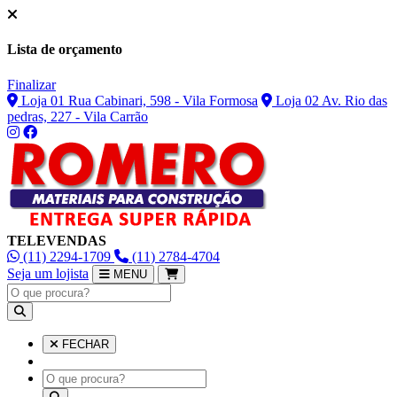
Lista de orçamento
Finalizar
Loja 01 Rua Cabinari, 598 - Vila Formosa
Loja 02 Av. Rio das
pedras, 227 - Vila Carrão
TELEVENDAS
(11) 2294-1709
(11) 2784-4704
Seja um lojista
MENU
FECHAR