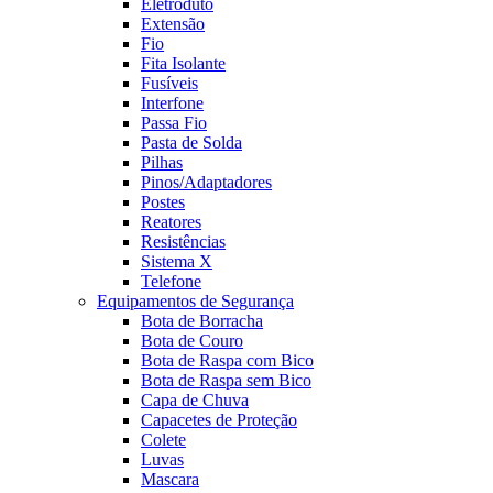
Eletroduto
Extensão
Fio
Fita Isolante
Fusíveis
Interfone
Passa Fio
Pasta de Solda
Pilhas
Pinos/Adaptadores
Postes
Reatores
Resistências
Sistema X
Telefone
Equipamentos de Segurança
Bota de Borracha
Bota de Couro
Bota de Raspa com Bico
Bota de Raspa sem Bico
Capa de Chuva
Capacetes de Proteção
Colete
Luvas
Mascara