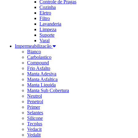
Controle de Pragas
Cozinha
Eletro
Filtro
Lavanderia
Limpeza
Suporte
Varal
Impermeabilização
Bianco
Carbolastico
Compound
Frio Asfalto
Manta Adesiva
Manta Asfaltica
Manta Liquida
Manta Sub Cobertura
Neutrol
Penetrol
Primer
Selantes
Silicone
Tecplus
Vedacit
Vedalit