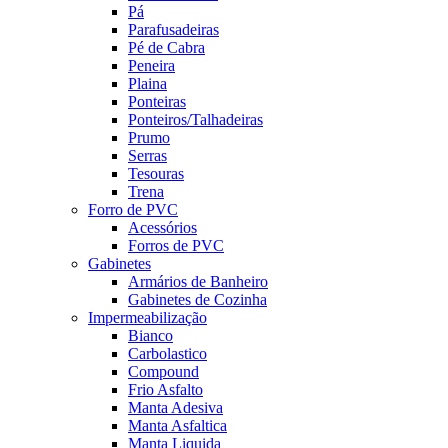
Pá
Parafusadeiras
Pé de Cabra
Peneira
Plaina
Ponteiras
Ponteiros/Talhadeiras
Prumo
Serras
Tesouras
Trena
Forro de PVC
Acessórios
Forros de PVC
Gabinetes
Armários de Banheiro
Gabinetes de Cozinha
Impermeabilização
Bianco
Carbolastico
Compound
Frio Asfalto
Manta Adesiva
Manta Asfaltica
Manta Liquida