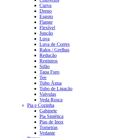
Curva
Dreno
Esgoto
Flange
Flexível
Junção
Luva
Luva de Corres
Ralos / Grelhas
Redução
Registros
Sifão
Tapa Furo
Tee
Tubo Água
Tubo de Ligação
Valvulas
Veda Rosca
Pia e Cozinha
Gabinete
Pia Sintética
Pias de Inox
Torneiras
Vedante