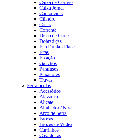
Caixa de Correio
Caixa Jornal
Cantoneiras
Cilindro
Colas
Corrente
Disco de Corte
Dobradiças
Fita Dupla - Flace
Fitas
Fixação
Ganchos
Parafusos
Puxadores
Travas
Ferramentas
Acessórios
Alavanca
Alicate
Alinhador / Nível
Arco de Serra
Brocas
Brocas de Widea
Carrinhos
Cavadeiras