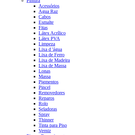
Pintura
Acessórios
Agua Raz
Cabos
Esmalte
Fitas
Látex Acrílico
Látex PVA
Limpeza
Lixa d 'água
Lixa de Ferro
Lixa de Madeira
Lixa de Massa
Lonas
Massa
Pigmentos
Pincel
Removedores
Reparos
Rolo
Seladoras
Spray
Thinner
Tinta para Piso
Verniz