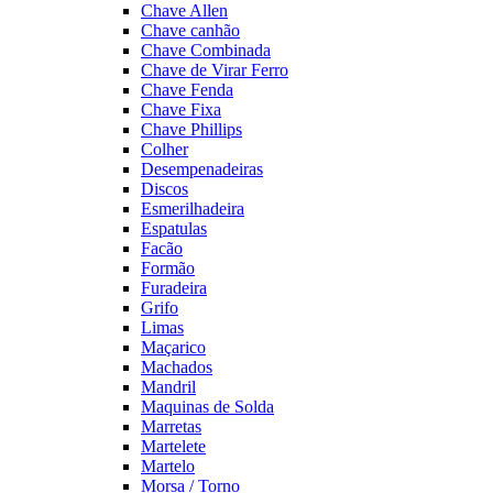
Chave Allen
Chave canhão
Chave Combinada
Chave de Virar Ferro
Chave Fenda
Chave Fixa
Chave Phillips
Colher
Desempenadeiras
Discos
Esmerilhadeira
Espatulas
Facão
Formão
Furadeira
Grifo
Limas
Maçarico
Machados
Mandril
Maquinas de Solda
Marretas
Martelete
Martelo
Morsa / Torno