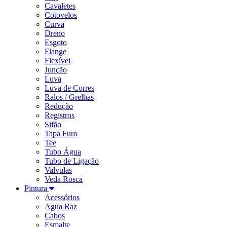
Cavaletes
Cotovelos
Curva
Dreno
Esgoto
Flange
Flexível
Junção
Luva
Luva de Corres
Ralos / Grelhas
Redução
Registros
Sifão
Tapa Furo
Tee
Tubo Água
Tubo de Ligação
Valvulas
Veda Rosca
Pintura
Acessórios
Agua Raz
Cabos
Esmalte