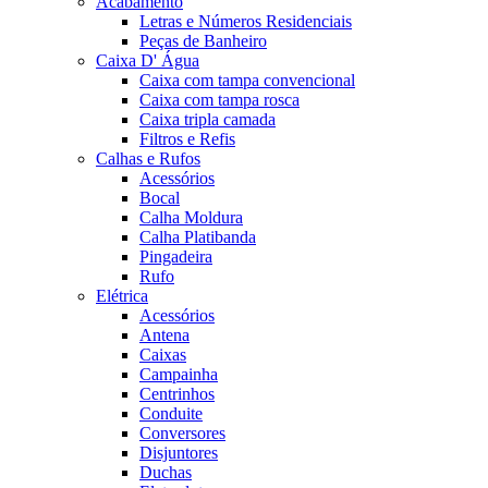
Acabamento
Letras e Números Residenciais
Peças de Banheiro
Caixa D' Água
Caixa com tampa convencional
Caixa com tampa rosca
Caixa tripla camada
Filtros e Refis
Calhas e Rufos
Acessórios
Bocal
Calha Moldura
Calha Platibanda
Pingadeira
Rufo
Elétrica
Acessórios
Antena
Caixas
Campainha
Centrinhos
Conduite
Conversores
Disjuntores
Duchas