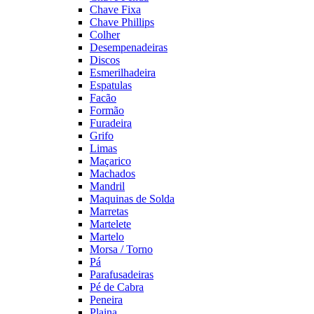
Chave Fixa
Chave Phillips
Colher
Desempenadeiras
Discos
Esmerilhadeira
Espatulas
Facão
Formão
Furadeira
Grifo
Limas
Maçarico
Machados
Mandril
Maquinas de Solda
Marretas
Martelete
Martelo
Morsa / Torno
Pá
Parafusadeiras
Pé de Cabra
Peneira
Plaina