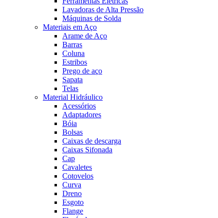
Ferramentas Elétricas
Lavadoras de Alta Pressão
Máquinas de Solda
Materiais em Aço
Arame de Aço
Barras
Coluna
Estribos
Prego de aço
Sapata
Telas
Material Hidráulico
Acessórios
Adaptadores
Bóia
Bolsas
Caixas de descarga
Caixas Sifonada
Cap
Cavaletes
Cotovelos
Curva
Dreno
Esgoto
Flange