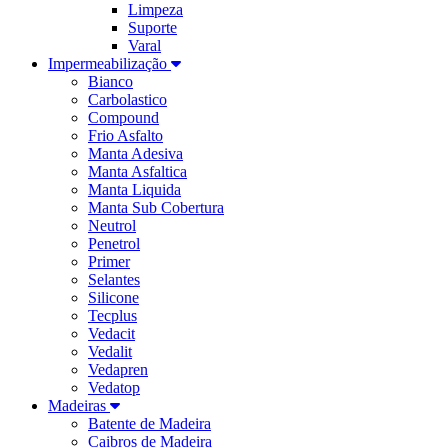
Limpeza
Suporte
Varal
Impermeabilização
Bianco
Carbolastico
Compound
Frio Asfalto
Manta Adesiva
Manta Asfaltica
Manta Liquida
Manta Sub Cobertura
Neutrol
Penetrol
Primer
Selantes
Silicone
Tecplus
Vedacit
Vedalit
Vedapren
Vedatop
Madeiras
Batente de Madeira
Caibros de Madeira