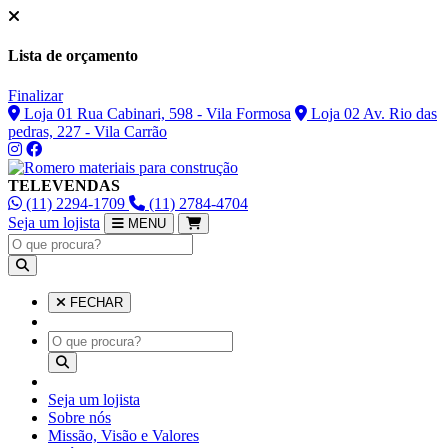
Lista de orçamento
Finalizar
Loja 01 Rua Cabinari, 598 - Vila Formosa
Loja 02 Av. Rio das
pedras, 227 - Vila Carrão
TELEVENDAS
(11) 2294-1709
(11) 2784-4704
Seja um lojista
MENU
FECHAR
Seja um lojista
Sobre nós
Missão, Visão e Valores