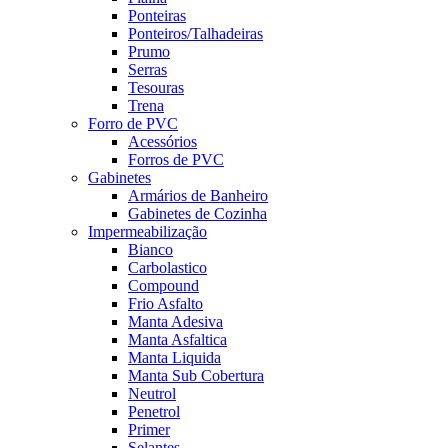
Ponteiras
Ponteiros/Talhadeiras
Prumo
Serras
Tesouras
Trena
Forro de PVC
Acessórios
Forros de PVC
Gabinetes
Armários de Banheiro
Gabinetes de Cozinha
Impermeabilização
Bianco
Carbolastico
Compound
Frio Asfalto
Manta Adesiva
Manta Asfaltica
Manta Liquida
Manta Sub Cobertura
Neutrol
Penetrol
Primer
Selantes