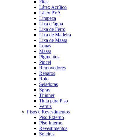
Fitas
Látex Acrílico
Látex PVA
Limpeza
Lixa d 'água
Lixa de Ferro
Lixa de Madeira
Lixa de Massa
Lonas
Massa
Pigmentos
Pincel
Removedores
Reparos
Rolo
Seladoras
Spray
Thinner
Tinta para Piso
Verniz
Pisos e Revestimentos
Piso Externo
Piso Interno
Revestimentos
Soleiras