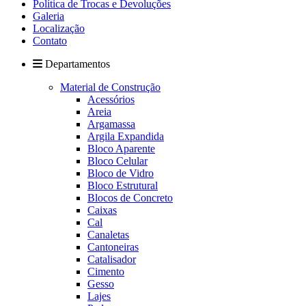
Política de Trocas e Devoluções
Galeria
Localização
Contato
Departamentos
Material de Construção
Acessórios
Areia
Argamassa
Argila Expandida
Bloco Aparente
Bloco Celular
Bloco de Vidro
Bloco Estrutural
Blocos de Concreto
Caixas
Cal
Canaletas
Cantoneiras
Catalisador
Cimento
Gesso
Lajes