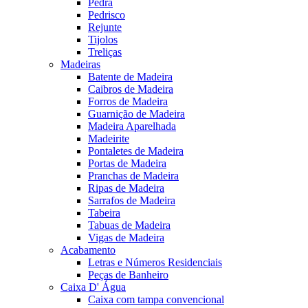
Pedra
Pedrisco
Rejunte
Tijolos
Treliças
Madeiras
Batente de Madeira
Caibros de Madeira
Forros de Madeira
Guarnição de Madeira
Madeira Aparelhada
Madeirite
Pontaletes de Madeira
Portas de Madeira
Pranchas de Madeira
Ripas de Madeira
Sarrafos de Madeira
Tabeira
Tabuas de Madeira
Vigas de Madeira
Acabamento
Letras e Números Residenciais
Peças de Banheiro
Caixa D' Água
Caixa com tampa convencional