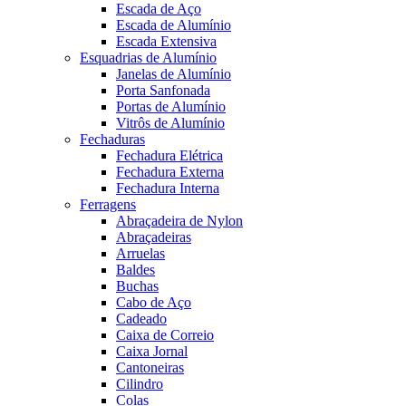
Escada de Aço
Escada de Alumínio
Escada Extensiva
Esquadrias de Alumínio
Janelas de Alumínio
Porta Sanfonada
Portas de Alumínio
Vitrôs de Alumínio
Fechaduras
Fechadura Elétrica
Fechadura Externa
Fechadura Interna
Ferragens
Abraçadeira de Nylon
Abraçadeiras
Arruelas
Baldes
Buchas
Cabo de Aço
Cadeado
Caixa de Correio
Caixa Jornal
Cantoneiras
Cilindro
Colas