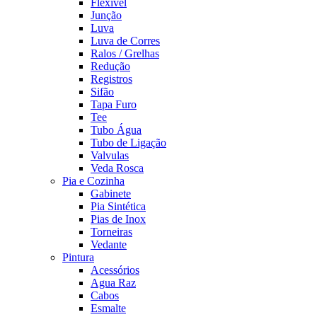
Flexível
Junção
Luva
Luva de Corres
Ralos / Grelhas
Redução
Registros
Sifão
Tapa Furo
Tee
Tubo Água
Tubo de Ligação
Valvulas
Veda Rosca
Pia e Cozinha
Gabinete
Pia Sintética
Pias de Inox
Torneiras
Vedante
Pintura
Acessórios
Agua Raz
Cabos
Esmalte