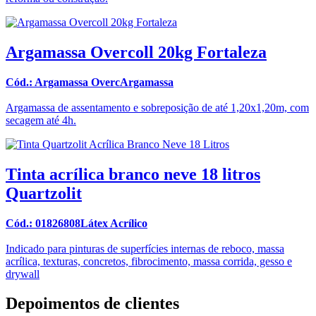
Argamassa Overcoll 20kg Fortaleza
Cód.: Argamassa OvercArgamassa
Argamassa de assentamento e sobreposição de até 1,20x1,20m, com
secagem até 4h.
Tinta acrílica branco neve 18 litros
Quartzolit
Cód.: 01826808Látex Acrílico
Indicado para pinturas de superfícies internas de reboco, massa
acrílica, texturas, concretos, fibrocimento, massa corrida, gesso e
drywall
Depoimentos de clientes