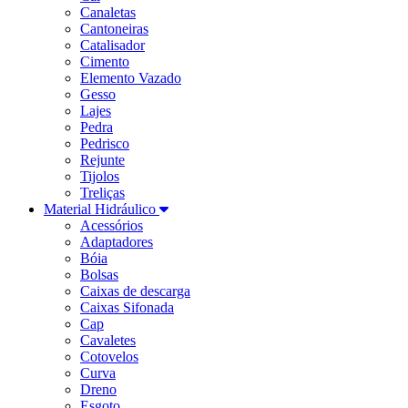
Canaletas
Cantoneiras
Catalisador
Cimento
Elemento Vazado
Gesso
Lajes
Pedra
Pedrisco
Rejunte
Tijolos
Treliças
Material Hidráulico
Acessórios
Adaptadores
Bóia
Bolsas
Caixas de descarga
Caixas Sifonada
Cap
Cavaletes
Cotovelos
Curva
Dreno
Esgoto