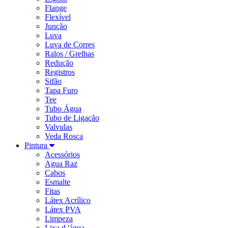
Flange
Flexível
Junção
Luva
Luva de Corres
Ralos / Grelhas
Redução
Registros
Sifão
Tapa Furo
Tee
Tubo Água
Tubo de Ligação
Valvulas
Veda Rosca
Pintura
Acessórios
Agua Raz
Cabos
Esmalte
Fitas
Látex Acrílico
Látex PVA
Limpeza
Lixa d 'água