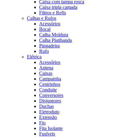
Caixa com tampa rosca
Caixa tripla camada
Filtros e Refis
Calhas e Rufos
Acessórios
Bocal
Calha Moldura
Calha Platibanda
Pingadeira
Rufo
Elétrica
Acessórios
Antena
Caixas
Campainha
Centrinhos
Conduite
Conversores
Disjuntores
Duchas
Eletroduto
Extensão
Fio
Fita Isolante
Fusíveis