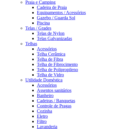
Praia e Camping
Cadeira de Praia
Equipamentos / Acessórios
Gazebo / Guarda Sol
Piscina
Telas / Grades
Telas de Nylon
Telas Galvanizadas
Telhas
Acessórios
Telha Cerâmica
Telha de Fibra
Telha de Fibrocimento
Telha de Polipropileno
Telha de Vidro
Utilidade Doméstica
Acessórios
Assentos sanitários
Banheiro
Cadeiras / Banquetas
Controle de Pragas
Cozinha
Eletro
Filtro
Lavanderia