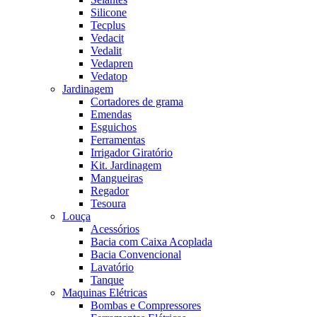
Silicone
Tecplus
Vedacit
Vedalit
Vedapren
Vedatop
Jardinagem
Cortadores de grama
Emendas
Esguichos
Ferramentas
Irrigador Giratório
Kit. Jardinagem
Mangueiras
Regador
Tesoura
Louça
Acessórios
Bacia com Caixa Acoplada
Bacia Convencional
Lavatório
Tanque
Maquinas Elétricas
Bombas e Compressores