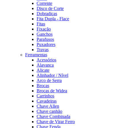
Corrente
Disco de Corte
Dobradiças
Fita Dupla - Flace
Fitas
Fixação
Ganchos
Parafusos
Puxadores
Travas
Ferramentas
Acessórios
Alavanca
Alicate
Alinhador / Nível
Arco de Serra
Brocas
Brocas de Widea
Carrinhos
Cavadeiras
Chave Allen
Chave canhão
Chave Combinada
Chave de Virar Ferro
Chave Fenda