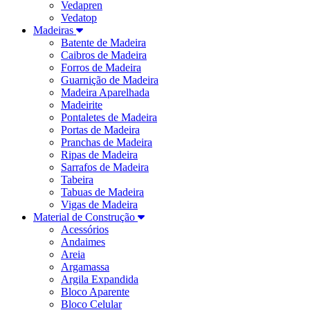
Vedapren
Vedatop
Madeiras
Batente de Madeira
Caibros de Madeira
Forros de Madeira
Guarnição de Madeira
Madeira Aparelhada
Madeirite
Pontaletes de Madeira
Portas de Madeira
Pranchas de Madeira
Ripas de Madeira
Sarrafos de Madeira
Tabeira
Tabuas de Madeira
Vigas de Madeira
Material de Construção
Acessórios
Andaimes
Areia
Argamassa
Argila Expandida
Bloco Aparente
Bloco Celular