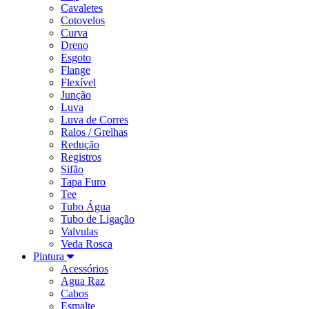
Cavaletes
Cotovelos
Curva
Dreno
Esgoto
Flange
Flexível
Junção
Luva
Luva de Corres
Ralos / Grelhas
Redução
Registros
Sifão
Tapa Furo
Tee
Tubo Água
Tubo de Ligação
Valvulas
Veda Rosca
Pintura
Acessórios
Agua Raz
Cabos
Esmalte