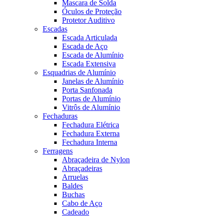
Mascara de Solda
Óculos de Proteção
Protetor Auditivo
Escadas
Escada Articulada
Escada de Aço
Escada de Alumínio
Escada Extensiva
Esquadrias de Alumínio
Janelas de Alumínio
Porta Sanfonada
Portas de Alumínio
Vitrôs de Alumínio
Fechaduras
Fechadura Elétrica
Fechadura Externa
Fechadura Interna
Ferragens
Abraçadeira de Nylon
Abraçadeiras
Arruelas
Baldes
Buchas
Cabo de Aço
Cadeado