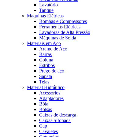
Lavatório
Tanque
Maquinas Elétricas
Bombas e Compressores
Ferramentas Elétricas
Lavadoras de Alta Pressão
Máquinas de Solda
Materiais em Aço
Arame de Aço
Barras
Coluna
Estribos
Prego de aço
Sapata
Telas
Material Hidráulico
Acessórios
Adaptadores
Bóia
Bolsas
Caixas de descarga
Caixas Sifonada
Cap
Cavaletes
Cotovelos