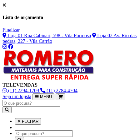
Lista de orçamento
Finalizar
Loja 01 Rua Cabinari, 598 - Vila Formosa
Loja 02 Av. Rio das
pedras, 227 - Vila Carrão
TELEVENDAS
(11) 2294-1709
(11) 2784-4704
Seja um lojista
MENU
FECHAR