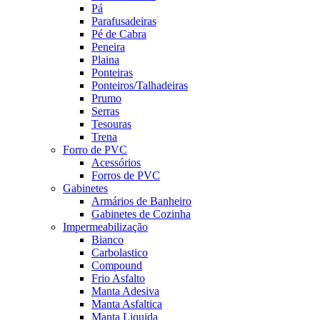
Pá
Parafusadeiras
Pé de Cabra
Peneira
Plaina
Ponteiras
Ponteiros/Talhadeiras
Prumo
Serras
Tesouras
Trena
Forro de PVC
Acessórios
Forros de PVC
Gabinetes
Armários de Banheiro
Gabinetes de Cozinha
Impermeabilização
Bianco
Carbolastico
Compound
Frio Asfalto
Manta Adesiva
Manta Asfaltica
Manta Liquida