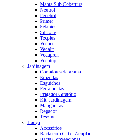
Manta Sub Cobertura
Neutrol
Penetrol
Primer
Selantes
Silicone
Tecplus
Vedacit
Vedalit
Vedapren
Vedatop
Jardinagem
Cortadores de grama
Emendas
Esguichos
Ferramentas
Irrigador Giratório
Kit. Jardinagem
Mangueiras
Regador
Tesoura
Louça
Acessórios
Bacia com Caixa Acoplada
Bacia Convencional