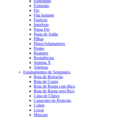
Eletroduto
Extensão
Fio
Fita Isolante
Fusíveis
Interfone
Passa Fio
Pasta de Solda
Pilhas
Pinos/Adaptadores
Postes
Reatores
Resistências
Sistema X
Telefone
Equipamentos de Segurança
Bota de Borracha
Bota de Couro
Bota de Raspa com Bico
Bota de Raspa sem Bico
Capa de Chuva
Capacetes de Proteção
Colete
Luvas
Mascara