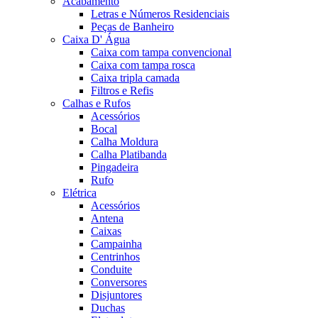
Acabamento
Letras e Números Residenciais
Peças de Banheiro
Caixa D' Água
Caixa com tampa convencional
Caixa com tampa rosca
Caixa tripla camada
Filtros e Refis
Calhas e Rufos
Acessórios
Bocal
Calha Moldura
Calha Platibanda
Pingadeira
Rufo
Elétrica
Acessórios
Antena
Caixas
Campainha
Centrinhos
Conduite
Conversores
Disjuntores
Duchas