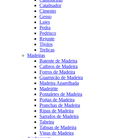
Catalisador
Cimento
Gesso
Lajes
Pedra
Pedrisco
Rejunte
Tijolos
Treliças
Madeiras
Batente de Madeira
Caibros de Madeira
Forros de Madeira
Guarnição de Madeira
Madeira Aparelhada
Madeirite
Pontaletes de Madeira
Portas de Madeira
Pranchas de Madeira
Ripas de Madeira
Sarrafos de Madeira
Tabeira
Tabuas de Madeira
Vigas de Madeira