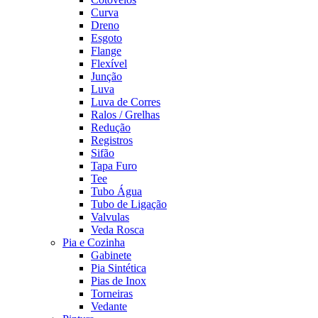
Curva
Dreno
Esgoto
Flange
Flexível
Junção
Luva
Luva de Corres
Ralos / Grelhas
Redução
Registros
Sifão
Tapa Furo
Tee
Tubo Água
Tubo de Ligação
Valvulas
Veda Rosca
Pia e Cozinha
Gabinete
Pia Sintética
Pias de Inox
Torneiras
Vedante