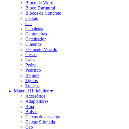
Bloco de Vidro
Bloco Estrutural
Blocos de Concreto
Caixas
Cal
Canaletas
Cantoneiras
Catalisador
Cimento
Elemento Vazado
Gesso
Lajes
Pedra
Pedrisco
Rejunte
Tijolos
Treliças
Material Hidráulico
Acessórios
Adaptadores
Bóia
Bolsas
Caixas de descarga
Caixas Sifonada
Cap