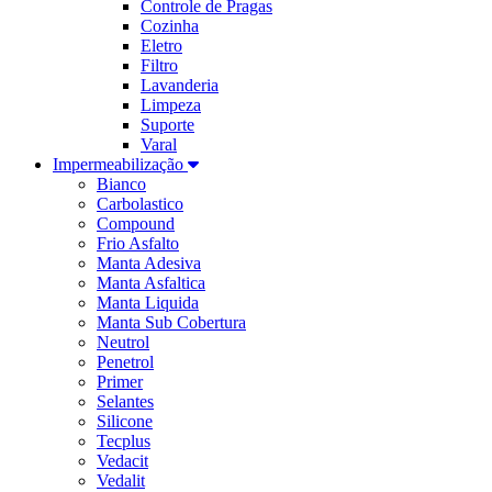
Controle de Pragas
Cozinha
Eletro
Filtro
Lavanderia
Limpeza
Suporte
Varal
Impermeabilização
Bianco
Carbolastico
Compound
Frio Asfalto
Manta Adesiva
Manta Asfaltica
Manta Liquida
Manta Sub Cobertura
Neutrol
Penetrol
Primer
Selantes
Silicone
Tecplus
Vedacit
Vedalit