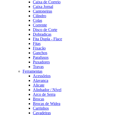
Caixa de Correio
Caixa Jornal
Cantoneiras
Cilindro
Colas
Corrente
Disco de Corte
Dobradiças
Fita Dupla - Flace
Fitas
Fixação
Ganchos
Parafusos
Puxadores
Travas
Ferramentas
Acessórios
Alavanca
Alicate
Alinhador / Nível
Arco de Serra
Brocas
Brocas de Widea
Carrinhos
Cavadeiras