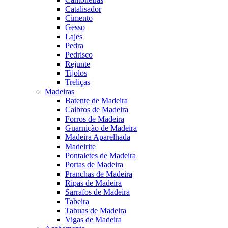
Catalisador
Cimento
Gesso
Lajes
Pedra
Pedrisco
Rejunte
Tijolos
Treliças
Madeiras
Batente de Madeira
Caibros de Madeira
Forros de Madeira
Guarnição de Madeira
Madeira Aparelhada
Madeirite
Pontaletes de Madeira
Portas de Madeira
Pranchas de Madeira
Ripas de Madeira
Sarrafos de Madeira
Tabeira
Tabuas de Madeira
Vigas de Madeira