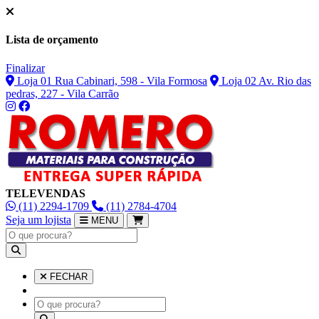
Lista de orçamento
Finalizar
Loja 01 Rua Cabinari, 598 - Vila Formosa
Loja 02 Av. Rio das
pedras, 227 - Vila Carrão
TELEVENDAS
(11) 2294-1709
(11) 2784-4704
Seja um lojista
MENU
FECHAR