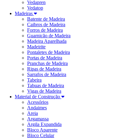
Vedapren
Vedatop
Madeiras
Batente de Madeira
Caibros de Madeira
Forros de Madeira
Guarnição de Madeira
Madeira Aparelhada
Madeirite
Pontaletes de Madeira
Portas de Madeira
Pranchas de Madeira
Ripas de Madeira
Sarrafos de Madeira
Tabeira
Tabuas de Madeira
Vigas de Madeira
Material de Construção
Acessórios
Andaimes
Areia
Argamassa
Argila Expandida
Bloco Aparente
Bloco Celular