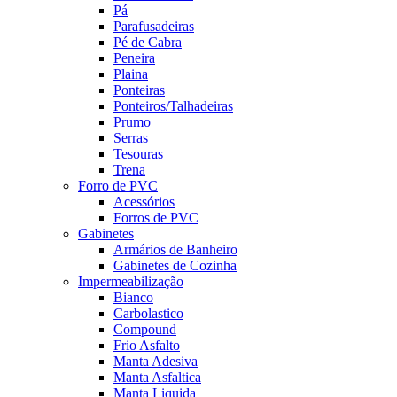
Pá
Parafusadeiras
Pé de Cabra
Peneira
Plaina
Ponteiras
Ponteiros/Talhadeiras
Prumo
Serras
Tesouras
Trena
Forro de PVC
Acessórios
Forros de PVC
Gabinetes
Armários de Banheiro
Gabinetes de Cozinha
Impermeabilização
Bianco
Carbolastico
Compound
Frio Asfalto
Manta Adesiva
Manta Asfaltica
Manta Liquida