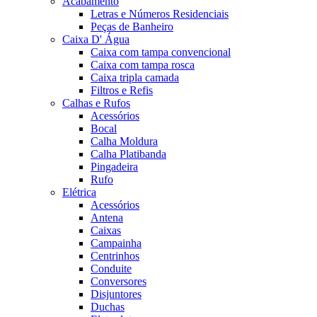
Acabamento
Letras e Números Residenciais
Peças de Banheiro
Caixa D' Água
Caixa com tampa convencional
Caixa com tampa rosca
Caixa tripla camada
Filtros e Refis
Calhas e Rufos
Acessórios
Bocal
Calha Moldura
Calha Platibanda
Pingadeira
Rufo
Elétrica
Acessórios
Antena
Caixas
Campainha
Centrinhos
Conduite
Conversores
Disjuntores
Duchas