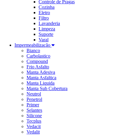
Controle de Pragas
Cozinha
Eletro
Filtro
Lavanderia
Limpeza
Suporte
Varal
Impermeabilização
Bianco
Carbolastico
Compound
Frio Asfalto
Manta Adesiva
Manta Asfaltica
Manta Liquida
Manta Sub Cobertura
Neutrol
Penetrol
Primer
Selantes
Silicone
Tecplus
Vedacit
Vedalit