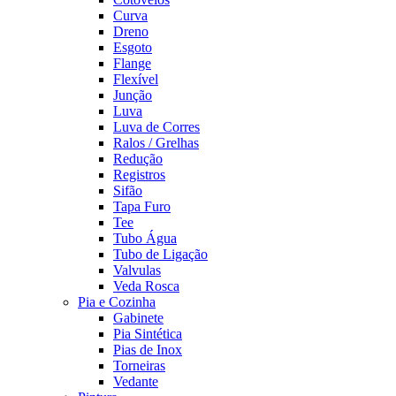
Curva
Dreno
Esgoto
Flange
Flexível
Junção
Luva
Luva de Corres
Ralos / Grelhas
Redução
Registros
Sifão
Tapa Furo
Tee
Tubo Água
Tubo de Ligação
Valvulas
Veda Rosca
Pia e Cozinha
Gabinete
Pia Sintética
Pias de Inox
Torneiras
Vedante