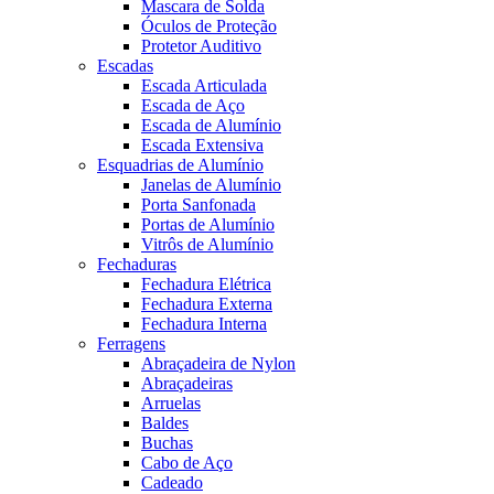
Mascara de Solda
Óculos de Proteção
Protetor Auditivo
Escadas
Escada Articulada
Escada de Aço
Escada de Alumínio
Escada Extensiva
Esquadrias de Alumínio
Janelas de Alumínio
Porta Sanfonada
Portas de Alumínio
Vitrôs de Alumínio
Fechaduras
Fechadura Elétrica
Fechadura Externa
Fechadura Interna
Ferragens
Abraçadeira de Nylon
Abraçadeiras
Arruelas
Baldes
Buchas
Cabo de Aço
Cadeado