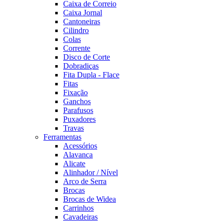
Caixa de Correio
Caixa Jornal
Cantoneiras
Cilindro
Colas
Corrente
Disco de Corte
Dobradiças
Fita Dupla - Flace
Fitas
Fixação
Ganchos
Parafusos
Puxadores
Travas
Ferramentas
Acessórios
Alavanca
Alicate
Alinhador / Nível
Arco de Serra
Brocas
Brocas de Widea
Carrinhos
Cavadeiras