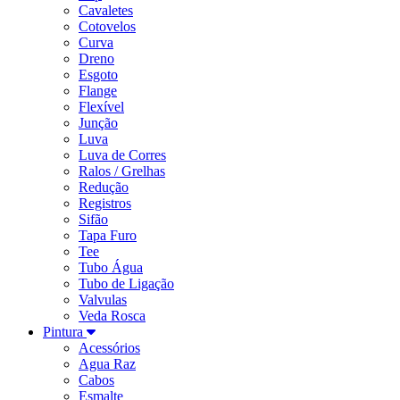
Cavaletes
Cotovelos
Curva
Dreno
Esgoto
Flange
Flexível
Junção
Luva
Luva de Corres
Ralos / Grelhas
Redução
Registros
Sifão
Tapa Furo
Tee
Tubo Água
Tubo de Ligação
Valvulas
Veda Rosca
Pintura
Acessórios
Agua Raz
Cabos
Esmalte