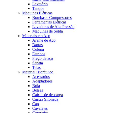
Lavatório
Tanque
Maquinas Elétricas
Bombas e Compressores
Ferramentas Elétricas
Lavadoras de Alta Pressão
Máquinas de Solda
Materiais em Aço
Arame de Aço
Barras
Coluna
Estribos
Prego de aço
Sapata
Telas
Material Hidráulico
Acessórios
Adaptadores
Bóia
Bolsas
Caixas de descarga
Caixas Sifonada
Cap
Cavaletes
Cotovelos