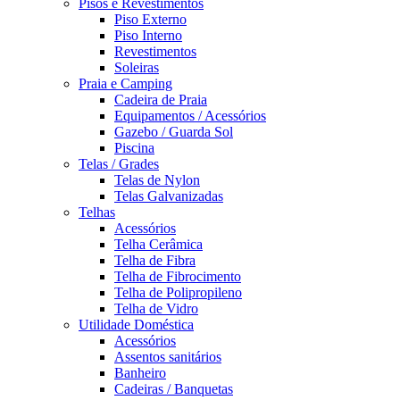
Pisos e Revestimentos
Piso Externo
Piso Interno
Revestimentos
Soleiras
Praia e Camping
Cadeira de Praia
Equipamentos / Acessórios
Gazebo / Guarda Sol
Piscina
Telas / Grades
Telas de Nylon
Telas Galvanizadas
Telhas
Acessórios
Telha Cerâmica
Telha de Fibra
Telha de Fibrocimento
Telha de Polipropileno
Telha de Vidro
Utilidade Doméstica
Acessórios
Assentos sanitários
Banheiro
Cadeiras / Banquetas