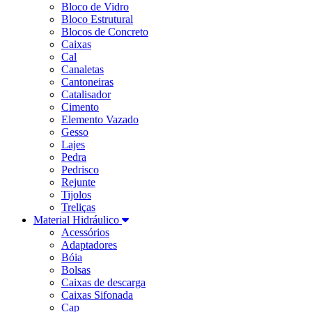
Bloco de Vidro
Bloco Estrutural
Blocos de Concreto
Caixas
Cal
Canaletas
Cantoneiras
Catalisador
Cimento
Elemento Vazado
Gesso
Lajes
Pedra
Pedrisco
Rejunte
Tijolos
Treliças
Material Hidráulico
Acessórios
Adaptadores
Bóia
Bolsas
Caixas de descarga
Caixas Sifonada
Cap