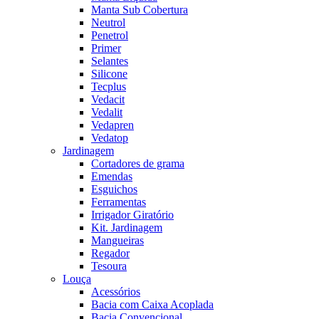
Manta Sub Cobertura
Neutrol
Penetrol
Primer
Selantes
Silicone
Tecplus
Vedacit
Vedalit
Vedapren
Vedatop
Jardinagem
Cortadores de grama
Emendas
Esguichos
Ferramentas
Irrigador Giratório
Kit. Jardinagem
Mangueiras
Regador
Tesoura
Louça
Acessórios
Bacia com Caixa Acoplada
Bacia Convencional