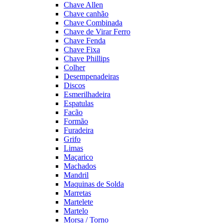
Chave Allen
Chave canhão
Chave Combinada
Chave de Virar Ferro
Chave Fenda
Chave Fixa
Chave Phillips
Colher
Desempenadeiras
Discos
Esmerilhadeira
Espatulas
Facão
Formão
Furadeira
Grifo
Limas
Maçarico
Machados
Mandril
Maquinas de Solda
Marretas
Martelete
Martelo
Morsa / Torno