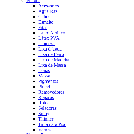
Pintura
Acessórios
Agua Raz
Cabos
Esmalte
Fitas
Látex Acrílico
Látex PVA
Limpeza
Lixa d 'água
Lixa de Ferro
Lixa de Madeira
Lixa de Massa
Lonas
Massa
Pigmentos
Pincel
Removedores
Reparos
Rolo
Seladoras
Spray
Thinner
Tinta para Piso
Verniz