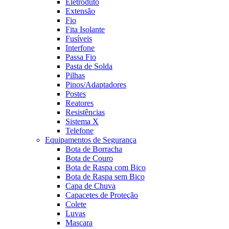
Eletroduto
Extensão
Fio
Fita Isolante
Fusíveis
Interfone
Passa Fio
Pasta de Solda
Pilhas
Pinos/Adaptadores
Postes
Reatores
Resistências
Sistema X
Telefone
Equipamentos de Segurança
Bota de Borracha
Bota de Couro
Bota de Raspa com Bico
Bota de Raspa sem Bico
Capa de Chuva
Capacetes de Proteção
Colete
Luvas
Mascara